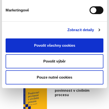
Marketingové
Jakub Handrlica
Zobrazit detaily
490,00 Kč
Povolit všechny cookies
Publikace se věnuje omezením vlastnického
práva k nemovitým věcem plynoucím z
existence ochranných a bezpečnostních
Povolit výběr
pásem. Monografie rozebírá způsoby vzniku
těchto omezení (na základě zákona,...
Pouze nutné cookies
Poučovací
povinnost v civilním
procesu