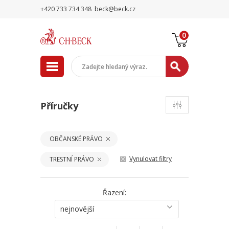
+420 733 734 348
beck@beck.cz
0
Příručky
OBČANSKÉ PRÁVO
Vynulovat filtry
TRESTNÍ PRÁVO
Řazení:
nejnovější