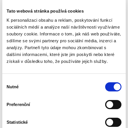
vydání
2. VYDÁNÍ
Tato webová stránka používá cookies
K personalizaci obsahu a reklam, poskytování funkcí
sociálních médií a analýze naší návštěvnosti využíváme
soubory cookie. Informace o tom, jak náš web používáte,
sdílíme se svými partnery pro sociální média, inzerci a
František Emmert
analýzy. Partneři tyto údaje mohou zkombinovat s
dalšími informacemi, které jste jim poskytli nebo které
390,00 Kč
získali v důsledku toho, že používáte jejich služby.
Kniha podrobně rozebírá otázku přípustnosti
souběžného výkonu cizího občanství vedle
českého podle současné české právní úpravy
Výběr
a také podle předchozích právních úprav, které
Nutné
souhlasu
platily na území...
Preferenční
Ochranná a
bezpečnostní
pásma
Statistické