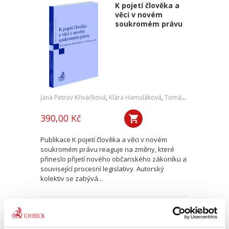
K pojetí člověka a
věci v novém
soukromém právu
Jana Petrov Křiváčková
,
Klára Hamuľáková
,
Tomáš Tintěra
,
a kol.
390,00 Kč
Publikace K pojetí člověka a věci v novém
soukromém právu reaguje na změny, které
přineslo přijetí nového občanského zákoníku a
související procesní legislativy. Autorský
kolektiv se zabývá...
Dvojí občanství v
českém právu. 2.