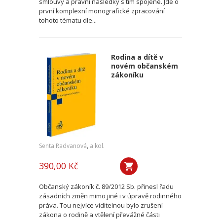
smlouvy a právní následky s tím spojené. Jde o
první komplexní monografické zpracování
tohoto tématu dle...
Rodina a dítě v
novém občanském
zákoníku
Senta Radvanová
,
a kol.
390,00 Kč
Občanský zákoník č. 89/2012 Sb. přinesl řadu
zásadních změn mimo jiné i v úpravě rodinného
práva. Tou nejvíce viditelnou bylo zrušení
zákona o rodině a vtělení převážné části