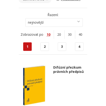
Řazení:
nejnovější
Zobrazovat po
10
20
30
40
1
2
3
4
Difúzní přezkum
právních předpisů