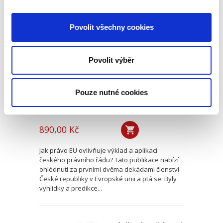
Dvacet let
Povolit všechny cookies
vnitrostátní
aplikace práva EU
Povolit výběr
Pouze nutné cookies
Michal Bobek
,
Petr Bříza
,
Pavlína Hubková
890,00 Kč
Jak právo EU ovlivňuje výklad a aplikaci
českého právního řádu? Tato publikace nabízí
ohlédnutí za prvními dvěma dekádami členství
České republiky v Evropské unii a ptá se: Byly
vyhlídky a predikce...