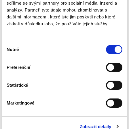
zpracován v...
sdílíme se svými partnery pro sociální média, inzerci a
analýzy. Partneři tyto údaje mohou zkombinovat s
dalšími informacemi, které jste jim poskytli nebo které
Identifikace
získali v důsledku toho, že používáte jejich služby.
skutečného
majitele
právnických osob a
právních
Výběr
uspořádání orgány
Nutné
souhlasu
činnými v trestním
řízení
Preferenční
David Svoboda
390,00 Kč
Statistické
Kniha se věnuje tématu identifikace
skutečného majitele právnických osob a dalších
Marketingové
právních uspořádání – zejména svěřenských
fondů z pohledu orgánů činných v trestním
řízení. Přestože je...
Zobrazit detaily