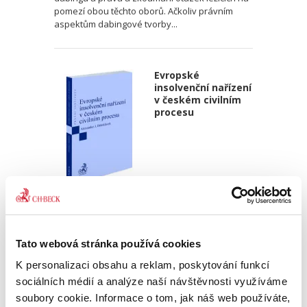
pomezí obou těchto oborů. Ačkoliv právním
aspektům dabingové tvorby...
Evropské
insolvenční nařízení
v českém civilním
procesu
Alexander J. Bělohlávek
690,00 Kč
Tato webová stránka používá cookies
Publikace navazuje na druhé vydání autorova
K personalizaci obsahu a reklam, poskytování funkcí
podrobného komentáře k Nařízení 2015/848 o
insolvenčním řízení, který vyšel v české verzi u
sociálních médií a analýze naší návštěvnosti využíváme
C. H. Beck v roce 2020. Zmíněný komentář byl
soubory cookie. Informace o tom, jak náš web používáte,