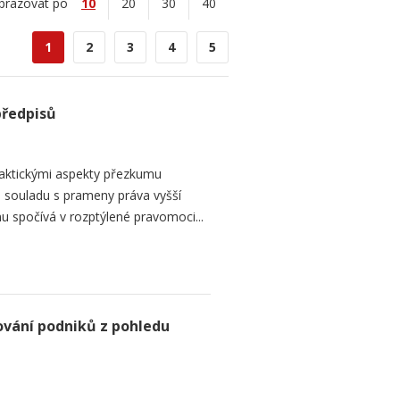
brazovat po
10
20
30
40
1
2
3
4
5
předpisů
raktickými aspekty přezkumu
ch souladu s prameny práva vyšší
mu spočívá v rozptýlené pravomoci...
ování podniků z pohledu