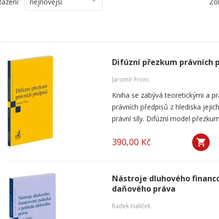
Řazení:
nejnovější
Zo
Difúzní přezkum právních 
Jaromír Fronc
Kniha se zabývá teoretickými a p
právních předpisů z hlediska jeji
právní síly. Difúzní model přezku
390,00 Kč
Nástroje dluhového financ
daňového práva
Radek Halíček