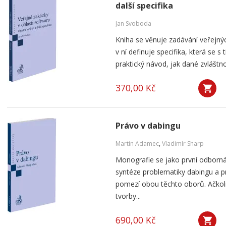
další specifika
Jan Svoboda
Kniha se věnuje zadávání veřejnýc
v ní definuje specifika, která se s
praktický návod, jak dané zvláštnos
370,00 Kč
Právo v dabingu
Martin Adamec
,
Vladimír Sharp
Monografie se jako první odborná
syntéze problematiky dabingu a p
pomezí obou těchto oborů. Ačko
tvorby...
690,00 Kč