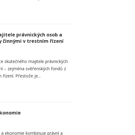
jitele právnických osob a
 činnými v trestním řízení
ce skutečného majitele právnických
ní – zejména svěřenských fondů z
řízení. Přestože je...
ekonomie
o a ekonomie kombinuje právní a