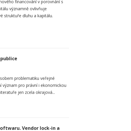
hového financování v porovnání s
itálu významně ovlivňuje
é struktuře dluhu a kapitálu.
epublice
sobem problematiku veřejné
dní význam pro právní i ekonomickou
teratuře jen zcela okrajová...
softwaru. Vendor lock-in a