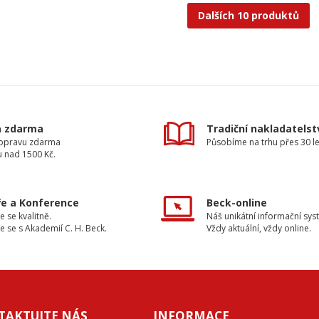
Dalších 10 produktů
a zdarma
Tradiční nakladatelst
dopravu zdarma
Působíme na trhu přes 30 le
u nad 1500 Kč.
e a Konference
Beck-online
e se kvalitně.
Náš unikátní informační sys
e se s Akademií C. H. Beck.
Vždy aktuální, vždy online.
TAKTUJTE NÁS
INFORMACE