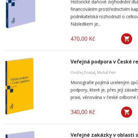
Historické daňové zvýhodnění dlu
financováním prostřednictvím kap
podnikatelská rozhodnutí o celkov
Následkem je...
470,00 Kč
Veřejná podpora v České r
Ondřej Dostal
,
Michal Petr
Monografie pojímá uceleným způ
podpory, které je, přes její zása
praxi, věnována v české odborné li
340,00 Kč
Veřejné zakázky v oblasti 