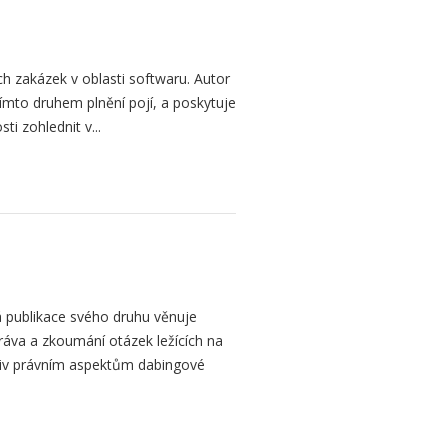
h zakázek v oblasti softwaru. Autor
 tímto druhem plnění pojí, a poskytuje
ti zohlednit v...
 publikace svého druhu věnuje
ráva a zkoumání otázek ležících na
liv právním aspektům dabingové