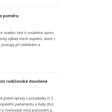
ho poměru
e snadno vést k soudnímu sporu.
tický výklad všech aspektů, které s
 postupy při zdánlivém a
sti rodičovské dovolené
é právní úpravy s požadavky čl. 5
Evropského parlamentu a Rady (EU)
 o rovnováze mezi pracovním a...