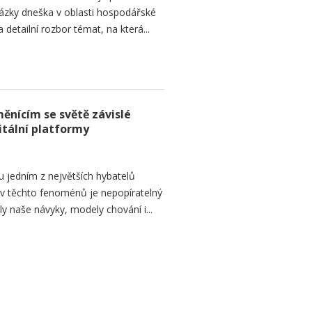
ázky dneška v oblasti hospodářské
 detailní rozbor témat, na která...
ěnícím se světě závislé
itální platformy
ou jedním z největších hybatelů
liv těchto fenoménů je nepopíratelný
naše návyky, modely chování i...