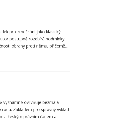
dek pro zmeškání jako klasický
. Autor postupně rozebírá podmínky
žnosti obrany proti němu, přičemž...
bě významně ovlivňuje bezmála
 řádu. Základem pro správný výklad
mezi českým právním řádem a