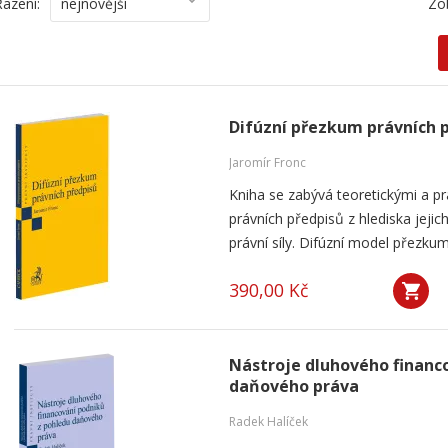
Řazení:
nejnovější
Zo
Difúzní přezkum právních 
Jaromír Fronc
Kniha se zabývá teoretickými a p
právních předpisů z hlediska jeji
právní síly. Difúzní model přezku
390,00 Kč
Nástroje dluhového financ
daňového práva
Radek Halíček