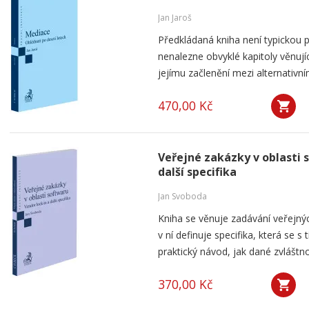
Jan Jaroš
Předkládaná kniha není typickou p
nenalezne obvyklé kapitoly věnují
jejímu začlenění mezi alternativní
470,00 Kč
Veřejné zakázky v oblasti 
další specifika
Jan Svoboda
Kniha se věnuje zadávání veřejnýc
v ní definuje specifika, která se s
praktický návod, jak dané zvláštnos
370,00 Kč