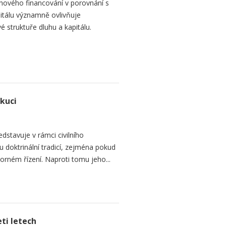
hového financování v porovnání s
itálu významně ovlivňuje
é struktuře dluhu a kapitálu.
ekuci
dstavuje v rámci civilního
 doktrinální tradicí, zejména pokud
rném řízení. Naproti tomu jeho...
ti letech