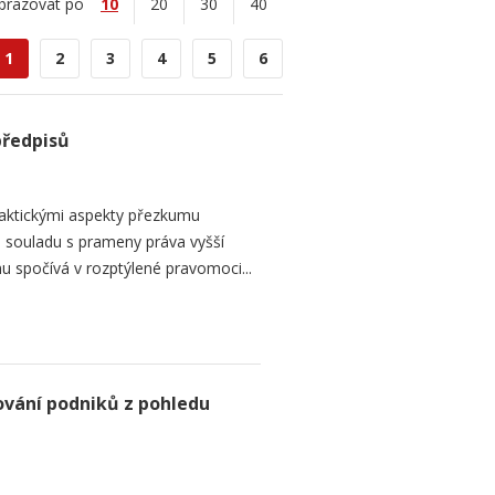
brazovat po
10
20
30
40
1
2
3
4
5
6
předpisů
raktickými aspekty přezkumu
ch souladu s prameny práva vyšší
mu spočívá v rozptýlené pravomoci...
ování podniků z pohledu