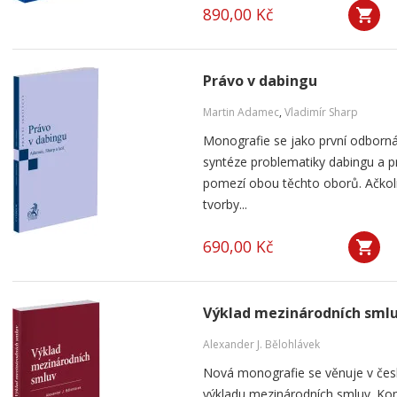
890,00 Kč
Právo v dabingu
Martin Adamec
,
Vladimír Sharp
Monografie se jako první odborná
syntéze problematiky dabingu a p
pomezí obou těchto oborů. Ačko
tvorby...
690,00 Kč
Výklad mezinárodních sml
Alexander J. Bělohlávek
Nová monografie se věnuje v čes
výkladu mezinárodních smluv. Kom