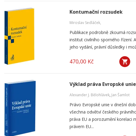
Kontumační rozsudek
Miroslav Sedláček,
Publikace podrobně zkoumá rozsu
institut civilního sporného řízení
jeho vydání, právní důsledky i mo
470,00 Kč
Výklad práva Evropské unie
Alexander J. Bělohlávek
,
Jan Šamlot
Právo Evropské unie v dnešní do
všechna odvětví českého právního
práva EU a porozumění korelaci 
právem EU...