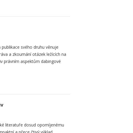
 publikace svého druhu věnuje
ráva a zkoumání otázek ležících na
liv právním aspektům dabingové
uv
ké literatuře dosud opomíjenému
paktní a přece čtivý výklad