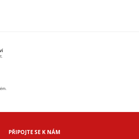
ví
t.
tém.
PŘIPOJTE SE K NÁM