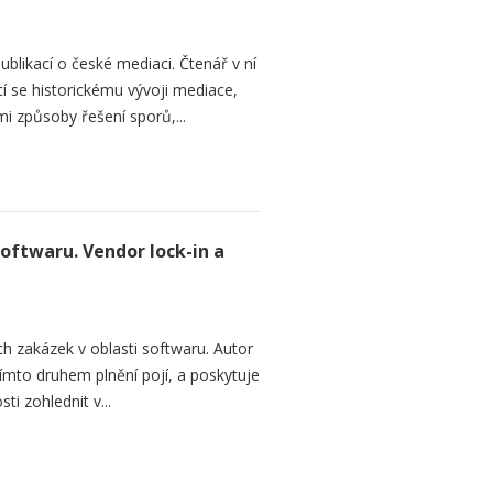
ublikací o české mediaci. Čtenář v ní
cí se historickému vývoji mediace,
mi způsoby řešení sporů,...
softwaru. Vendor lock-in a
h zakázek v oblasti softwaru. Autor
 tímto druhem plnění pojí, a poskytuje
ti zohlednit v...