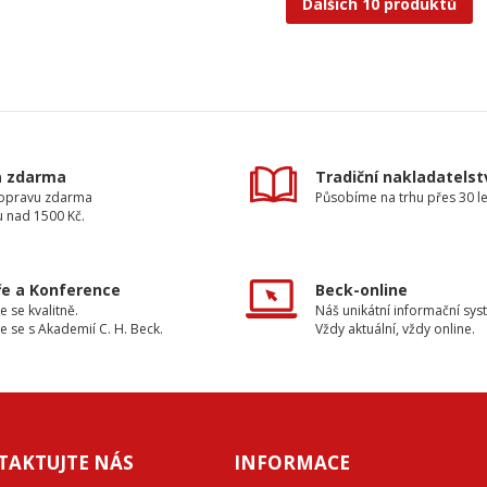
Dalších 10 produktů
a zdarma
Tradiční nakladatelst
dopravu zdarma
Působíme na trhu přes 30 le
u nad 1500 Kč.
e a Konference
Beck-online
e se kvalitně.
Náš unikátní informační sys
e se s Akademií C. H. Beck.
Vždy aktuální, vždy online.
TAKTUJTE NÁS
INFORMACE