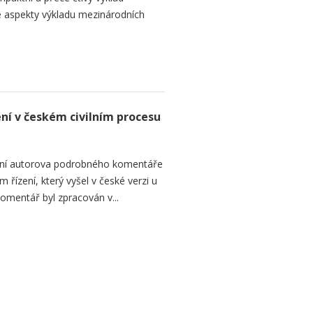
 aspekty výkladu mezinárodních
ení v českém civilním procesu
ání autorova podrobného komentáře
 řízení, který vyšel v české verzi u
omentář byl zpracován v...