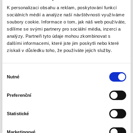
Aneta Jančíková
K personalizaci obsahu a reklam, poskytování funkcí
sociálních médií a analýze naší návštěvnosti využíváme
340,00 Kč
soubory cookie. Informace o tom, jak náš web používáte,
sdílíme se svými partnery pro sociální média, inzerci a
Téma procesního společenství představuje v
rámci civilního procesního práva oblast s
analýzy. Partneři tyto údaje mohou zkombinovat s
bohatou doktrinální tradicí, zejména pokud jde
dalšími informacemi, které jste jim poskytli nebo které
o jeho podobu v nalézacím sporném řízení.
získali v důsledku toho, že používáte jejich služby.
Naproti tomu jeho...
Výběr
Náhrada škody
Nutné
souhlasu
způsobené
zvířetem
Preferenční
Statistické
Josef Bártů
Marketingové