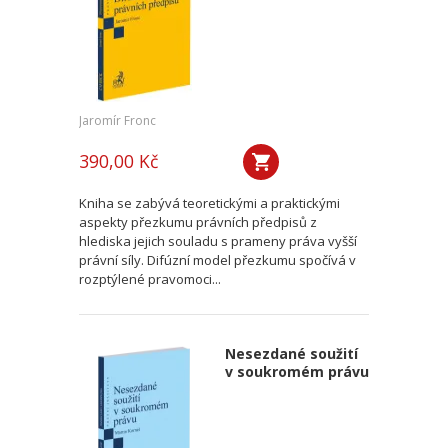
Jaromír Fronc
390,00 Kč
Kniha se zabývá teoretickými a praktickými
aspekty přezkumu právních předpisů z
hlediska jejich souladu s prameny práva vyšší
právní síly. Difúzní model přezkumu spočívá v
rozptýlené pravomoci...
Nesezdané soužití
v soukromém právu