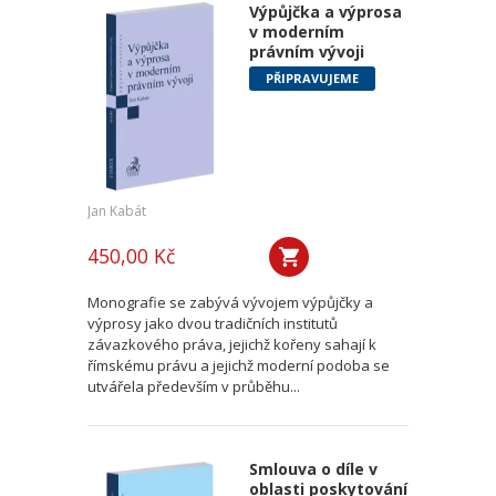
Výpůjčka a výprosa
v moderním
právním vývoji
PŘIPRAVUJEME
Jan Kabát
450,00 Kč
Monografie se zabývá vývojem výpůjčky a
výprosy jako dvou tradičních institutů
závazkového práva, jejichž kořeny sahají k
římskému právu a jejichž moderní podoba se
utvářela především v průběhu...
Smlouva o díle v
oblasti poskytování