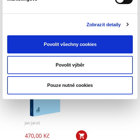
390,00 Kč
Publikace pojednává o předpokladech vzniku
Zobrazit detaily
povinnosti nahradit újmu způsobenou zvířetem
podle § 2933 až 2935 ObčZ. Nejde ale pouze o
ryzí teorii, v knize čtenář nalezne srozumitelná
řešení...
Povolit všechny cookies
Povolit výběr
Mediace. Ohlédnutí
po deseti letech
Pouze nutné cookies
Jan Jaroš
470,00 Kč