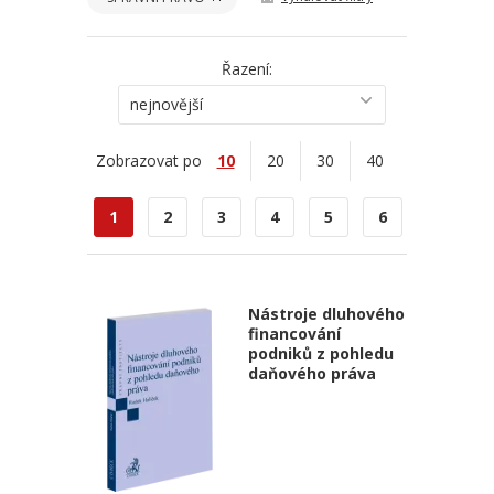
Řazení:
nejnovější
Zobrazovat po
10
20
30
40
1
2
3
4
5
6
Nástroje dluhového
financování
podniků z pohledu
daňového práva