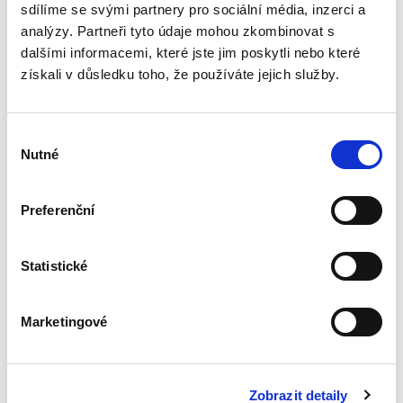
právním řádem a právem EU...
sdílíme se svými partnery pro sociální média, inzerci a
analýzy. Partneři tyto údaje mohou zkombinovat s
dalšími informacemi, které jste jim poskytli nebo které
Právo v dabingu
získali v důsledku toho, že používáte jejich služby.
Výběr
Nutné
souhlasu
Preferenční
Martin Adamec
,
Vladimír Sharp
690,00 Kč
Statistické
Monografie se jako první odborná publikace
svého druhu věnuje syntéze problematiky
Marketingové
dabingu a práva a zkoumání otázek ležících na
pomezí obou těchto oborů. Ačkoliv právním
aspektům dabingové tvorby...
Zobrazit detaily