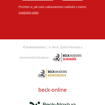
Přečtěte si, jak naše nakladatelství nakládá s Vašimi
osobními údaji
.
© Nakladatelství C. H. Beck,
2026 Právnická a
ekonomická literatura