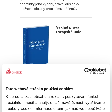
podmínky jeho vydání, právní důsledky i
možnosti obrany proti němu, přičemž...
Výklad práva
Evropské unie
Alexander J. Bělohlávek
,
Jan Šamlot
890,00 Kč
Tato webová stránka používá cookies
Právo Evropské unie v dnešní době významně
K personalizaci obsahu a reklam, poskytování funkcí
ovlivňuje bezmála všechna odvětví českého
právního řádu. Základem pro správný výklad
sociálních médií a analýze naší návštěvnosti využíváme
práva EU a porozumění korelaci mezi českým
soubory cookie. Informace o tom, jak náš web používáte,