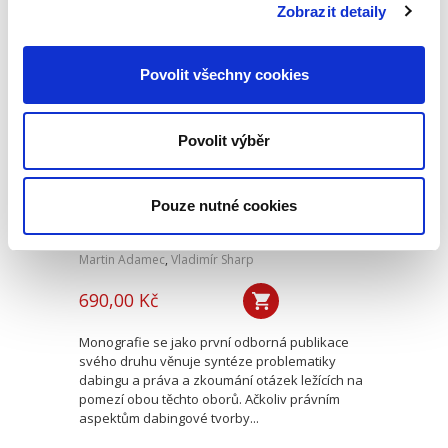
právním řádem a právem EU...
Zobrazit detaily
Povolit všechny cookies
Právo v dabingu
Povolit výběr
Pouze nutné cookies
Martin Adamec
,
Vladimír Sharp
690,00 Kč
Monografie se jako první odborná publikace
svého druhu věnuje syntéze problematiky
dabingu a práva a zkoumání otázek ležících na
pomezí obou těchto oborů. Ačkoliv právním
aspektům dabingové tvorby...