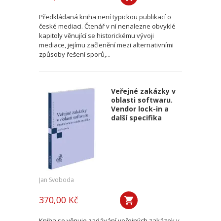
Předkládaná kniha není typickou publikací o
české mediaci. Čtenář v ní nenalezne obvyklé
kapitoly věnující se historickému vývoji
mediace, jejímu začlenění mezi alternativními
způsoby řešení sporů,...
Veřejné zakázky v
oblasti softwaru.
Vendor lock-in a
další specifika
Jan Svoboda
370,00 Kč
Kniha se věnuje zadávání veřejných zakázek v