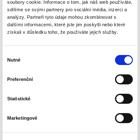
sporného řízení. Autor postupně rozebírá
soubory cookie. Informace o tom, jak náš web používáte,
podmínky jeho vydání, právní důsledky i
sdílíme se svými partnery pro sociální média, inzerci a
možnosti obrany proti němu, přičemž...
analýzy. Partneři tyto údaje mohou zkombinovat s
dalšími informacemi, které jste jim poskytli nebo které
získali v důsledku toho, že používáte jejich služby.
Výklad práva
Evropské unie
Výběr
Nutné
souhlasu
Preferenční
Alexander J. Bělohlávek
,
Jan Šamlot
Statistické
890,00 Kč
Právo Evropské unie v dnešní době významně
Marketingové
ovlivňuje bezmála všechna odvětví českého
právního řádu. Základem pro správný výklad
práva EU a porozumění korelaci mezi českým