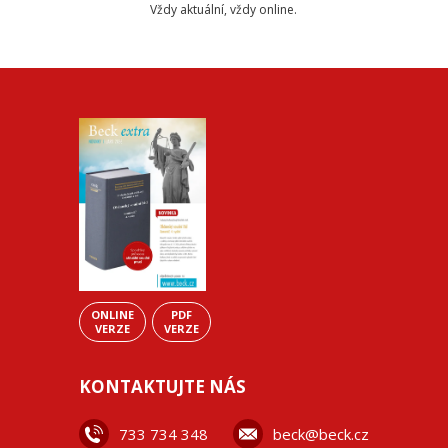
Vždy aktuální, vždy online.
ONLINE
PDF
VERZE
VERZE
KONTAKTUJTE NÁS
733 734 348
beck@beck.cz