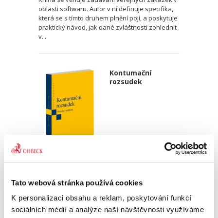
oblasti softwaru. Autor v ní definuje specifika,
která se s tímto druhem plnění pojí, a poskytuje
praktický návod, jak dané zvláštnosti zohlednit
v...
Kontumační
rozsudek
Miroslav Sedláček,
470,00 Kč
Tato webová stránka používá cookies
K personalizaci obsahu a reklam, poskytování funkcí
Publikace podrobně zkoumá rozsudek pro
sociálních médií a analýze naší návštěvnosti využíváme
zmeškání jako klasický institut civilního