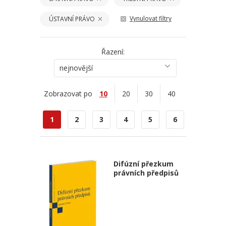
Vynulovat filtry
ÚSTAVNÍ PRÁVO
Řazení:
nejnovější
Zobrazovat po
10
20
30
40
1
2
3
4
5
6
Difúzní přezkum
právních předpisů