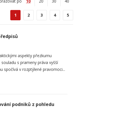
brazovat po
10
20
30
40
1
2
3
4
5
předpisů
raktickými aspekty přezkumu
ch souladu s prameny práva vyšší
mu spočívá v rozptýlené pravomoci...
ování podniků z pohledu