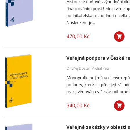
Historické daňové zvýhodnění dlu
financováním prostřednictvím kap
podnikatelská rozhodnutí o celkov
Následkem je...
470,00 Kč
Veřejná podpora v České r
Ondřej Dostal
,
Michal Petr
Monografie pojímá uceleným způ
podpory, které je, přes její zása
praxi, věnována v české odborné li
340,00 Kč
Veřejné zakázky v oblasti 