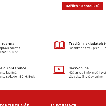
Dalších 10 produktů
a zdarma
Tradiční nakladatelst
dopravu zdarma
Působíme na trhu přes 30 le
u nad 1500 Kč.
e a Konference
Beck-online
e se kvalitně.
Náš unikátní informační sys
e se s Akademií C. H. Beck.
Vždy aktuální, vždy online.
TAKTUJTE NÁS
INFORMACE