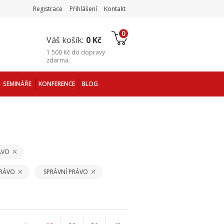
Registrace
Přihlášení
Kontakt
0
Váš košík:
0 Kč
1 500 Kč
do
dopravy
zdarma
.
SEMINÁŘE
KONFERENCE
BLOG
ÁVO
PRÁVO
SPRÁVNÍ PRÁVO