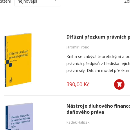
Řazení:
nejnovější
Zo
Difúzní přezkum právních 
Jaromír Fronc
Kniha se zabývá teoretickými a p
právních předpisů z hlediska jeji
právní síly. Difúzní model přezku
390,00 Kč
Nástroje dluhového financ
daňového práva
Radek Halíček