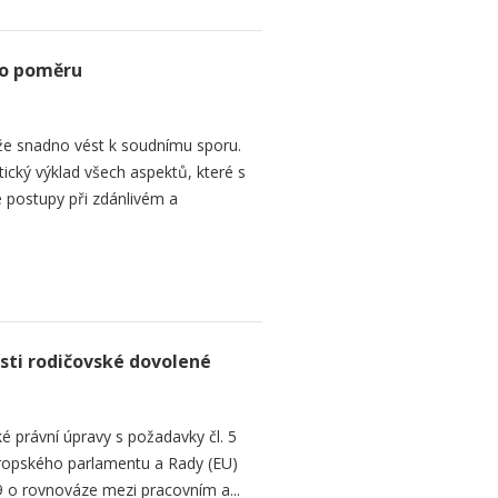
ho poměru
e snadno vést k soudnímu sporu.
tický výklad všech aspektů, které s
 postupy při zdánlivém a
sti rodičovské dovolené
é právní úpravy s požadavky čl. 5
Evropského parlamentu a Rady (EU)
 o rovnováze mezi pracovním a...