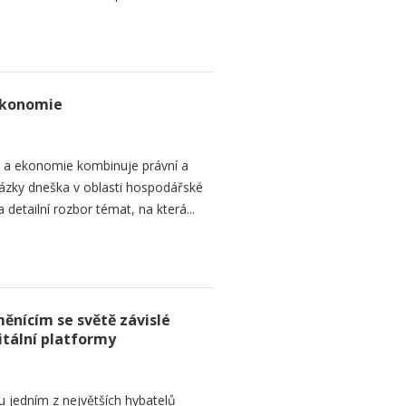
ekonomie
o a ekonomie kombinuje právní a
ázky dneška v oblasti hospodářské
 detailní rozbor témat, na která...
ěnícím se světě závislé
itální platformy
ou jedním z největších hybatelů