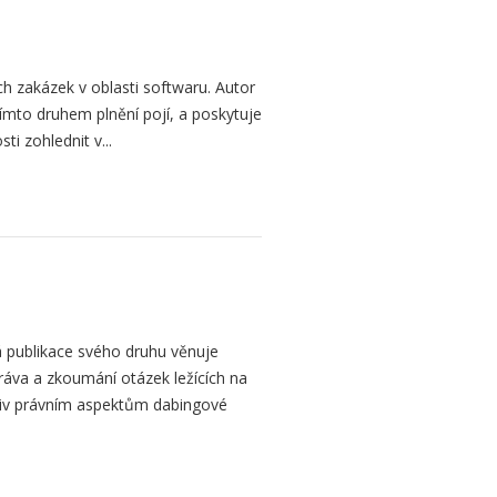
h zakázek v oblasti softwaru. Autor
 tímto druhem plnění pojí, a poskytuje
ti zohlednit v...
 publikace svého druhu věnuje
ráva a zkoumání otázek ležících na
liv právním aspektům dabingové