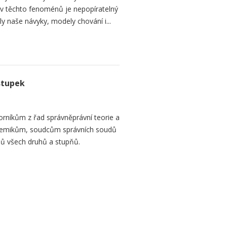
liv těchto fenoménů je nepopíratelný
naše návyky, modely chování i...
stupek
orníkům z řad správněprávní teorie a
demikům, soudcům správních soudů
ů všech druhů a stupňů.