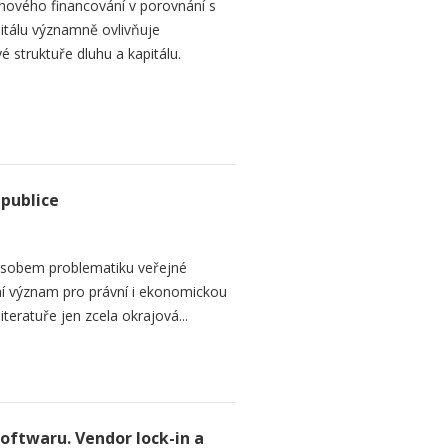
hového financování v porovnání s
itálu významně ovlivňuje
é struktuře dluhu a kapitálu.
epublice
sobem problematiku veřejné
dní význam pro právní i ekonomickou
teratuře jen zcela okrajová...
softwaru. Vendor lock-in a