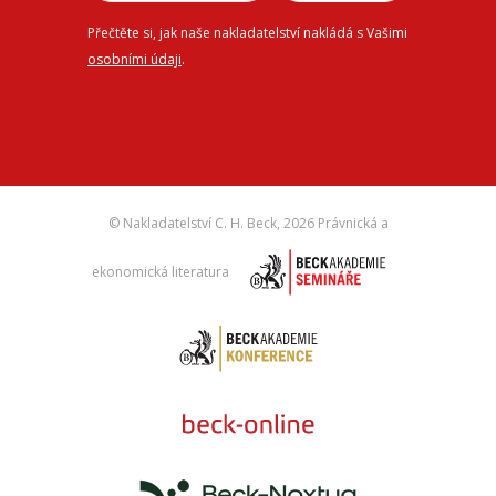
Přečtěte si, jak naše nakladatelství nakládá s Vašimi
osobními údaji
.
© Nakladatelství C. H. Beck,
2026 Právnická a
ekonomická literatura