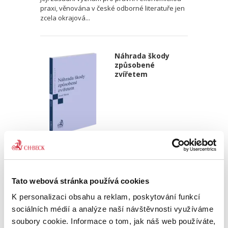
praxi, věnována v české odborné literatuře jen
zcela okrajová...
Náhrada škody
způsobené
zvířetem
Josef Bártů
390,00 Kč
Tato webová stránka používá cookies
Publikace pojednává o předpokladech vzniku
K personalizaci obsahu a reklam, poskytování funkcí
povinnosti nahradit újmu způsobenou zvířetem
podle § 2933 až 2935 ObčZ. Nejde ale pouze o
sociálních médií a analýze naší návštěvnosti využíváme
ryzí teorii, v knize čtenář nalezne srozumitelná
soubory cookie. Informace o tom, jak náš web používáte,