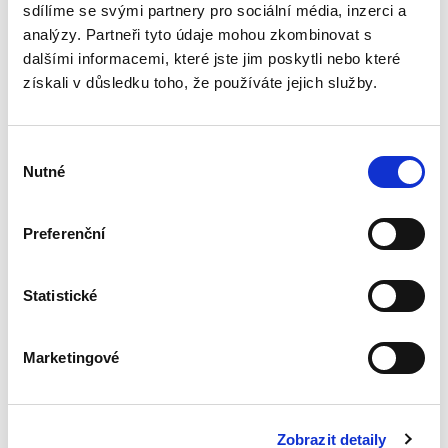
řešení...
sdílíme se svými partnery pro sociální média, inzerci a
analýzy. Partneři tyto údaje mohou zkombinovat s
dalšími informacemi, které jste jim poskytli nebo které
Nepominutelný
získali v důsledku toho, že používáte jejich služby.
dědic a jeho
vydědění
Výběr
Nutné
souhlasu
Preferenční
Iveta Vankátová
340,00 Kč
Statistické
Nová monografie se věnuje problematice
nepominutelného dědice, jeho vydědění a
Marketingové
opominutí, což jsou témata, která se po přijetí
nového občanského zákoníku v roce 2014 stala
mimořádně aktuální v...
Zobrazit detaily