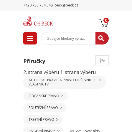
+420 733 734 348
beck@beck.cz
0
Příručky
2. strana výběru
1. strana výběru
AUTORSKÉ PRÁVO A PRÁVO DUŠEVNÍHO
VLASTNICTVÍ
OBČANSKÉ PRÁVO
SOUTĚŽNÍ PRÁVO
TRESTNÍ PRÁVO
Vynulovat filtry
ÚSTAVNÍ PRÁVO