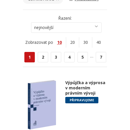
Řazení:
nejnovější
Zobrazovat po
10
20
30
40
...
1
2
3
4
5
7
Výpůjčka a výprosa
v moderním
právním vývoji
PŘIPRAVUJEME