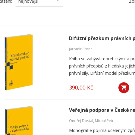
Řazení:
nejnovější
Zo
Difúzní přezkum právních 
Jaromír Fronc
Kniha se zabývá teoretickými a p
právních předpisů z hlediska jeji
právní síly. Difúzní model přezku
390,00 Kč
Veřejná podpora v České r
Ondřej Dostal
,
Michal Petr
Monografie pojímá uceleným způ