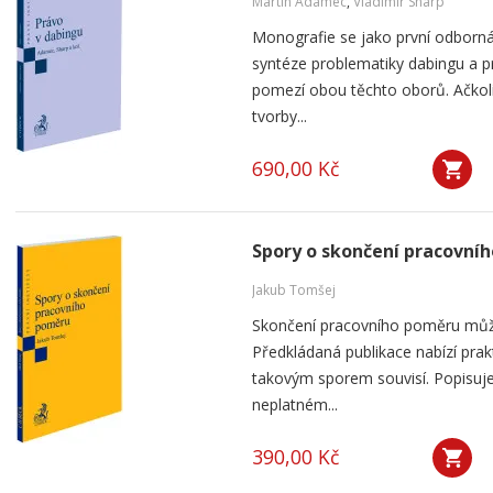
Martin Adamec
,
Vladimír Sharp
Monografie se jako první odborná
syntéze problematiky dabingu a p
pomezí obou těchto oborů. Ačko
tvorby...
690,00 Kč
Spory o skončení pracovní
Jakub Tomšej
Skončení pracovního poměru můž
Předkládaná publikace nabízí prak
takovým sporem souvisí. Popisuje
neplatném...
390,00 Kč