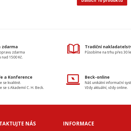
Dalších 10 produktů
a zdarma
Tradiční nakladatelst
dopravu zdarma
Působíme na trhu přes 30 le
u nad 1500 Kč.
e a Konference
Beck-online
e se kvalitně.
Náš unikátní informační sys
e se s Akademií C. H. Beck.
Vždy aktuální, vždy online.
TAKTUJTE NÁS
INFORMACE