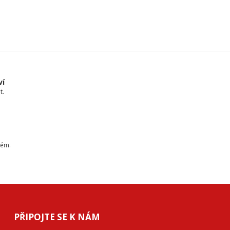
ví
t.
tém.
PŘIPOJTE SE K NÁM