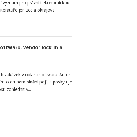
dní význam pro právní i ekonomickou
teratuře jen zcela okrajová...
softwaru. Vendor lock-in a
h zakázek v oblasti softwaru. Autor
 tímto druhem plnění pojí, a poskytuje
ti zohlednit v...