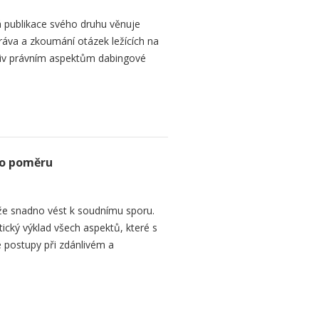
 publikace svého druhu věnuje
ráva a zkoumání otázek ležících na
liv právním aspektům dabingové
ho poměru
e snadno vést k soudnímu sporu.
tický výklad všech aspektů, které s
 postupy při zdánlivém a