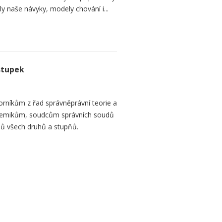
naše návyky, modely chování i...
stupek
orníkům z řad správněprávní teorie a
demikům, soudcům správních soudů
ů všech druhů a stupňů.