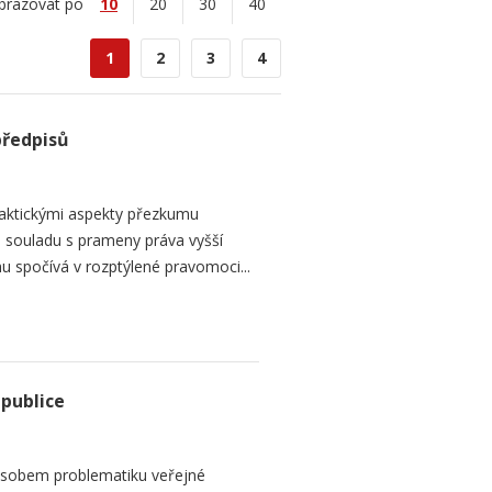
brazovat po
10
20
30
40
1
2
3
4
předpisů
raktickými aspekty přezkumu
ch souladu s prameny práva vyšší
mu spočívá v rozptýlené pravomoci...
epublice
sobem problematiku veřejné