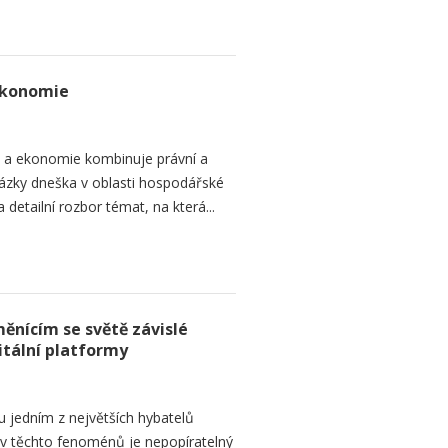
ekonomie
o a ekonomie kombinuje právní a
ázky dneška v oblasti hospodářské
 detailní rozbor témat, na která...
ěnícím se světě závislé
itální platformy
ou jedním z největších hybatelů
liv těchto fenoménů je nepopíratelný