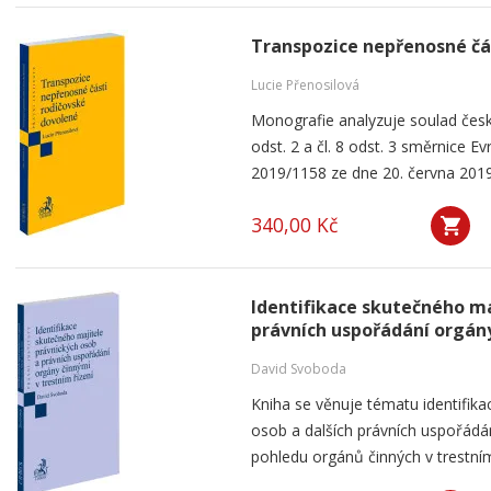
Transpozice nepřenosné čá
Lucie Přenosilová
Monografie analyzuje soulad česk
odst. 2 a čl. 8 odst. 3 směrnice 
2019/1158 ze dne 20. června 2019
340,00 Kč
Identifikace skutečného ma
právních uspořádání orgány
David Svoboda
Kniha se věnuje tématu identifika
osob a dalších právních uspořádá
pohledu orgánů činných v trestním 