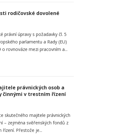
sti rodičovské dovolené
é právní úpravy s požadavky čl. 5
Evropského parlamentu a Rady (EU)
 o rovnováze mezi pracovním a...
jitele právnických osob a
 činnými v trestním řízení
ce skutečného majitele právnických
ní – zejména svěřenských fondů z
řízení. Přestože je...