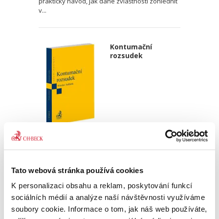
praktický návod, jak dané zvláštnosti zohlednit
v...
Kontumační
rozsudek
Miroslav Sedláček,
470,00 Kč
Tato webová stránka používá cookies
Publikace podrobně zkoumá rozsudek pro
zmeškání jako klasický institut civilního
K personalizaci obsahu a reklam, poskytování funkcí
sporného řízení. Autor postupně rozebírá
sociálních médií a analýze naší návštěvnosti využíváme
podmínky jeho vydání, právní důsledky i
soubory cookie. Informace o tom, jak náš web používáte,
možnosti obrany proti němu, přičemž...