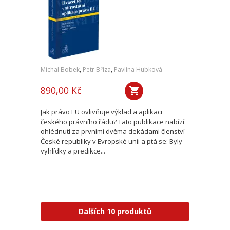
Michal Bobek
,
Petr Bříza
,
Pavlína Hubková
890,00 Kč
Jak právo EU ovlivňuje výklad a aplikaci
českého právního řádu? Tato publikace nabízí
ohlédnutí za prvními dvěma dekádami členství
České republiky v Evropské unii a ptá se: Byly
vyhlídky a predikce...
Dalších 10 produktů