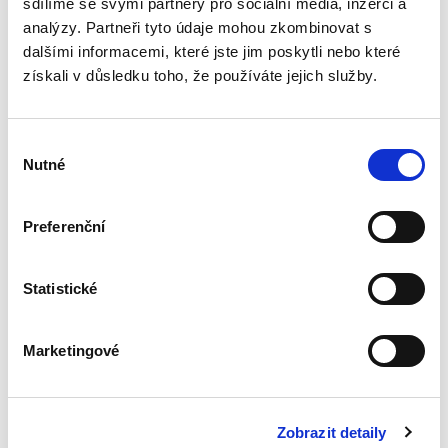
sdílíme se svými partnery pro sociální média, inzerci a
analýzy. Partneři tyto údaje mohou zkombinovat s
dalšími informacemi, které jste jim poskytli nebo které
Výklad práva
získali v důsledku toho, že používáte jejich služby.
Evropské unie
Výběr
Nutné
souhlasu
Preferenční
Alexander J. Bělohlávek
,
Jan Šamlot
890,00 Kč
Statistické
Právo Evropské unie v dnešní době významně
ovlivňuje bezmála všechna odvětví českého
Marketingové
právního řádu. Základem pro správný výklad
práva EU a porozumění korelaci mezi českým
právním řádem a právem EU...
Zobrazit detaily