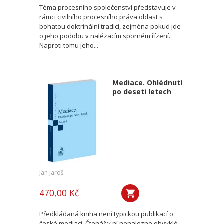
Téma procesního společenství představuje v
rámci civilního procesního práva oblast s
bohatou doktrinální tradicí, zejména pokud jde
o jeho podobu v nalézacím sporném řízení.
Naproti tomu jeho...
Mediace. Ohlédnutí
po deseti letech
Jan Jaroš
470,00 Kč
Předkládaná kniha není typickou publikací o
české mediaci. Čtenář v ní nenalezne obvyklé