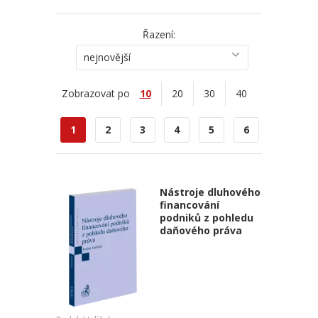
Řazení:
nejnovější
Zobrazovat po
10
20
30
40
1
2
3
4
5
6
Nástroje dluhového
financování
podniků z pohledu
daňového práva