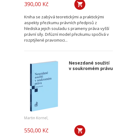
390,00 Kč
Kniha se zabývá teoretickými a praktickými
aspekty přezkumu právních předpisů z
hlediska jejich souladu s prameny práva vyšší
právní síly. Difúzní model přezkumu spočívá v
rozptýlené pravomoci...
Nesezdané soužití
v soukromém právu
Martin Kornel,
550,00 Kč