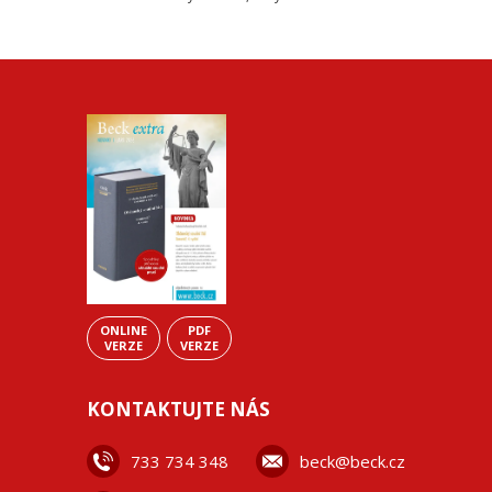
ONLINE
PDF
VERZE
VERZE
KONTAKTUJTE NÁS
733 734 348
beck@beck.cz