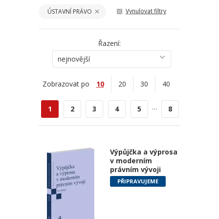
Vynulovat filtry
ÚSTAVNÍ PRÁVO
Řazení:
nejnovější
Zobrazovat po
10
20
30
40
...
1
2
3
4
5
8
Výpůjčka a výprosa
v moderním
právním vývoji
PŘIPRAVUJEME