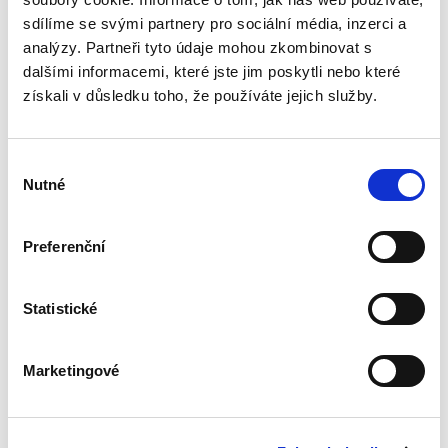
praxi, věnována v české odborné literatuře jen
sdílíme se svými partnery pro sociální média, inzerci a
zcela okrajová...
analýzy. Partneři tyto údaje mohou zkombinovat s
dalšími informacemi, které jste jim poskytli nebo které
získali v důsledku toho, že používáte jejich služby.
Náhrada škody
způsobené
zvířetem
Výběr
Nutné
souhlasu
Preferenční
Josef Bártů
Statistické
390,00 Kč
Publikace pojednává o předpokladech vzniku
Marketingové
povinnosti nahradit újmu způsobenou zvířetem
podle § 2933 až 2935 ObčZ. Nejde ale pouze o
ryzí teorii, v knize čtenář nalezne srozumitelná
řešení...