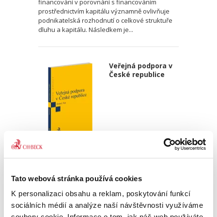
financování v porovnání s financováním
prostřednictvím kapitálu významně ovlivňuje
podnikatelská rozhodnutí o celkové struktuře
dluhu a kapitálu. Následkem je...
Veřejná podpora v
České republice
Ondřej Dostal
,
Michal Petr
340,00 Kč
Tato webová stránka používá cookies
Monografie pojímá uceleným způsobem
K personalizaci obsahu a reklam, poskytování funkcí
problematiku veřejné podpory, které je, přes
sociálních médií a analýze naší návštěvnosti využíváme
její zásadní význam pro právní i ekonomickou
soubory cookie. Informace o tom, jak náš web používáte,