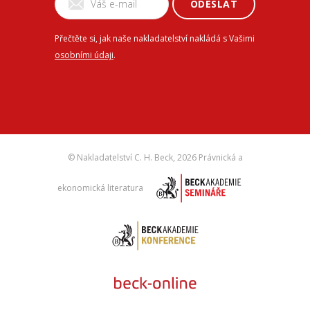
ODESLAT
Přečtěte si, jak naše nakladatelství nakládá s Vašimi
osobními údaji
.
© Nakladatelství C. H. Beck,
2026 Právnická a
ekonomická literatura