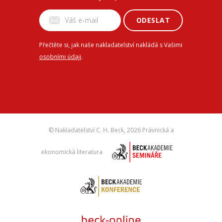
ODESLAT
Přečtěte si, jak naše nakladatelství nakládá s Vašimi
osobními údaji
.
© Nakladatelství C. H. Beck,
2026 Právnická a
ekonomická literatura