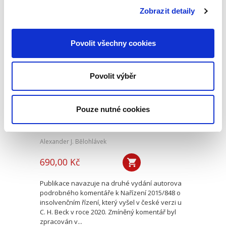
takovým sporem souvisí. Popisuje postupy při
Zobrazit detaily
zdánlivém a neplatném...
Povolit všechny cookies
Evropské
insolvenční nařízení
v českém civilním
Povolit výběr
procesu
Pouze nutné cookies
Alexander J. Bělohlávek
690,00 Kč
Publikace navazuje na druhé vydání autorova
podrobného komentáře k Nařízení 2015/848 o
insolvenčním řízení, který vyšel v české verzi u
C. H. Beck v roce 2020. Zmíněný komentář byl
zpracován v...