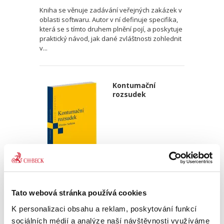
Kniha se věnuje zadávání veřejných zakázek v
oblasti softwaru. Autor v ní definuje specifika,
která se s tímto druhem plnění pojí, a poskytuje
praktický návod, jak dané zvláštnosti zohlednit
v...
Kontumační
rozsudek
Miroslav Sedláček,
Tato webová stránka používá cookies
470,00 Kč
K personalizaci obsahu a reklam, poskytování funkcí
Publikace podrobně zkoumá rozsudek pro
sociálních médií a analýze naší návštěvnosti využíváme