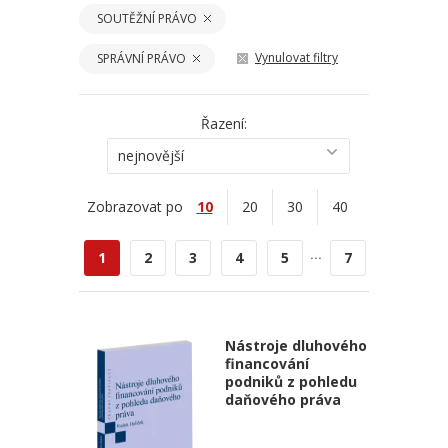
SOUTĚŽNÍ PRÁVO
Vynulovat filtry
SPRÁVNÍ PRÁVO
Řazení:
nejnovější
Zobrazovat po
10
20
30
40
...
1
2
3
4
5
7
Nástroje dluhového
financování
podniků z pohledu
daňového práva