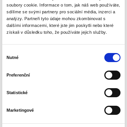
zmeškání jako klasický institut civilního
soubory cookie. Informace o tom, jak náš web používáte,
sporného řízení. Autor postupně rozebírá
sdílíme se svými partnery pro sociální média, inzerci a
podmínky jeho vydání, právní důsledky i
možnosti obrany proti němu, přičemž...
analýzy. Partneři tyto údaje mohou zkombinovat s
dalšími informacemi, které jste jim poskytli nebo které
získali v důsledku toho, že používáte jejich služby.
Spory o skončení
pracovního poměru
Výběr
Nutné
souhlasu
Preferenční
Jakub Tomšej
Statistické
390,00 Kč
Marketingové
Skončení pracovního poměru může snadno
vést k soudnímu sporu. Předkládaná publikace
nabízí praktický výklad všech aspektů, které s