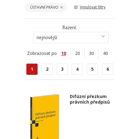
Vynulovat filtry
ÚSTAVNÍ PRÁVO
Řazení:
nejnovější
Zobrazovat po
10
20
30
40
1
2
3
4
5
6
Difúzní přezkum
právních předpisů