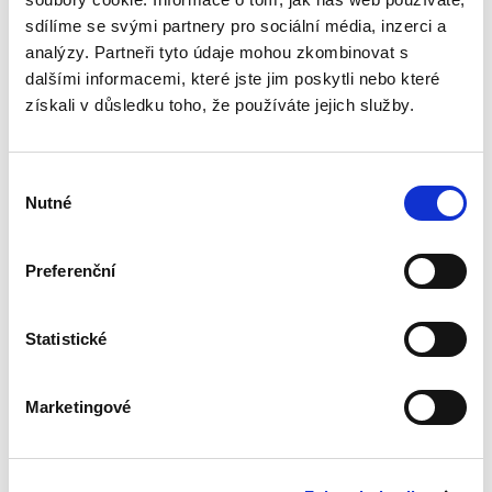
praktický návod, jak dané zvláštnosti zohlednit
sdílíme se svými partnery pro sociální média, inzerci a
v...
analýzy. Partneři tyto údaje mohou zkombinovat s
dalšími informacemi, které jste jim poskytli nebo které
získali v důsledku toho, že používáte jejich služby.
Kontumační
rozsudek
Výběr
Nutné
souhlasu
Preferenční
Miroslav Sedláček,
Statistické
470,00 Kč
Publikace podrobně zkoumá rozsudek pro
Marketingové
zmeškání jako klasický institut civilního
sporného řízení. Autor postupně rozebírá
podmínky jeho vydání, právní důsledky i
možnosti obrany proti němu, přičemž...