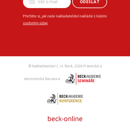
ODESLAT
Přečtěte si, jak naše nakladatelství nakládá s Vašimi
osobními údaji
.
© Nakladatelství C. H. Beck,
2026 Právnická a
ekonomická literatura