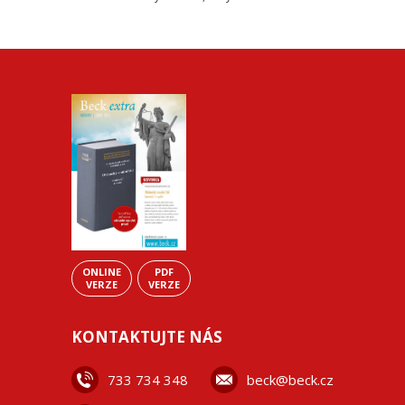
ONLINE
PDF
VERZE
VERZE
KONTAKTUJTE NÁS
733 734 348
beck@beck.cz