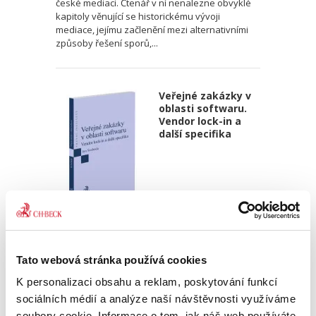
české mediaci. Čtenář v ní nenalezne obvyklé
kapitoly věnující se historickému vývoji
mediace, jejímu začlenění mezi alternativními
způsoby řešení sporů,...
Veřejné zakázky v
oblasti softwaru.
Vendor lock-in a
další specifika
Jan Svoboda
370,00 Kč
Tato webová stránka používá cookies
Kniha se věnuje zadávání veřejných zakázek v
K personalizaci obsahu a reklam, poskytování funkcí
oblasti softwaru. Autor v ní definuje specifika,
sociálních médií a analýze naší návštěvnosti využíváme
která se s tímto druhem plnění pojí, a poskytuje
soubory cookie. Informace o tom, jak náš web používáte,