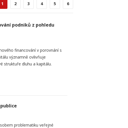
1
2
3
4
5
6
ování podniků z pohledu
hového financování v porovnání s
itálu významně ovlivňuje
é struktuře dluhu a kapitálu.
epublice
sobem problematiku veřejné