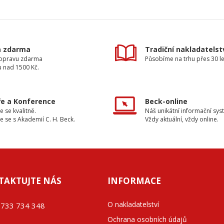
a zdarma
Tradiční nakladatelst
dopravu zdarma
Působíme na trhu přes 30 le
u nad 1500 Kč.
e a Konference
Beck-online
e se kvalitně.
Náš unikátní informační sys
e se s Akademií C. H. Beck.
Vždy aktuální, vždy online.
TAKTUJTE NÁS
INFORMACE
O nakladatelství
733 734 348
Ochrana osobních údajů