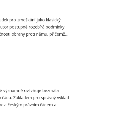
dek pro zmeškání jako klasický
. Autor postupně rozebírá podmínky
žnosti obrany proti němu, přičemž...
bě významně ovlivňuje bezmála
 řádu. Základem pro správný výklad
mezi českým právním řádem a