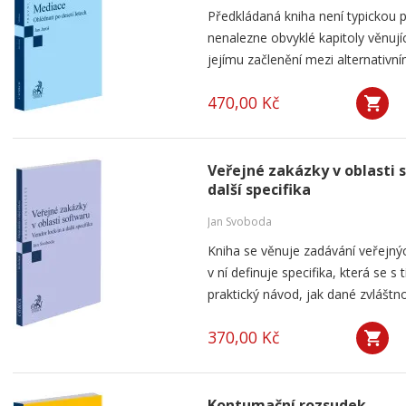
Předkládaná kniha není typickou p
nenalezne obvyklé kapitoly věnují
jejímu začlenění mezi alternativní
470,00 Kč
Veřejné zakázky v oblasti 
další specifika
Jan Svoboda
Kniha se věnuje zadávání veřejnýc
v ní definuje specifika, která se s
praktický návod, jak dané zvláštnos
370,00 Kč
Kontumační rozsudek