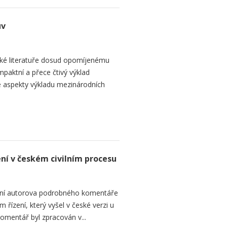
uv
ké literatuře dosud opomíjenému
paktní a přece čtivý výklad
 aspekty výkladu mezinárodních
ení v českém civilním procesu
ání autorova podrobného komentáře
 řízení, který vyšel v české verzi u
omentář byl zpracován v...