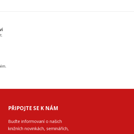
ví
t.
tém.
PŘIPOJTE SE K NÁM
Buďte informovaní o našich
knižních novinkách, seminářích,