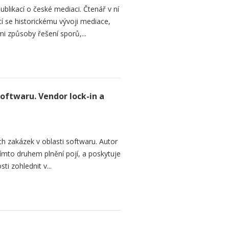
ublikací o české mediaci. Čtenář v ní
cí se historickému vývoji mediace,
mi způsoby řešení sporů,...
softwaru. Vendor lock-in a
h zakázek v oblasti softwaru. Autor
 tímto druhem plnění pojí, a poskytuje
ti zohlednit v...