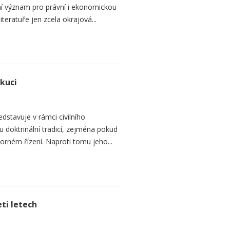
dní význam pro právní i ekonomickou
teratuře jen zcela okrajová...
ekuci
dstavuje v rámci civilního
 doktrinální tradicí, zejména pokud
rném řízení. Naproti tomu jeho...
ti letech