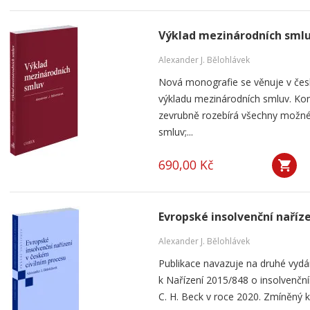
Výklad mezinárodních sml
Alexander J. Bělohlávek
Nová monografie se věnuje v čes
výkladu mezinárodních smluv. Kom
zevrubně rozebírá všechny možné
smluv;...
690,00 Kč
Evropské insolvenční naříz
Alexander J. Bělohlávek
Publikace navazuje na druhé vyd
k Nařízení 2015/848 o insolvenčním
C. H. Beck v roce 2020. Zmíněný k