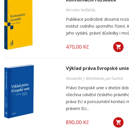
Miroslav Sedláček,
Publikace podrobně zkoumá rozsu
institut civilního sporného řízení
jeho vydání, právní důsledky i mo
470,00 Kč
Výklad práva Evropské unie
Alexander J. Bělohlávek
,
Jan Šamlot
Právo Evropské unie v dnešní do
všechna odvětví českého právního
práva EU a porozumění korelaci 
právem EU...
890,00 Kč