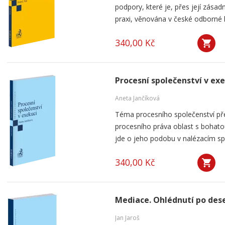
podpory, které je, přes její zása
praxi, věnována v české odborné li
340,00 Kč
Procesní společenství v ex
Aneta Jančíková
Téma procesního společenství pře
procesního práva oblast s bohatou
jde o jeho podobu v nalézacím spo
340,00 Kč
Mediace. Ohlédnutí po dese
Jan Jaroš