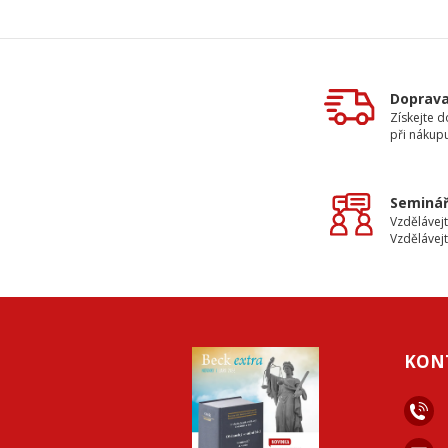
Doprav
Získejte 
při nákup
Seminář
Vzdělávejt
Vzdělávejt
KON