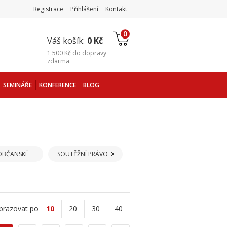
Registrace
Přihlášení
Kontakt
0
Váš košík:
0 Kč
1 500 Kč
do
dopravy
zdarma
.
SEMINÁŘE
KONFERENCE
BLOG
OBČANSKÉ
SOUTĚŽNÍ PRÁVO
brazovat po
10
20
30
40