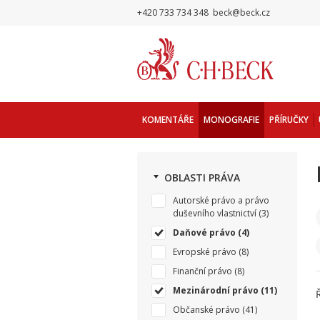
+420 733 734 348
beck@beck.cz
KOMENTÁŘE
MONOGRAFIE
PŘÍRUČKY
OBLASTI PRÁVA
Autorské právo a právo
duševního vlastnictví
(3)
Daňové právo
(4)
Evropské právo
(8)
Finanční právo
(8)
Mezinárodní právo
(11)
Občanské právo
(41)