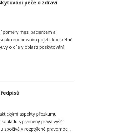
skytování péče o zdraví
ní poměry mezi pacientem a
 soukromoprávním pojetí, konkrétně
vy o díle v oblasti poskytování
předpisů
raktickými aspekty přezkumu
ch souladu s prameny práva vyšší
mu spočívá v rozptýlené pravomoci...