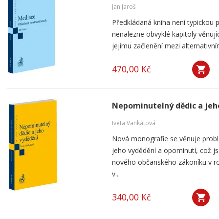
Jan Jaroš
Předkládaná kniha není typickou p
nenalezne obvyklé kapitoly věnují
jejímu začlenění mezi alternativní
470,00 Kč
Nepominutelný dědic a jeh
Iveta Vankátová
Nová monografie se věnuje probl
jeho vydědění a opominutí, což js
nového občanského zákoníku v ro
v...
340,00 Kč