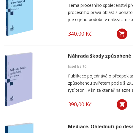
Téma procesního společenství pře
procesního práva oblast s bohatou
jde o jeho podobu v nalézacím spo
340,00 Kč
Náhrada škody způsobené 
Josef Bártů
Publikace pojednává o předpoklad
způsobenou zvířetem podle § 293
ryzí teorii, v knize čtenář nalezne 
390,00 Kč
Mediace. Ohlédnutí po dese