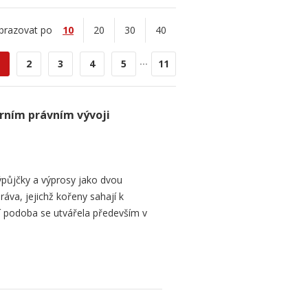
brazovat po
10
20
30
40
...
2
3
4
5
11
rním právním vývoji
půjčky a výprosy jako dvou
ráva, jejichž kořeny sahají k
í podoba se utvářela především v