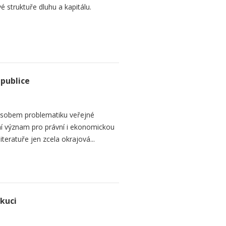
é struktuře dluhu a kapitálu.
epublice
sobem problematiku veřejné
dní význam pro právní i ekonomickou
teratuře jen zcela okrajová...
ekuci