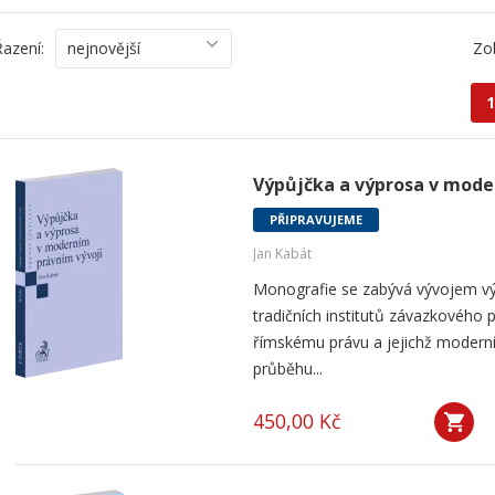
Řazení:
nejnovější
Zo
1
Výpůjčka a výprosa v mode
PŘIPRAVUJEME
Jan Kabát
Monografie se zabývá vývojem vý
tradičních institutů závazkového p
římskému právu a jejichž modern
průběhu...
450,00 Kč