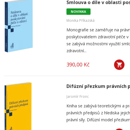
Smlouva o díle v oblasti po
NOVINKA
Monika Příkazská
Monografie se zaměřuje na práv
poskytovatelem zdravotní péče v
se zabývá možnostmi využití smlou
zdravotní...
390,00 Kč
Difúzní přezkum právních 
Jaromír Fronc
Kniha se zabývá teoretickými a p
právních předpisů z hlediska jeji
právní síly. Difúzní model přezku