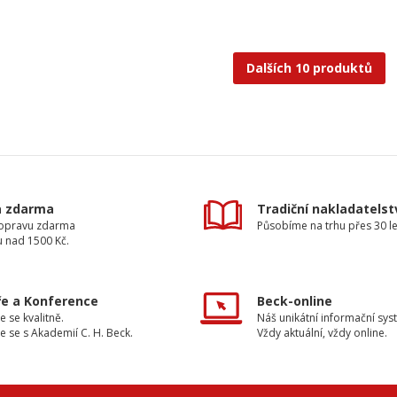
Dalších 10 produktů
a zdarma
Tradiční nakladatelst
dopravu zdarma
Působíme na trhu přes 30 le
u nad 1500 Kč.
e a Konference
Beck-online
e se kvalitně.
Náš unikátní informační sys
e se s Akademií C. H. Beck.
Vždy aktuální, vždy online.