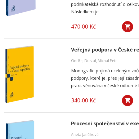
podnikatelská rozhodnutí o celkov
Následkem je...
470,00 Kč
Veřejná podpora v České r
Ondřej Dostal
,
Michal Petr
Monografie pojímá uceleným způ
podpory, které je, přes její zása
praxi, věnována v české odborné li
340,00 Kč
Procesní společenství v ex
Aneta Jančíková