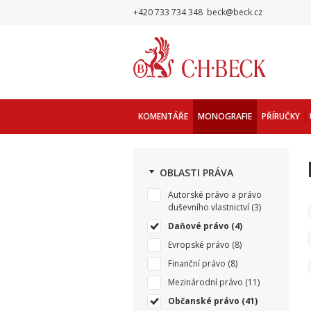
+420 733 734 348
beck@beck.cz
KOMENTÁŘE
MONOGRAFIE
PŘÍRUČKY
OBLASTI PRÁVA
Autorské právo a právo
duševního vlastnictví
(3)
Daňové právo
(4)
Evropské právo
(8)
Finanční právo
(8)
Mezinárodní právo
(11)
Občanské právo
(41)