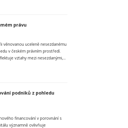
romém právu
fii věnovanou uceleně nesezdanému
edu v českém právním prostředí.
lektuje vztahy mezi nesezdanými,...
ování podniků z pohledu
hového financování v porovnání s
itálu významně ovlivňuje