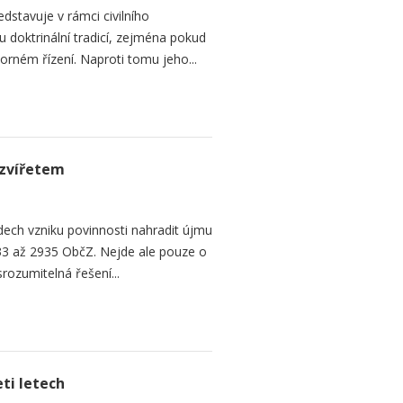
dstavuje v rámci civilního
 doktrinální tradicí, zejména pokud
rném řízení. Naproti tomu jeho...
zvířetem
ech vzniku povinnosti nahradit újmu
3 až 2935 ObčZ. Nejde ale pouze o
srozumitelná řešení...
ti letech