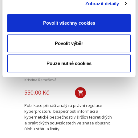
vhledu do problematiky zabývá...
Zobrazit detaily
Povolit všechny cookies
Právní regulace
kybernetické
bezpečnosti a její
meze
Povolit výběr
Pouze nutné cookies
Kristina Ramešová
550,00 Kč
Publikace přináší analýzu právní regulace
kyberprostoru, bezpečnosti informací a
kybernetické bezpečnosti v širších teoretických
a praktických souvislostech ve snaze objasnit
úlohu státu a limity...