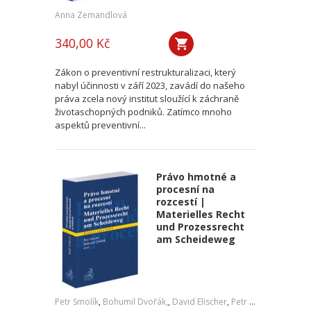
Anna Zemandlová
340,00 Kč
Zákon o preventivní restrukturalizaci, který
nabyl účinnosti v září 2023, zavádí do našeho
práva zcela nový institut sloužící k záchraně
životaschopných podniků. Zatímco mnoho
aspektů preventivní...
Právo hmotné a
procesní na
rozcestí |
Materielles Recht
und Prozessrecht
am Scheideweg
Petr Smolík
,
Bohumil Dvořák,
,
David Elischer
,
Petr Lavický
,
Tomáš 