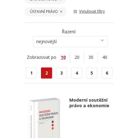
Vynulovat filtry
ÚSTAVNÍ PRÁVO
Řazení:
nejnovější
Zobrazovat po
10
20
30
40
1
2
3
4
5
6
Moderní soutěžní
právo a ekonomie