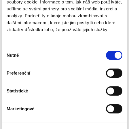
soukromého práva v letech 2020 až 2022. V této
soubory cookie. Informace o tom, jak náš web používáte,
době byla většina zemí světa, včetně České
sdílíme se svými partnery pro sociální média, inzerci a
republiky, zasažena vlnou...
analýzy. Partneři tyto údaje mohou zkombinovat s
dalšími informacemi, které jste jim poskytli nebo které
získali v důsledku toho, že používáte jejich služby.
Pracovní poměr
pedagogických
pracovníků
Výběr
Nutné
souhlasu
Preferenční
Michal Smejkal
Statistické
390,00 Kč
Monografie se zaměřuje na tématiku
Marketingové
pracovního poměru pedagogických pracovníků
působících na veřejných školách v rámci
regionálního školství. Publikace se po obecném