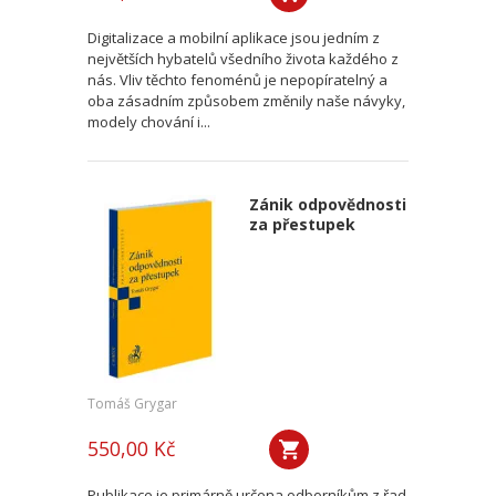
Digitalizace a mobilní aplikace jsou jedním z
největších hybatelů všedního života každého z
nás. Vliv těchto fenoménů je nepopíratelný a
oba zásadním způsobem změnily naše návyky,
modely chování i...
Zánik odpovědnosti
za přestupek
Tomáš Grygar
550,00 Kč
Publikace je primárně určena odborníkům z řad