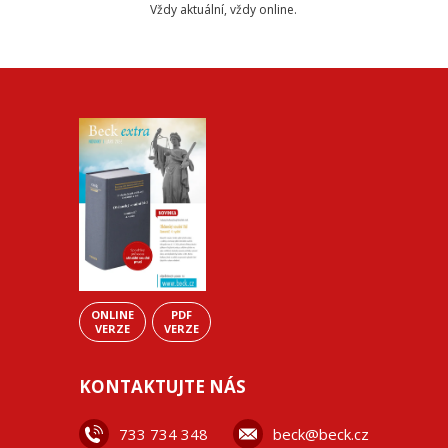
Vždy aktuální, vždy online.
ONLINE
PDF
VERZE
VERZE
KONTAKTUJTE NÁS
733 734 348
beck@beck.cz