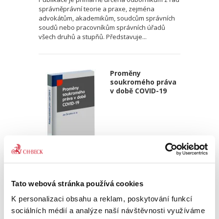
správněprávní teorie a praxe, zejména
advokátům, akademikům, soudcům správních
soudů nebo pracovníkům správních úřadů
všech druhů a stupňů. Představuje...
Proměny
soukromého práva
v době COVID-19
Jan Škrabka
,
a kol.
490,00 Kč
Tato webová stránka používá cookies
K personalizaci obsahu a reklam, poskytování funkcí
Monografie Proměny soukromého práva v
sociálních médií a analýze naší návštěvnosti využíváme
době COVID-19 se zabývá vybranými změnami