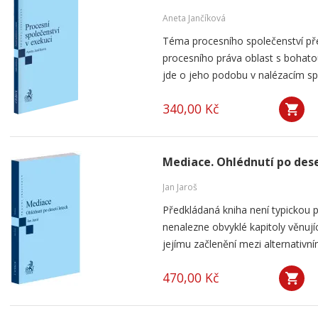
Aneta Jančíková
Téma procesního společenství pře
procesního práva oblast s bohatou
jde o jeho podobu v nalézacím spo
340,00 Kč
Mediace. Ohlédnutí po dese
Jan Jaroš
Předkládaná kniha není typickou p
nenalezne obvyklé kapitoly věnují
jejímu začlenění mezi alternativní
470,00 Kč