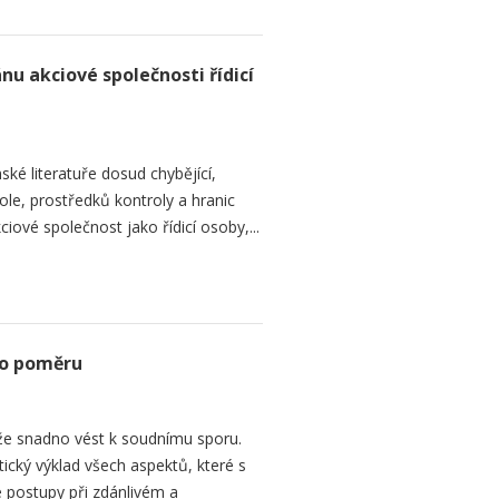
nu akciové společnosti řídicí
ké literatuře dosud chybějící,
le, prostředků kontroly a hranic
iové společnost jako řídicí osoby,...
ho poměru
e snadno vést k soudnímu sporu.
tický výklad všech aspektů, které s
 postupy při zdánlivém a