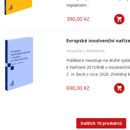
neplatném...
390,00 Kč
Evropské insolvenční naříz
Alexander J. Bělohlávek
Publikace navazuje na druhé vyd
k Nařízení 2015/848 o insolvenčním
C. H. Beck v roce 2020. Zmíněný k
690,00 Kč
Dalších 10 produktů