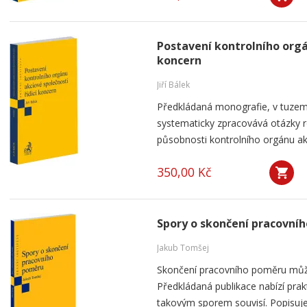
Postavení kontrolního orgá
koncern
Jiří Bálek
Předkládaná monografie, v tuzems
systematicky zpracovává otázky ro
působnosti kontrolního orgánu akc
350,00 Kč
Spory o skončení pracovní
Jakub Tomšej
Skončení pracovního poměru můž
Předkládaná publikace nabízí prak
takovým sporem souvisí. Popisuje