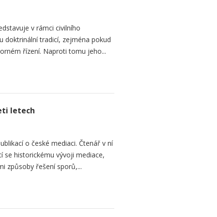
dstavuje v rámci civilního
 doktrinální tradicí, zejména pokud
rném řízení. Naproti tomu jeho...
ti letech
ublikací o české mediaci. Čtenář v ní
cí se historickému vývoji mediace,
mi způsoby řešení sporů,...