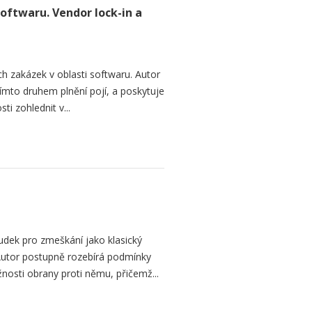
softwaru. Vendor lock-in a
h zakázek v oblasti softwaru. Autor
 tímto druhem plnění pojí, a poskytuje
ti zohlednit v...
dek pro zmeškání jako klasický
. Autor postupně rozebírá podmínky
žnosti obrany proti němu, přičemž...