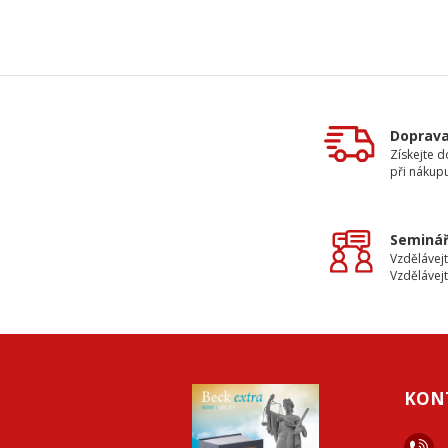
Doprav
Získejte 
při nákup
Seminář
Vzdělávejt
Vzdělávejt
KON