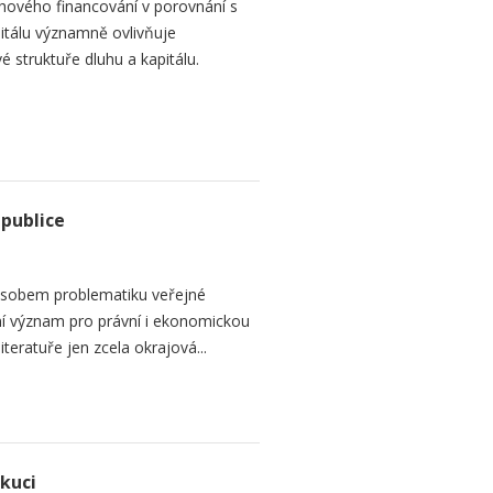
hového financování v porovnání s
itálu významně ovlivňuje
é struktuře dluhu a kapitálu.
epublice
sobem problematiku veřejné
dní význam pro právní i ekonomickou
teratuře jen zcela okrajová...
ekuci