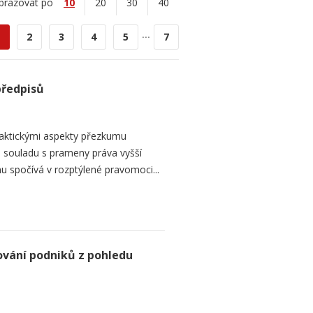
brazovat po
10
20
30
40
...
2
3
4
5
7
předpisů
raktickými aspekty přezkumu
ch souladu s prameny práva vyšší
mu spočívá v rozptýlené pravomoci...
ování podniků z pohledu