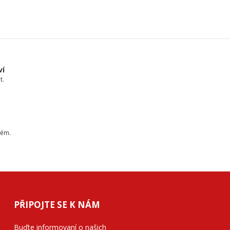
ví
t.
tém.
PŘIPOJTE SE K NÁM
Buďte informovaní o našich