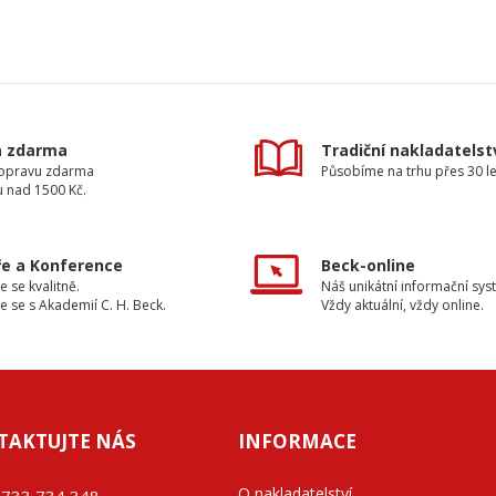
a zdarma
Tradiční nakladatelst
dopravu zdarma
Působíme na trhu přes 30 le
u nad 1500 Kč.
e a Konference
Beck-online
e se kvalitně.
Náš unikátní informační sys
e se s Akademií C. H. Beck.
Vždy aktuální, vždy online.
TAKTUJTE NÁS
INFORMACE
O nakladatelství