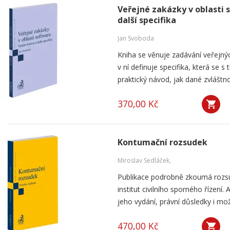
Veřejné zakázky v oblasti 
další specifika
Jan Svoboda
Kniha se věnuje zadávání veřejnýc
v ní definuje specifika, která se s
praktický návod, jak dané zvláštnos
370,00 Kč
Kontumační rozsudek
Miroslav Sedláček,
Publikace podrobně zkoumá rozsu
institut civilního sporného řízení
jeho vydání, právní důsledky i mo
470,00 Kč