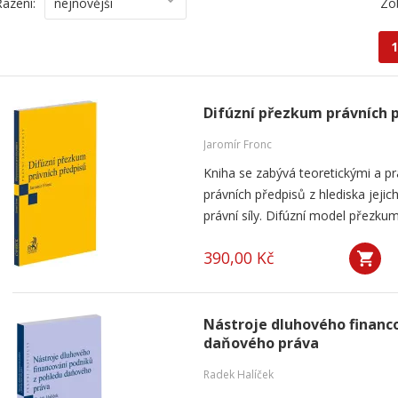
Řazení:
nejnovější
Zo
1
Difúzní přezkum právních 
Jaromír Fronc
Kniha se zabývá teoretickými a p
právních předpisů z hlediska jeji
právní síly. Difúzní model přezku
390,00 Kč
Nástroje dluhového financ
daňového práva
Radek Halíček