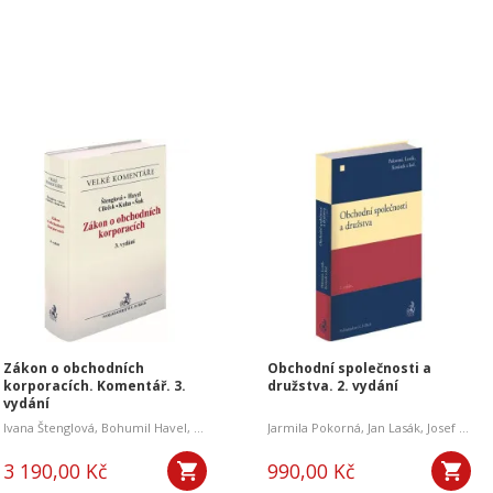
Zákon o obchodních
Obchodní společnosti a
korporacích. Komentář. 3.
družstva. 2. vydání
vydání
Ivana Štenglová
,
Bohumil Havel
,
Filip Cileček
,
Jarmila Pokorná
Petr Kuhn
,
Petr Šuk
,
Jan Lasák
,
Josef Kotásek
3 190,00 Kč
990,00 Kč