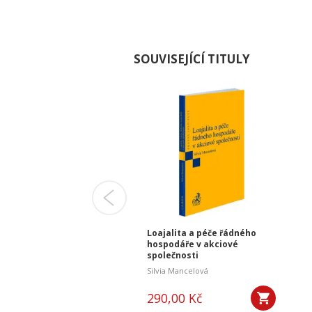
SOUVISEJÍCÍ TITULY
odování člena
Loajalita a péče řádného
utárního orgánu
hospodáře v akciové
tálové společnosti
společnosti
era
 Josková,
,
Daniel Lála
,
Lucie Josková,
Silvia Mancelová
,00 Kč
290,00 Kč