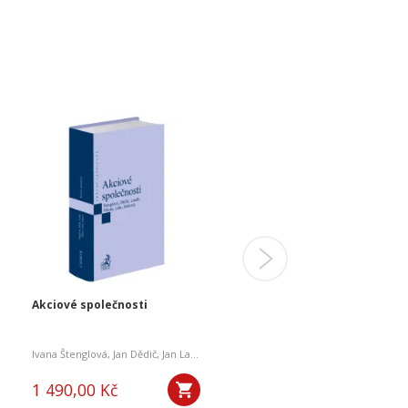
Akciové společnosti
Rozhodování člena
statutárního orgánu
kapitálové společnosti
,
a kol.
Ivana Štenglová
,
Jan Dědič
,
Jan Lasák
,
Vlastimil Pihera
Lucie Josková,
,
Daniel Lála
,
Lucie Josko
1 490,00 Kč
650,00 Kč