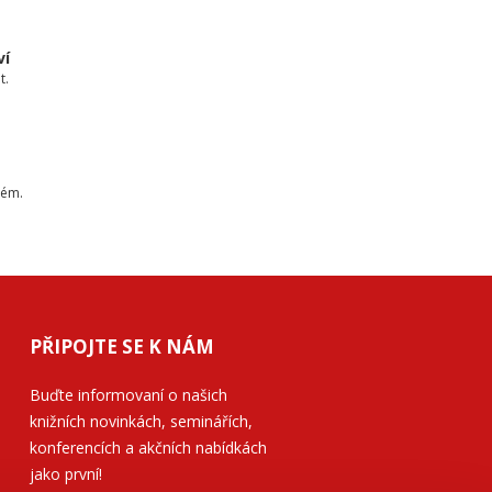
ví
t.
tém.
PŘIPOJTE SE K NÁM
Buďte informovaní o našich
knižních novinkách, seminářích,
konferencích a akčních nabídkách
jako první!