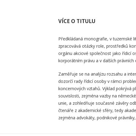
VÍCE O TITULU
Předkládaná monografie, v tuzemské lit
zpracovává otázky role, prostředků kon
orgánu akciové společnost jako řídicí o
korporátním právu a v dalších právních
Zaměřuje se na analýzu rozsahu a inte
dozorčí rady řídicí osoby v rámci probl
koncernových vztahů. Výklad pokrývá pl
souvislosti, zejména vazby na německé
unie, a zohledňuje současné závěry odbor
čtenáře z akademické sféry, tedy akadem
zejména advokáty, podnikové právníky, 