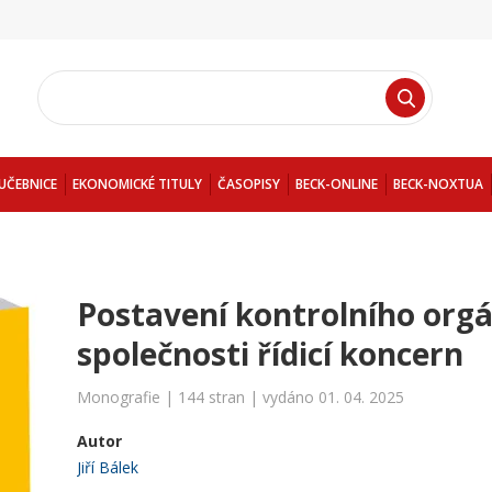
UČEBNICE
EKONOMICKÉ TITULY
ČASOPISY
BECK-ONLINE
BECK-NOXTUA
Postavení kontrolního org
společnosti řídicí koncern
Monografie | 144 stran | vydáno 01. 04. 2025
Autor
Jiří Bálek