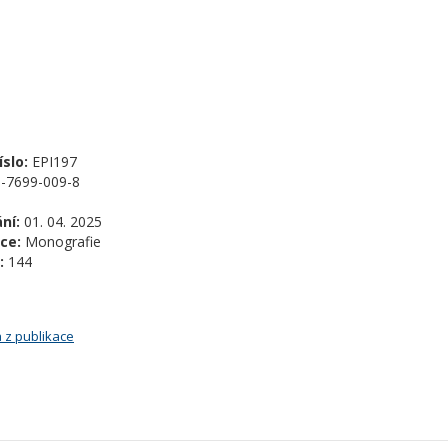
slo:
EPI197
-7699-009-8
ní:
01. 04. 2025
ce:
Monografie
:
144
 z publikace