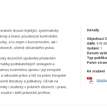
Detaily
eratuře dosud chybějící, systematicky
troly a hranic působnosti kontrolního
Objednací čí
soby, a to nejen v koncernovém, ale i
ISBN:
978-80
 oborech, včetně občanského práva.
Vydání:
1
Datum vydá
Typ publika
nzity dozorčích oprávnění především
Počet stran
ematiky podnikatelských seskupení a
atnou tuzemskou úpravu i její evropské
Ke stažení
 a rakouské právo a též na právo Evropské
Ukázka
né literatury a judikatury. Cílí tak na
iky i studenty v právních oborech, i praxe,
soudce i další právnické profese.