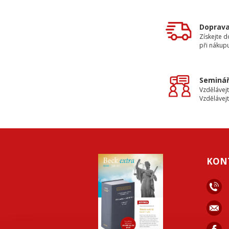
Doprav
Získejte 
při nákup
Seminář
Vzdělávejt
Vzdělávejt
KON