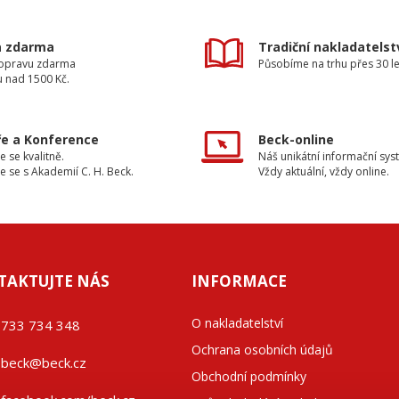
a zdarma
Tradiční nakladatelst
dopravu zdarma
Působíme na trhu přes 30 le
u nad 1500 Kč.
e a Konference
Beck-online
e se kvalitně.
Náš unikátní informační sys
e se s Akademií C. H. Beck.
Vždy aktuální, vždy online.
TAKTUJTE NÁS
INFORMACE
O nakladatelství
733 734 348
Ochrana osobních údajů
beck@beck.cz
Obchodní podmínky