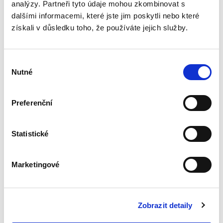
analýzy. Partneři tyto údaje mohou zkombinovat s
Výklad
dalšími informacemi, které jste jim poskytli nebo které
mezinárodních
získali v důsledku toho, že používáte jejich služby.
smluv
Výběr
Nutné
souhlasu
Alexander J. Bělohlávek
Preferenční
690,00 Kč
Statistické
Nová monografie se věnuje v české literatuře
dosud opomíjenému výkladu mezinárodních
smluv. Kompaktní a přece čtivý výklad zevrubně
Marketingové
rozebírá všechny možné aspekty výkladu
mezinárodních smluv;...
Zobrazit detaily
Evropské