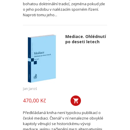
bohatou doktrinální tradicí, zejména pokud jde
o jeho podobu v nalézacím sporném řízení.
Naproti tomu jeho...
Mediace. Ohlédnutí
po deseti letech
Jan Jaroš
470,00 Kč
Předkládaná kniha není typickou publikací o
české mediaci. Čtenář v ní nenalezne obvyklé
kapitoly věnující se historickému vývoji
mediace, jejímu začlenění mezi alternativními