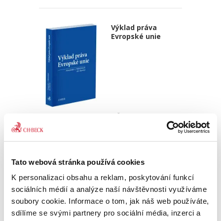
Výklad práva
Evropské unie
Alexander J. Bělohlávek
,
Jan Šamlot
890,00 Kč
Právo Evropské unie v dnešní době významně
Tato webová stránka používá cookies
ovlivňuje bezmála všechna odvětví českého
právního řádu. Základem pro správný výklad
K personalizaci obsahu a reklam, poskytování funkcí
práva EU a porozumění korelaci mezi českým
sociálních médií a analýze naší návštěvnosti využíváme
právním řádem a právem EU...
soubory cookie. Informace o tom, jak náš web používáte,
sdílíme se svými partnery pro sociální média, inzerci a