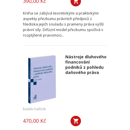
390,00 Kč
Kniha se zabývá teoretickými a praktickými
aspekty přezkumu právních předpisů z
hlediska jejich souladu s prameny práva vyšší
právní síly. Difúzní model přezkumu spočívá v
rozptýlené pravomoci...
Nástroje dluhového
financování
podniků z pohledu
daňového práva
Radek Halíček
470,00 Kč