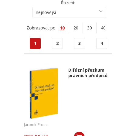
Řazení:
nejnovější
Zobrazovat po
10
20
30
40
1
2
3
4
Difúzní přezkum
právních předpisů
Jaromír Fronc