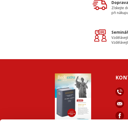
Doprav
Získejte 
při nákup
Seminář
Vzdělávejt
Vzdělávejt
KON