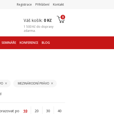
Registrace
Přihlášení
Kontakt
0
Váš košík:
0 Kč
1 500 Kč
do
dopravy
zdarma
.
SEMINÁŘE
KONFERENCE
BLOG
VO
MEZINÁRODNÍ PRÁVO
ry
brazovat po
10
20
30
40