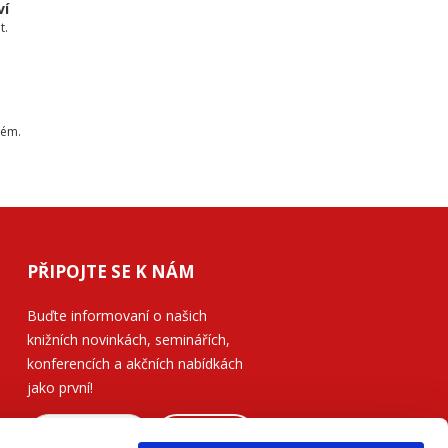
ví
t.
tém.
PŘIPOJTE SE K NÁM
Buďte informovaní o našich
knižních novinkách, seminářích,
konferencích a akčních nabídkách
jako první!
ODESLAT