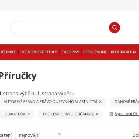
UČEBNICE
EKONOMICKÉ TITULY
ČASOPISY
BECK-ONLINE
BECK-NOXTUA
Příručky
4. strana výběru
1. strana výběru
AUTORSKÉ PRÁVO A PRÁVO DUŠEVNÍHO VLASTNICTVÍ
DAŇOVÉ PRÁ
Vynulovat filt
JUDIKATURA
PROCESNÍ PRÁVO OBČANSKÉ
Řazení:
nejnovější
Zo