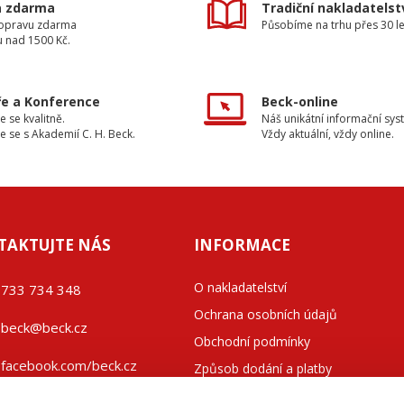
a zdarma
Tradiční nakladatelst
dopravu zdarma
Působíme na trhu přes 30 le
u nad 1500 Kč.
e a Konference
Beck-online
e se kvalitně.
Náš unikátní informační sys
e se s Akademií C. H. Beck.
Vždy aktuální, vždy online.
TAKTUJTE NÁS
INFORMACE
O nakladatelství
733 734 348
Ochrana osobních údajů
beck@beck.cz
Obchodní podmínky
facebook.com/beck.cz
Způsob dodání a platby
Kontakty