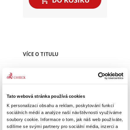
VÍCE O TITULU
Sbírka obsahuje v chronologickém pořadí
všechny přijaté nálezy a vybraná usnesení
Ústavního soudu. Pro odbornou, ale i
laickou veřejnost je publikace
nepostradatelnou pomůckou k interpretaci
Tato webová stránka používá cookies
a aplikaci právních norem. Zdrojem poučení
K personalizaci obsahu a reklam, poskytování funkcí
jsou nejen odůvodnění výroků nálezů a
sociálních médií a analýze naší návštěvnosti využíváme
usnesení, ale i tzv. dissenty ? odlišná
stanoviska soudců, kteří nesouhlasí s
soubory cookie. Informace o tom, jak náš web používáte,
většinovým názorem Ústavního soudu.
sdílíme se svými partnery pro sociální média, inzerci a