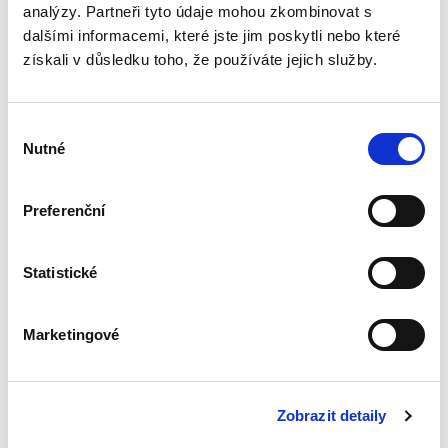
Publikace je přehledně a systematicky
analýzy. Partneři tyto údaje mohou zkombinovat s
zpracována, přičemž každý nález je
dalšími informacemi, které jste jim poskytli nebo které
opatřen výstižným názvem a právní větou,
získali v důsledku toho, že používáte jejich služby.
která umožňuje rychlou a věcnou orientaci.
V každém díle také naleznete seznam
právních předpisů použitých v textu. Díky
Výběr
Sbírce nálezů a usnesení získáte aktuální
Nutné
přehled rozhodovací praxe Ústavního
souhlasu
soudu.
Preferenční
Detaily
Statistické
Objednací číslo:
EJ21
Vydání:
1.
Typ publikace:
Příručky
Marketingové
Zobrazit detaily