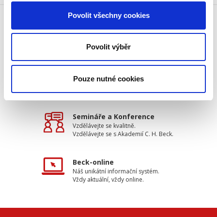
Povolit všechny cookies
Doprava zdarma
Získejte dopravu zdarma
Povolit výběr
při nákupu nad 1500 Kč.
Pouze nutné cookies
Tradiční nakladatelství
Působíme na trhu přes 30 let.
Semináře a Konference
Vzdělávejte se kvalitně.
Vzdělávejte se s Akademií C. H. Beck.
Beck-online
Náš unikátní informační systém.
Vždy aktuální, vždy online.