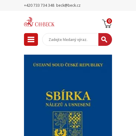
+420 733 734 348
beck@beck.cz
0