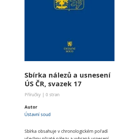
Sbírka nálezů a usnesení
ÚS ČR, svazek 17
Příručky | 0 stran
Autor
Ústavní soud
Sbírka obsahuje v chronologickém pořadí
všechny přijaté nálezy a vybraná usnesení