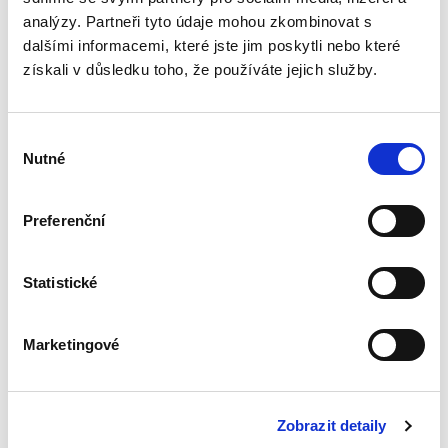
Publikace je přehledně a systematicky
analýzy. Partneři tyto údaje mohou zkombinovat s
zpracována, přičemž každý nález je
dalšími informacemi, které jste jim poskytli nebo které
opatřen výstižným názvem a právní větou,
která umožňuje rychlou a věcnou orientaci.
získali v důsledku toho, že používáte jejich služby.
V každém díle také naleznete seznam
právních předpisů použitých v textu. Díky
Sbírce nálezů a usnesení získáte aktuální
Výběr
přehled rozhodovací praxe Ústavního
Nutné
souhlasu
soudu.
Preferenční
Detaily
Statistické
Objednací číslo:
EJ69
ISBN:
80-7179-722-7
Vydání:
1.
Marketingové
Typ publikace:
Příručky
Zobrazit detaily