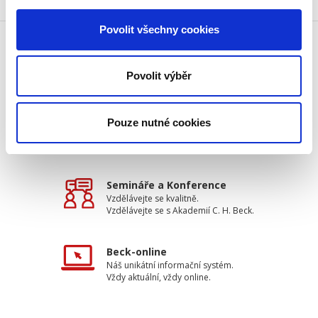
Povolit všechny cookies
Doprava zdarma
Povolit výběr
Získejte dopravu zdarma
při nákupu nad 1500 Kč.
Pouze nutné cookies
Tradiční nakladatelství
Působíme na trhu přes 30 let.
Semináře a Konference
Vzdělávejte se kvalitně.
Vzdělávejte se s Akademií C. H. Beck.
Beck-online
Náš unikátní informační systém.
Vždy aktuální, vždy online.