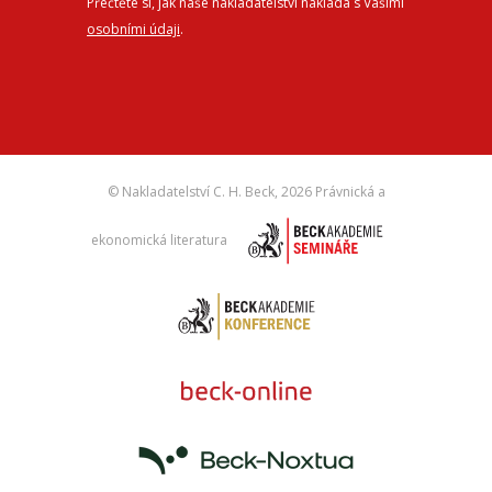
Přečtěte si, jak naše nakladatelství nakládá s Vašimi
osobními údaji
.
© Nakladatelství C. H. Beck,
2026 Právnická a
ekonomická literatura