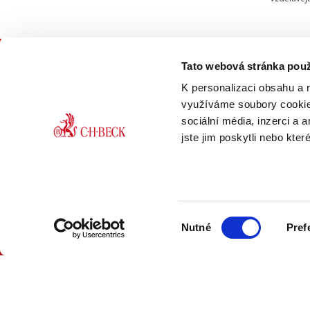
Tato webová stránka použ
KON
K personalizaci obsahu a 
využíváme soubory cookie.
sociální média, inzerci a 
jste jim poskytli nebo kter
ONLINE
PDF
Výběr
VERZE
VERZE
Nutné
Pref
souhlasu