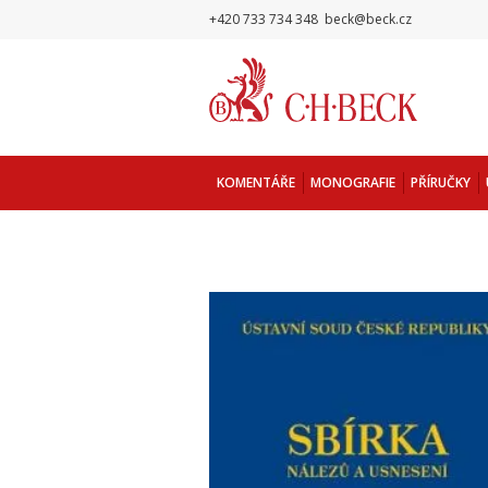
+420 733 734 348
beck@beck.cz
KOMENTÁŘE
MONOGRAFIE
PŘÍRUČKY