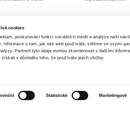
ívá cookies
TAKTUJTE NÁS
INFORMACE
reklam, poskytování funkcí sociálních médií a analýze naší návš
 Informace o tom, jak náš web používáte, sdílíme se svými par
O nakladatelství
733 734 348
analýzy. Partneři tyto údaje mohou zkombinovat s dalšími inform
Ochrana osobních údajů
é získali v důsledku toho, že používáte jejich služby.
beck@beck.cz
Obchodní podmínky
facebook.com/beck.cz
Způsob dodání a platby
Kontakty
erenční
Statistické
Marketingové