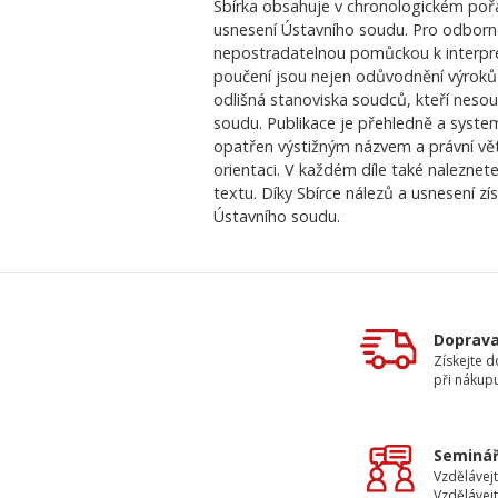
Sbírka obsahuje v chronologickém pořa
usnesení Ústavního soudu. Pro odbornou
nepostradatelnou pomůckou k interpre
poučení jsou nejen odůvodnění výroků n
odlišná stanoviska soudců, kteří neso
soudu. Publikace je přehledně a syste
opatřen výstižným názvem a právní vě
orientaci. V každém díle také nalezne
textu. Díky Sbírce nálezů a usnesení z
Ústavního soudu.
Doprav
Získejte 
při nákup
Seminář
Vzdělávejt
Vzdělávejt