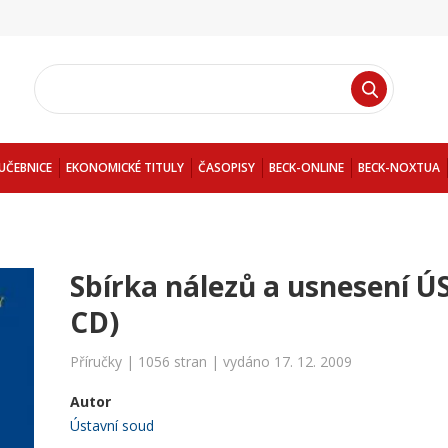
UČEBNICE
EKONOMICKÉ TITULY
ČASOPISY
BECK-ONLINE
BECK-NOXTUA
Sbírka nálezů a usnesení ÚS
CD)
Příručky | 1056 stran | vydáno 17. 12. 2009
Autor
Ústavní soud