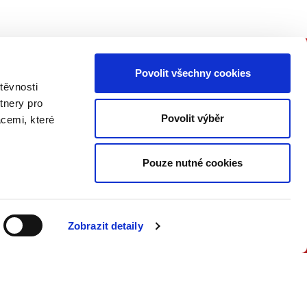
Povolit všechny cookies
PŘIPOJTE SE K NÁM
těvnosti
tnery pro
Buďte informovaní o našich
Povolit výběr
acemi, které
knižních novinkách, seminářích,
konferencích a akčních nabídkách
jako první!
Pouze nutné cookies
ODESLAT
Zobrazit detaily
Přečtěte si, jak naše nakladatelství
nakládá s Vašimi
osobními údaji
.