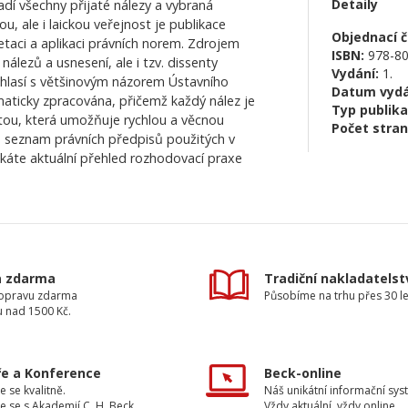
Detaily
dí všechny přijaté nálezy a vybraná
, ale i laickou veřejnost je publikace
Objednací čí
taci a aplikaci právních norem. Zdrojem
ISBN:
978-80
álezů a usnesení, ale i tzv. dissenty
Vydání:
1.
uhlasí s většinovým názorem Ústavního
Datum vydá
maticky zpracována, přičemž každý nález je
Typ publika
tou, která umožňuje rychlou a věcnou
Počet stran
te seznam právních předpisů použitých v
ískáte aktuální přehled rozhodovací praxe
a zdarma
Tradiční nakladatelst
dopravu zdarma
Působíme na trhu přes 30 le
u nad 1500 Kč.
e a Konference
Beck-online
e se kvalitně.
Náš unikátní informační sys
e se s Akademií C. H. Beck.
Vždy aktuální, vždy online.