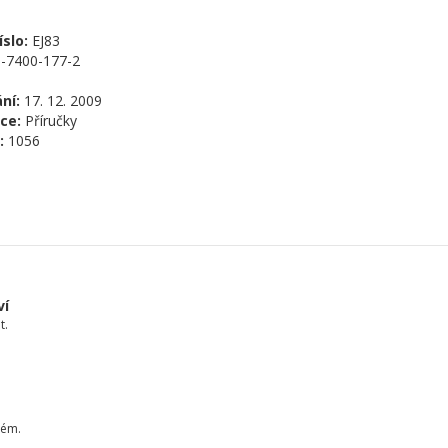
slo:
EJ83
-7400-177-2
ní:
17. 12. 2009
ce:
Příručky
:
1056
ví
t.
tém.