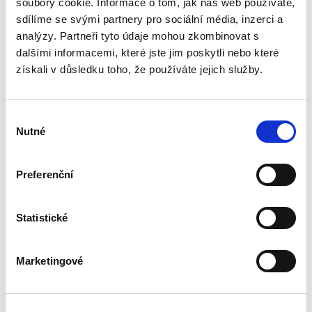
soubory cookie. Informace o tom, jak náš web používáte,
většinovým názorem Ústavního soudu.
Publikace je přehledně a systematicky
sdílíme se svými partnery pro sociální média, inzerci a
zpracována, přičemž každý nález je
analýzy. Partneři tyto údaje mohou zkombinovat s
opatřen výstižným názvem a právní větou,
dalšími informacemi, které jste jim poskytli nebo které
která umožňuje rychlou a věcnou orientaci.
získali v důsledku toho, že používáte jejich služby.
V každém díle také naleznete seznam
právních předpisů použitých v textu. Díky
Sbírce nálezů a usnesení získáte aktuální
Výběr
přehled rozhodovací praxe Ústavního
Nutné
souhlasu
soudu.
Preferenční
Detaily
Objednací číslo:
EJ86
Statistické
ISBN:
978-80-7400-325-7
Vydání:
1.
Datum vydání:
20. 08. 2010
Marketingové
Typ publikace:
Příručky
Počet stran:
896