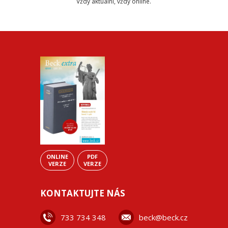
Vždy aktuální, vždy online.
ONLINE
PDF
VERZE
VERZE
KONTAKTUJTE NÁS
733 734 348
beck@beck.cz