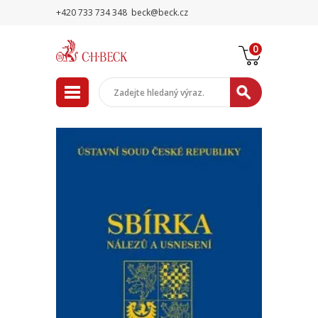
+420 733 734 348
beck@beck.cz
0