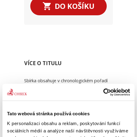
DO KOŠÍKU
VÍCE O TITULU
Sbírka obsahuje v chronologickém pořadí
všechny přijaté nálezy a vybraná usnesení
Ústavního soudu. Pro odbornou, ale i
laickou veřejnost je publikace
nepostradatelnou pomůckou k interpretaci
a aplikaci právních norem. Zdrojem poučení
Tato webová stránka používá cookies
jsou nejen odůvodnění výroků nálezů a
K personalizaci obsahu a reklam, poskytování funkcí
usnesení, ale i tzv. dissenty odlišná
sociálních médií a analýze naší návštěvnosti využíváme
stanoviska soudců, kteří nesouhlasí s