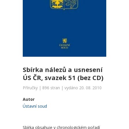
Sbírka nálezů a usnesení
ÚS ČR, svazek 51 (bez CD)
Příručky | 896 stran | vydáno 20. 08. 2010
Autor
Ústavní soud
Sbírka obsahuje v chronologickém pořadí