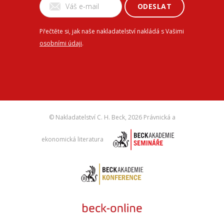
ODESLAT
Přečtěte si, jak naše nakladatelství nakládá s Vašimi
osobními údaji
.
© Nakladatelství C. H. Beck,
2026 Právnická a
ekonomická literatura