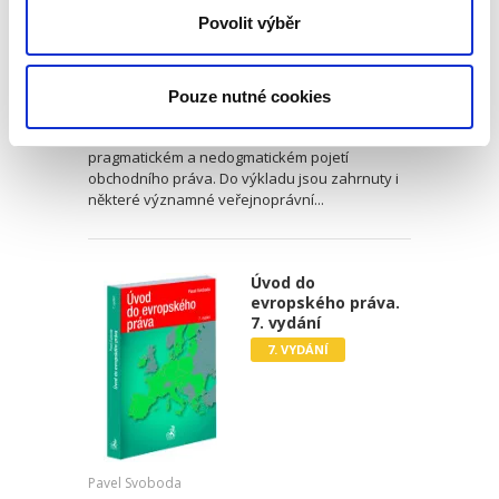
Josef Bejček
,
Josef Kotásek
Povolit výběr
,
Dana Ondrejová
,
a kol.
990,00 Kč
Pouze nutné cookies
Druhé vydání učebnice „Obchodní právo.
Obecná část. Soutěžní právo“ pokračuje v
pragmatickém a nedogmatickém pojetí
obchodního práva. Do výkladu jsou zahrnuty i
některé významné veřejnoprávní...
Úvod do
evropského práva.
7. vydání
7. VYDÁNÍ
Pavel Svoboda