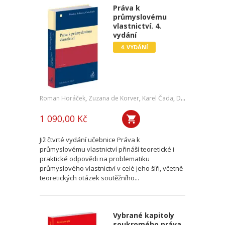
Práva k
průmyslovému
vlastnictví. 4.
vydání
4. VYDÁNÍ
Roman Horáček
,
Zuzana de Korver
,
Karel Čada
,
Daniel Patěk
1 090,00 Kč
Již čtvrté vydání učebnice Práva k
průmyslovému vlastnictví přináší teoretické i
praktické odpovědi na problematiku
průmyslového vlastnictví v celé jeho šíři, včetně
teoretických otázek soutěžního...
Vybrané kapitoly
soukromého práva