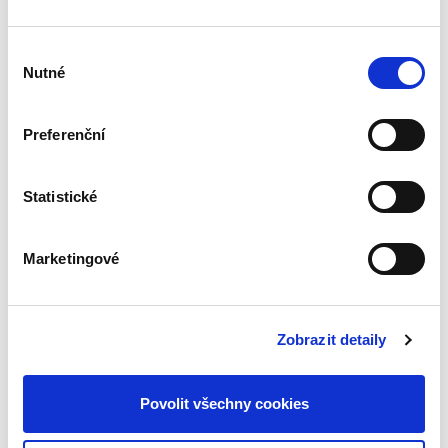
Výběr
Pavel Šturma
Nutné
souhlasu
490,00 Kč
Preferenční
Roky, které uplynuly od 1. vydání této práce,
přinesly řadu změn v mezinárodní a evropské
ochraně lidských práv. Byly přijaty některé nové
instrumenty rozvíjející materiální právo, tj.
Statistické
chráněná...
Marketingové
Obchodní právo.
Obecná část.
Soutěžní právo. 2.
Zobrazit detaily
vydání
2. VYDÁNÍ
Povolit všechny cookies