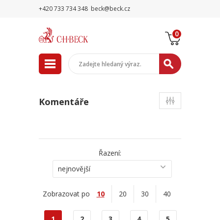
+420 733 734 348
beck@beck.cz
0
Komentáře
Řazení:
nejnovější
Zobrazovat po
10
20
30
40
1
2
3
4
5