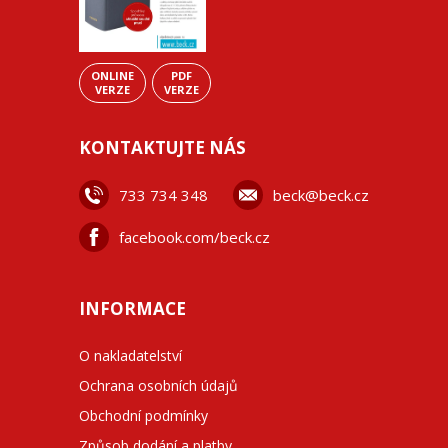
ONLINE
PDF
VERZE
VERZE
KONTAKTUJTE NÁS
733 734 348
beck@beck.cz
facebook.com/beck.cz
INFORMACE
O nakladatelství
Ochrana osobních údajů
Obchodní podmínky
Způsob dodání a platby