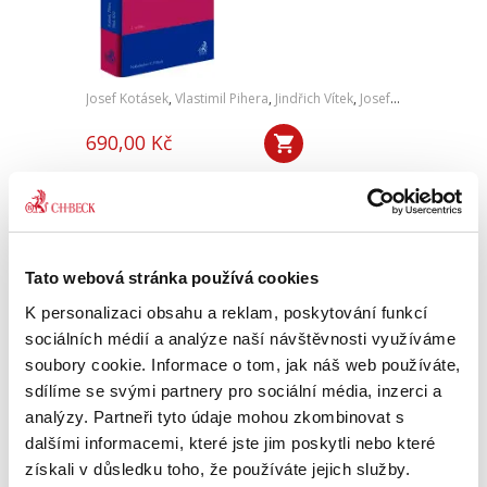
Josef Kotásek
,
Vlastimil Pihera
,
Jindřich Vítek
,
Josef Kříž
690,00 Kč
Učebnice práva cenných papírů ve svém
druhém vydání přináší aktualizovaný a
podrobný obecný výklad k základním
doktrinálním otázkám cenných papírů a jejich
právní regulaci. Na úvodní obecnější...
Tato webová stránka používá cookies
K personalizaci obsahu a reklam, poskytování funkcí
sociálních médií a analýze naší návštěvnosti využíváme
Mezinárodní a
soubory cookie. Informace o tom, jak náš web používáte,
evropské kontrolní
mechanismy v
sdílíme se svými partnery pro sociální média, inzerci a
oblasti lidských
analýzy. Partneři tyto údaje mohou zkombinovat s
práv. 4. vydání
dalšími informacemi, které jste jim poskytli nebo které
získali v důsledku toho, že používáte jejich služby.