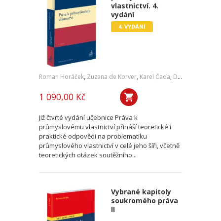
vlastnictví. 4.
vydání
4. VYDÁNÍ
Roman Horáček
,
Zuzana de Korver
,
Karel Čada
,
Daniel Patěk
1 090,00 Kč
Již čtvrté vydání učebnice Práva k
průmyslovému vlastnictví přináší teoretické i
praktické odpovědi na problematiku
průmyslového vlastnictví v celé jeho šíři, včetně
teoretických otázek soutěžního...
Vybrané kapitoly
soukromého práva
II