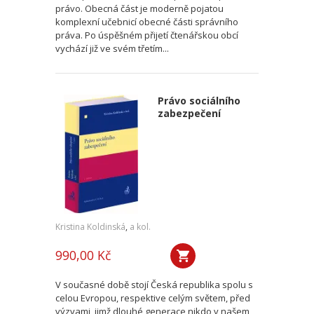
právo. Obecná část je moderně pojatou
komplexní učebnicí obecné části správního
práva. Po úspěšném přijetí čtenářskou obcí
vychází již ve svém třetím...
Právo sociálního
zabezpečení
Kristina Koldinská
,
a kol.
990,00 Kč
V současné době stojí Česká republika spolu s
celou Evropou, respektive celým světem, před
výzvami, jimž dlouhé generace nikdo v našem