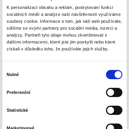
Josef Bejček
,
Josef Kotásek
,
Dana Ondrejová
,
a kol.
K personalizaci obsahu a reklam, poskytování funkcí
sociálních médií a analýze naší návštěvnosti využíváme
990,00 Kč
soubory cookie. Informace o tom, jak náš web používáte,
sdílíme se svými partnery pro sociální média, inzerci a
Druhé vydání učebnice „Obchodní právo.
Obecná část. Soutěžní právo“ pokračuje v
analýzy. Partneři tyto údaje mohou zkombinovat s
pragmatickém a nedogmatickém pojetí
dalšími informacemi, které jste jim poskytli nebo které
obchodního práva. Do výkladu jsou zahrnuty i
získali v důsledku toho, že používáte jejich služby.
některé významné veřejnoprávní...
Výběr
Úvod do
Nutné
souhlasu
evropského práva.
7. vydání
7. VYDÁNÍ
Preferenční
Statistické
Pavel Svoboda
Marketingové