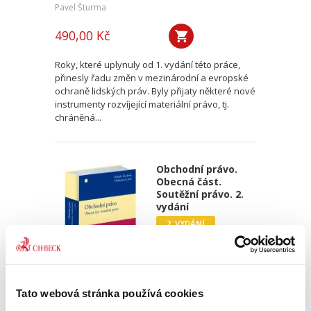
Pavel Šturma
490,00 Kč
Roky, které uplynuly od 1. vydání této práce,
přinesly řadu změn v mezinárodní a evropské
ochraně lidských práv. Byly přijaty některé nové
instrumenty rozvíjející materiální právo, tj.
chráněná...
Obchodní právo.
Obecná část.
Soutěžní právo. 2.
vydání
2. VYDÁNÍ
Tato webová stránka používá cookies
Josef Bejček
,
Josef Kotásek
,
Dana Ondrejová
,
a kol.