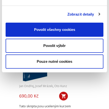
Tato publikace má čtenáři posloužit jako první
elementární souhrnná informace o právu
Zobrazit detaily
Evropské unie. Jejím cílem je na relativně malém
prostoru nastínit základní prvky a principy
fungování tohoto...
Povolit všechny cookies
Základy
Povolit výběr
mezinárodního
práva veřejného. 2.
vydání
Pouze nutné cookies
2. VYDÁNÍ
Jan Ondřej
,
Josef Mrázek
,
Oto Kunz
690,00 Kč
Tato skripta jsou uceleným kurzem