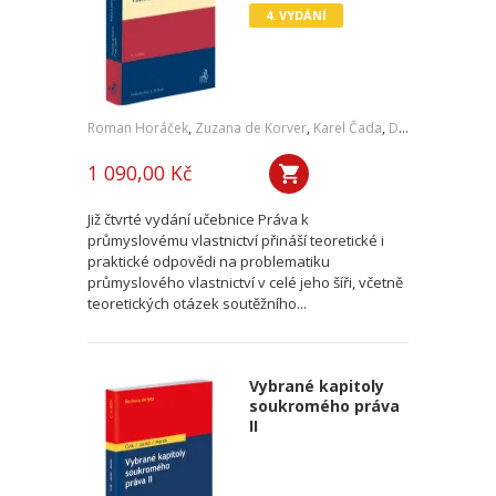
4. VYDÁNÍ
Roman Horáček
,
Zuzana de Korver
,
Karel Čada
,
Daniel Patěk
1 090,00 Kč
Již čtvrté vydání učebnice Práva k
průmyslovému vlastnictví přináší teoretické i
praktické odpovědi na problematiku
průmyslového vlastnictví v celé jeho šíři, včetně
teoretických otázek soutěžního...
Vybrané kapitoly
soukromého práva
II