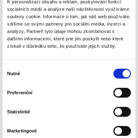
K personalizaci obsahu a reklam, poskytování funkcí
990,00 Kč
sociálních médií a analýze naší návštěvnosti využíváme
soubory cookie. Informace o tom, jak náš web používáte,
Druhé vydání učebnice „Obchodní právo.
Obecná část. Soutěžní právo“ pokračuje v
sdílíme se svými partnery pro sociální média, inzerci a
pragmatickém a nedogmatickém pojetí
analýzy. Partneři tyto údaje mohou zkombinovat s
obchodního práva. Do výkladu jsou zahrnuty i
dalšími informacemi, které jste jim poskytli nebo které
některé významné veřejnoprávní...
získali v důsledku toho, že používáte jejich služby.
Úvod do
Výběr
evropského práva.
Nutné
souhlasu
7. vydání
7. VYDÁNÍ
Preferenční
Statistické
Pavel Svoboda
Marketingové
850,00 Kč