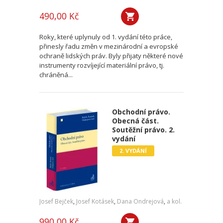
490,00 Kč
Roky, které uplynuly od 1. vydání této práce,
přinesly řadu změn v mezinárodní a evropské
ochraně lidských práv. Byly přijaty některé nové
instrumenty rozvíjející materiální právo, tj.
chráněná...
Obchodní právo.
Obecná část.
Soutěžní právo. 2.
vydání
2. VYDÁNÍ
Josef Bejček
,
Josef Kotásek
,
Dana Ondrejová
,
a kol.
990,00 Kč