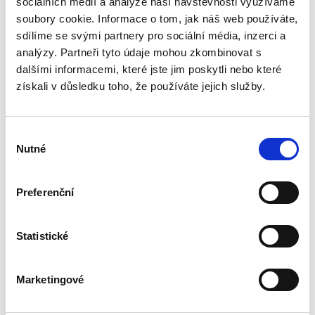
sociálních médií a analýze naší návštěvnosti využíváme
Tato publikace má čtenáři posloužit jako první
elementární souhrnná informace o právu
soubory cookie. Informace o tom, jak náš web používáte,
Evropské unie. Jejím cílem je na relativně malém
sdílíme se svými partnery pro sociální média, inzerci a
prostoru nastínit základní prvky a principy
analýzy. Partneři tyto údaje mohou zkombinovat s
fungování tohoto...
dalšími informacemi, které jste jim poskytli nebo které
získali v důsledku toho, že používáte jejich služby.
Základy
mezinárodního
práva veřejného. 2.
Výběr
vydání
Nutné
souhlasu
2. VYDÁNÍ
Preferenční
Jan Ondřej
,
Josef Mrázek
,
Oto Kunz
Statistické
690,00 Kč
Marketingové
Tato skripta jsou uceleným kurzem
mezinárodního práva veřejného, jak je