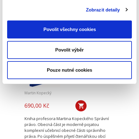
vyučováno na právnických fakultách v České
republice. Druhé vydání této učební pomůcky
Zobrazit detaily
reaguje na vývoj v oblasti...
Povolit všechny cookies
Správní právo.
Obecná část. 3.
vydání
Povolit výběr
3. VYDÁNÍ
Pouze nutné cookies
Martin Kopecký
690,00 Kč
Kniha profesora Martina Kopeckého Správní
právo. Obecná část je moderně pojatou
komplexní učebnicí obecné části správního
práva. Po úspěšném přijetí čtenářskou obcí