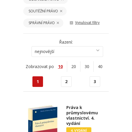
SOUTĚŽNÍ PRÁVO
Vynulovat filtry
SPRÁVNÍ PRÁVO
Řazení:
nejnovější
Zobrazovat po
10
20
30
40
1
2
3
Práva k
průmyslovému
vlastnictví. 4.
vydání
4. VYDÁNÍ