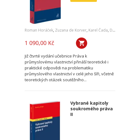
Roman Horáček
,
Zuzana de Korver
,
Karel Čada
,
Daniel Patěk
1 090,00 Kč
Již čtvrté vydání učebnice Práva k
průmyslovému vlastnictví přináší teoretické i
praktické odpovědi na problematiku
průmyslového vlastnictví v celé jeho šíři, včetně
teoretických otázek soutěžního...
Vybrané kapitoly
soukromého práva
II