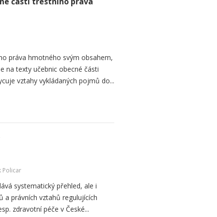
é části trestního práva
ního práva hmotného svým obsahem,
e na texty učebnic obecné části
cuje vztahy vykládaných pojmů do...
 Policar
vá systematický přehled, ale i
tů a právních vztahů regulujících
sp. zdravotní péče v České...