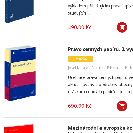
výkladem přibližujícím právní úpr
studujícím...
490,00 Kč
Právo cenných papírů. 2. vy
2. VYDÁNÍ
Josef Kotásek
,
Vlastimil Pihera
,
Jindřich
Učebnice práva cenných papírů v
aktualizovaný a podrobný obecný 
otázkám cenných papírů a jejich pr
690,00 Kč
Mezinárodní a evropské ko