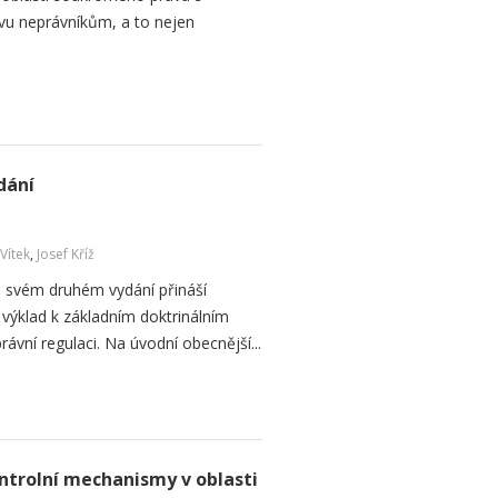
avu neprávníkům, a to nejen
dání
 Vítek
,
Josef Kříž
e svém druhém vydání přináší
výklad k základním doktrinálním
ávní regulaci. Na úvodní obecnější...
ntrolní mechanismy v oblasti