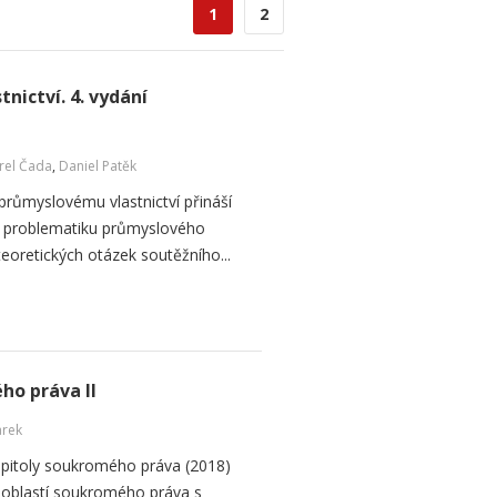
1
2
nictví. 4. vydání
rel Čada
,
Daniel Patěk
 průmyslovému vlastnictví přináší
na problematiku průmyslového
ě teoretických otázek soutěžního...
ho práva II
arek
apitoly soukromého práva (2018)
 oblastí soukromého práva s