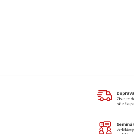
Doprav
Získejte 
při nákup
Seminář
Vzdělávejt