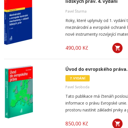
lidských práv. 4. vydání
Pavel Šturma
Roky, které uplynuly od 1. vydání 
mezinárodní a evropské ochraně li
nové instrumenty rozvíjející materi
490,00 Kč
Úvod do evropského práva. 
7. VYDÁNÍ
Pavel Svoboda
Tato publikace má čtenáři poslou
informace o právu Evropské unie. 
prostoru nastínit základní prvky a 
850,00 Kč