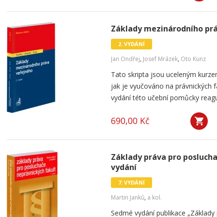
Základy mezinárodního práv
2. VYDÁNÍ
Jan Ondřej
,
Josef Mrázek
,
Oto Kunz
Tato skripta jsou uceleným kurz
jak je vyučováno na právnických f
vydání této učební pomůcky reaguje
690,00 Kč
Základy práva pro poslucha
vydání
7. VYDÁNÍ
Martin Janků
,
a kol.
Sedmé vydání publikace „Základy