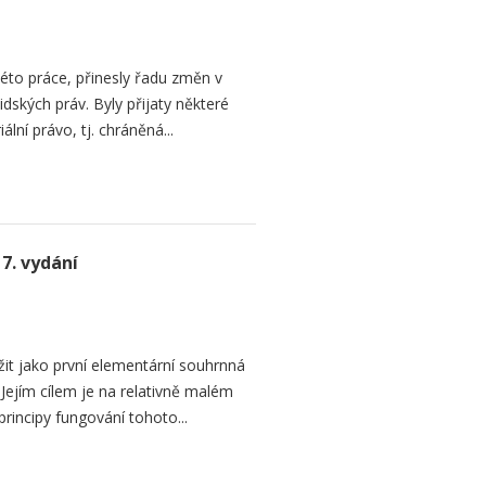
této práce, přinesly řadu změn v
dských práv. Byly přijaty některé
ální právo, tj. chráněná...
7. vydání
žit jako první elementární souhrnná
Jejím cílem je na relativně malém
principy fungování tohoto...