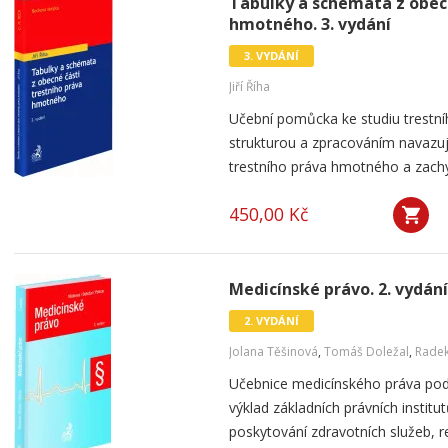
Tabulky a schémata z obecn
hmotného. 3. vydání
3. VYDÁNÍ
Jiří Říha
Učební pomůcka ke studiu trest
strukturou a zpracováním navazuj
trestního práva hmotného a zachy
450,00 Kč
Medicínské právo. 2. vydání
2. VYDÁNÍ
Jolana Těšinová
,
Tomáš Doležal
,
Radek
Učebnice medicínského práva podá
výklad základních právních institu
poskytování zdravotních služeb, re