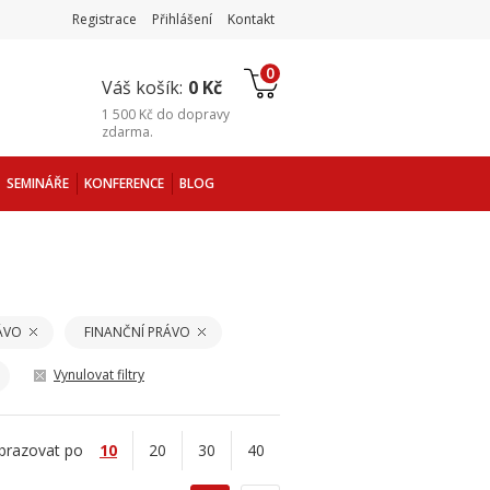
Registrace
Přihlášení
Kontakt
0
Váš košík:
0 Kč
1 500 Kč
do
dopravy
zdarma
.
SEMINÁŘE
KONFERENCE
BLOG
ÁVO
FINANČNÍ PRÁVO
Vynulovat filtry
brazovat po
10
20
30
40