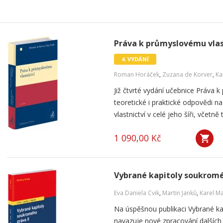
Práva k průmyslovému vlast
4. VYDÁNÍ
Roman Horáček
,
Zuzana de Korver
,
Ka
Již čtvrté vydání učebnice Práva k
teoretické i praktické odpovědi 
vlastnictví v celé jeho šíři, včetn
1 090,00 Kč
Vybrané kapitoly soukromé
Eva Daniela Cvik
,
Martin Janků
,
Karel M
Na úspěšnou publikaci Vybrané k
navazuje nové zpracování dalších