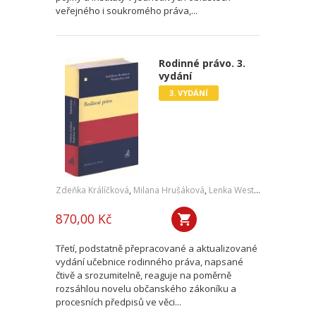
veřejného i soukromého práva,...
Rodinné právo. 3.
vydání
3. VYDÁNÍ
Zdeňka Králíčková
,
Milana Hrušáková
,
Lenka Westphalová
,
a kol.
870,00 Kč
Třetí, podstatně přepracované a aktualizované
vydání učebnice rodinného práva, napsané
čtivě a srozumitelně, reaguje na poměrně
rozsáhlou novelu občanského zákoníku a
procesních předpisů ve věci...