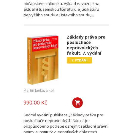
občanském zákoníku. Výklad navazuje na
aktuální tuzemskou literaturu a judikaturu
Nejvyššího soudu a Ústavního soudu,...
Základy práva pro
posluchače
neprávnických
fakult. 7. vydání
7. VYDÁNÍ
Martin Janků
,
a kol.
990,00 Kč
Sedmé vydání publikace „Základy práva pro
posluchače neprávnických fakult“ je
přizpůsobeno potřebě ozřejmit základní právní
pojmy a instituty v jednotlivých oblastech