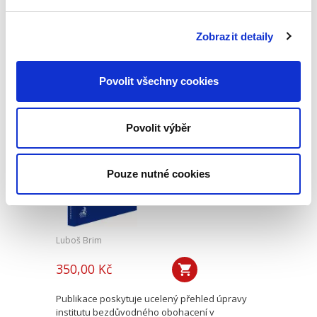
Kniha profesora Martina Kopeckého Správní
právo. Obecná část je moderně pojatou
komplexní učebnicí obecné části správního
Zobrazit detaily
práva. Po úspěšném přijetí čtenářskou obcí
vychází již ve svém třetím...
Povolit všechny cookies
Úvod do práva
bezdůvodného
Povolit výběr
obohacení
Pouze nutné cookies
Luboš Brim
350,00 Kč
Publikace poskytuje ucelený přehled úpravy
institutu bezdůvodného obohacení v