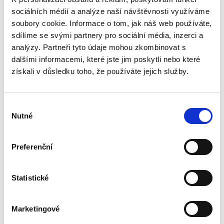
690,00 Kč
sociálních médií a analýze naší návštěvnosti využíváme
Tato skripta jsou uceleným kurzem
soubory cookie. Informace o tom, jak náš web používáte,
mezinárodního práva veřejného, jak je
sdílíme se svými partnery pro sociální média, inzerci a
vyučováno na právnických fakultách v České
analýzy. Partneři tyto údaje mohou zkombinovat s
republice. Druhé vydání této učební pomůcky
dalšími informacemi, které jste jim poskytli nebo které
reaguje na vývoj v oblasti...
získali v důsledku toho, že používáte jejich služby.
Správní právo.
Výběr
Obecná část. 3.
vydání
Nutné
souhlasu
3. VYDÁNÍ
Preferenční
Statistické
Martin Kopecký
690,00 Kč
Marketingové