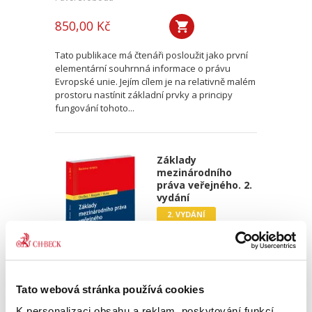
850,00 Kč
Tato publikace má čtenáři posloužit jako první
elementární souhrnná informace o právu
Evropské unie. Jejím cílem je na relativně malém
prostoru nastínit základní prvky a principy
fungování tohoto...
Základy
mezinárodního
práva veřejného. 2.
vydání
2. VYDÁNÍ
Jan Ondřej
,
Josef Mrázek
,
Oto Kunz
Tato webová stránka používá cookies
K personalizaci obsahu a reklam, poskytování funkcí