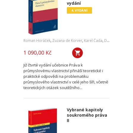
vydání
4. VYDÁNÍ
Roman Horáček
,
Zuzana de Korver
,
Karel Čada
,
Daniel Patěk
1 090,00 Kč
Již čtvrté vydání učebnice Práva k
průmyslovému vlastnictví přináší teoretické i
praktické odpovědi na problematiku
průmyslového vlastnictví v celé jeho šíři, včetně
teoretických otázek soutěžního...
Vybrané kapitoly
soukromého práva
II