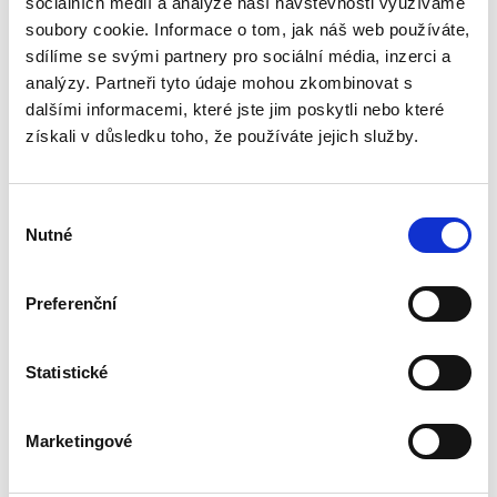
sociálních médií a analýze naší návštěvnosti využíváme
Druhé vydání učebnice „Obchodní právo.
Obecná část. Soutěžní právo“ pokračuje v
soubory cookie. Informace o tom, jak náš web používáte,
pragmatickém a nedogmatickém pojetí
sdílíme se svými partnery pro sociální média, inzerci a
obchodního práva. Do výkladu jsou zahrnuty i
analýzy. Partneři tyto údaje mohou zkombinovat s
některé významné veřejnoprávní...
dalšími informacemi, které jste jim poskytli nebo které
získali v důsledku toho, že používáte jejich služby.
Úvod do
evropského práva.
7. vydání
Výběr
Nutné
souhlasu
7. VYDÁNÍ
Preferenční
Pavel Svoboda
Statistické
850,00 Kč
Marketingové
Tato publikace má čtenáři posloužit jako první
elementární souhrnná informace o právu