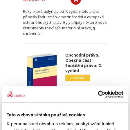
Roky, které uplynuly od 1. vydání této práce,
přinesly řadu změn v mezinárodní a evropské
ochraně lidských práv. Byly přijaty některé nové
instrumenty rozvíjející materiální právo, tj.
chráněná...
Obchodní právo.
Obecná část.
Soutěžní právo. 2.
vydání
2. VYDÁNÍ
Josef Bejček
,
Josef Kotásek
,
Dana Ondrejová
,
a kol.
Tato webová stránka používá cookies
990,00 Kč
K personalizaci obsahu a reklam, poskytování funkcí