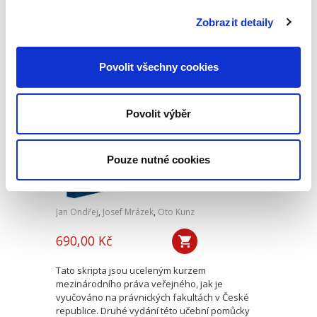
Evropské unie. Jejím cílem je na relativně malém
prostoru nastínit základní prvky a principy
Zobrazit detaily
fungování tohoto...
Povolit všechny cookies
Základy
mezinárodního
práva veřejného. 2.
Povolit výběr
vydání
2. VYDÁNÍ
Pouze nutné cookies
Jan Ondřej
,
Josef Mrázek
,
Oto Kunz
690,00 Kč
Tato skripta jsou uceleným kurzem
mezinárodního práva veřejného, jak je
vyučováno na právnických fakultách v České
republice. Druhé vydání této učební pomůcky