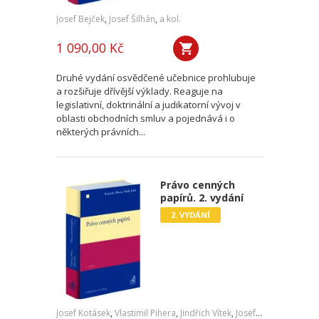
Josef Bejček
,
Josef Šilhán
,
a kol.
1 090,00 Kč
Druhé vydání osvědčené učebnice prohlubuje
a rozšiřuje dřívější výklady. Reaguje na
legislativní, doktrinální a judikatorní vývoj v
oblasti obchodních smluv a pojednává i o
některých právních...
Právo cenných
papírů. 2. vydání
2. VYDÁNÍ
Josef Kotásek
,
Vlastimil Pihera
,
Jindřich Vítek
,
Josef Kříž