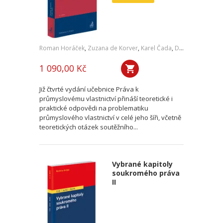
Roman Horáček
,
Zuzana de Korver
,
Karel Čada
,
Daniel Patěk
1 090,00 Kč
Již čtvrté vydání učebnice Práva k
průmyslovému vlastnictví přináší teoretické i
praktické odpovědi na problematiku
průmyslového vlastnictví v celé jeho šíři, včetně
teoretických otázek soutěžního...
Vybrané kapitoly
soukromého práva
II