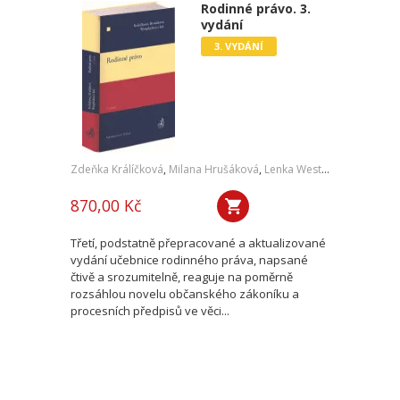
Rodinné právo. 3.
vydání
3. VYDÁNÍ
Zdeňka Králíčková
,
Milana Hrušáková
,
Lenka Westphalová
,
a kol.
870,00 Kč
Třetí, podstatně přepracované a aktualizované
vydání učebnice rodinného práva, napsané
čtivě a srozumitelně, reaguje na poměrně
rozsáhlou novelu občanského zákoníku a
procesních předpisů ve věci...