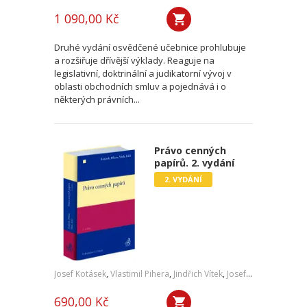
1 090,00 Kč
Druhé vydání osvědčené učebnice prohlubuje
a rozšiřuje dřívější výklady. Reaguje na
legislativní, doktrinální a judikatorní vývoj v
oblasti obchodních smluv a pojednává i o
některých právních...
Právo cenných
papírů. 2. vydání
2. VYDÁNÍ
Josef Kotásek
,
Vlastimil Pihera
,
Jindřich Vítek
,
Josef Kříž
690,00 Kč