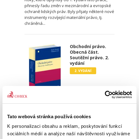
přinesly řadu změn v mezinárodní a evropské
ochraně lidských práv. Byly přijaty některé nové
instrumenty rozvíjející materiální právo, tj.
chráněná...
Obchodní právo.
Obecná část.
Soutěžní právo. 2.
vydání
2. VYDÁNÍ
Josef Bejček
,
Josef Kotásek
,
Dana Ondrejová
,
a kol.
990,00 Kč
Tato webová stránka používá cookies
K personalizaci obsahu a reklam, poskytování funkcí
Druhé vydání učebnice „Obchodní právo.
sociálních médií a analýze naší návštěvnosti využíváme
Obecná část. Soutěžní právo“ pokračuje v