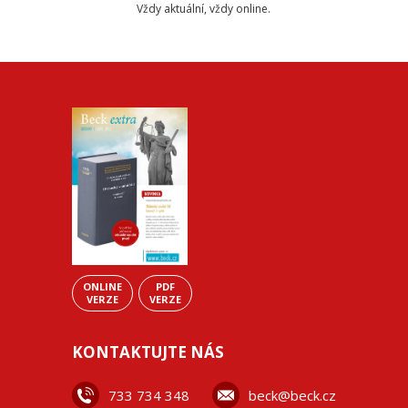
Vždy aktuální, vždy online.
ONLINE
PDF
VERZE
VERZE
KONTAKTUJTE NÁS
733 734 348
beck@beck.cz