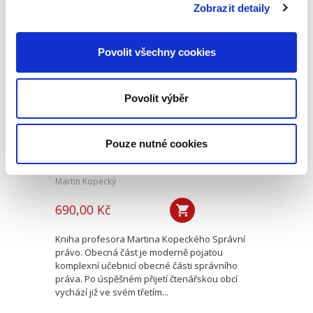
fungování tohoto...
Zobrazit detaily
Povolit všechny cookies
Správní právo.
Obecná část. 3.
vydání
Povolit výběr
3. VYDÁNÍ
Pouze nutné cookies
Martin Kopecký
690,00 Kč
Kniha profesora Martina Kopeckého Správní
právo. Obecná část je moderně pojatou
komplexní učebnicí obecné části správního
práva. Po úspěšném přijetí čtenářskou obcí
vychází již ve svém třetím...