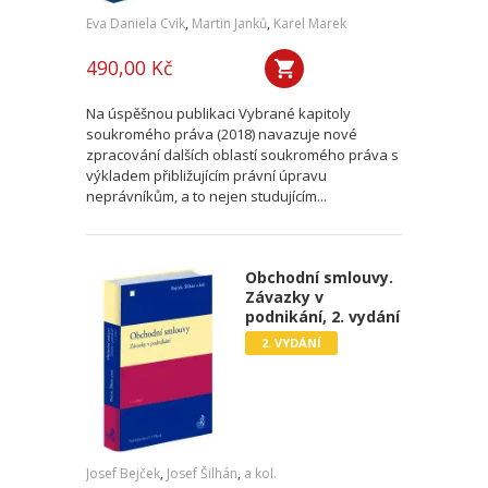
Eva Daniela Cvik
,
Martin Janků
,
Karel Marek
490,00 Kč
Na úspěšnou publikaci Vybrané kapitoly
soukromého práva (2018) navazuje nové
zpracování dalších oblastí soukromého práva s
výkladem přibližujícím právní úpravu
neprávníkům, a to nejen studujícím...
Obchodní smlouvy.
Závazky v
podnikání, 2. vydání
2. VYDÁNÍ
Josef Bejček
,
Josef Šilhán
,
a kol.