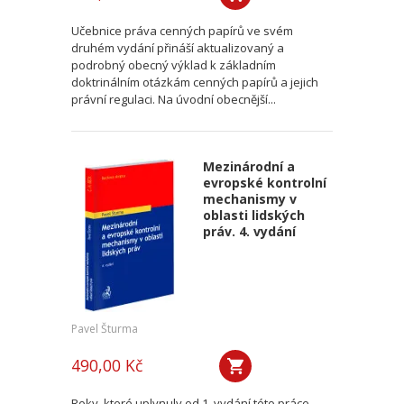
Učebnice práva cenných papírů ve svém
druhém vydání přináší aktualizovaný a
podrobný obecný výklad k základním
doktrinálním otázkám cenných papírů a jejich
právní regulaci. Na úvodní obecnější...
Mezinárodní a
evropské kontrolní
mechanismy v
oblasti lidských
práv. 4. vydání
Pavel Šturma
490,00 Kč
Roky, které uplynuly od 1. vydání této práce,