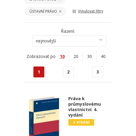
Vynulovat filtry
ÚSTAVNÍ PRÁVO
Řazení:
nejnovější
Zobrazovat po
10
20
30
40
1
2
3
Práva k
průmyslovému
vlastnictví. 4.
vydání
4. VYDÁNÍ