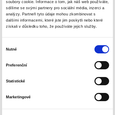
pragmatickém a nedogmatickém pojetí
soubory cookie. Informace o tom, jak náš web používáte,
obchodního práva. Do výkladu jsou zahrnuty i
sdílíme se svými partnery pro sociální média, inzerci a
některé významné veřejnoprávní...
analýzy. Partneři tyto údaje mohou zkombinovat s
dalšími informacemi, které jste jim poskytli nebo které
získali v důsledku toho, že používáte jejich služby.
Úvod do
evropského práva.
7. vydání
Výběr
7. VYDÁNÍ
Nutné
souhlasu
Preferenční
Pavel Svoboda
Statistické
850,00 Kč
Tato publikace má čtenáři posloužit jako první
Marketingové
elementární souhrnná informace o právu
Evropské unie. Jejím cílem je na relativně malém
prostoru nastínit základní prvky a principy