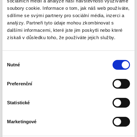
sociálních médií a analýze naší návštěvnosti využíváme
Tato skripta jsou uceleným kurzem
mezinárodního práva veřejného, jak je
soubory cookie. Informace o tom, jak náš web používáte,
vyučováno na právnických fakultách v České
sdílíme se svými partnery pro sociální média, inzerci a
republice. Druhé vydání této učební pomůcky
analýzy. Partneři tyto údaje mohou zkombinovat s
reaguje na vývoj v oblasti...
dalšími informacemi, které jste jim poskytli nebo které
získali v důsledku toho, že používáte jejich služby.
Správní právo.
Obecná část. 3.
vydání
Výběr
Nutné
souhlasu
3. VYDÁNÍ
Preferenční
Martin Kopecký
Statistické
690,00 Kč
Marketingové
Kniha profesora Martina Kopeckého Správní
právo. Obecná část je moderně pojatou