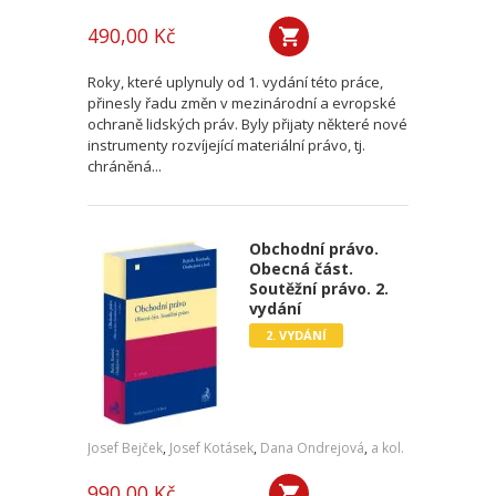
490,00 Kč
Roky, které uplynuly od 1. vydání této práce,
přinesly řadu změn v mezinárodní a evropské
ochraně lidských práv. Byly přijaty některé nové
instrumenty rozvíjející materiální právo, tj.
chráněná...
Obchodní právo.
Obecná část.
Soutěžní právo. 2.
vydání
2. VYDÁNÍ
Josef Bejček
,
Josef Kotásek
,
Dana Ondrejová
,
a kol.
990,00 Kč