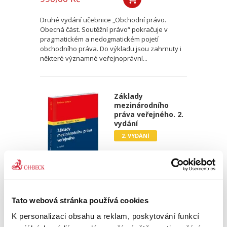
Druhé vydání učebnice „Obchodní právo.
Obecná část. Soutěžní právo“ pokračuje v
pragmatickém a nedogmatickém pojetí
obchodního práva. Do výkladu jsou zahrnuty i
některé významné veřejnoprávní...
Základy
mezinárodního
práva veřejného. 2.
vydání
2. VYDÁNÍ
Jan Ondřej
,
Josef Mrázek
,
Oto Kunz
Tato webová stránka používá cookies
690,00 Kč
K personalizaci obsahu a reklam, poskytování funkcí