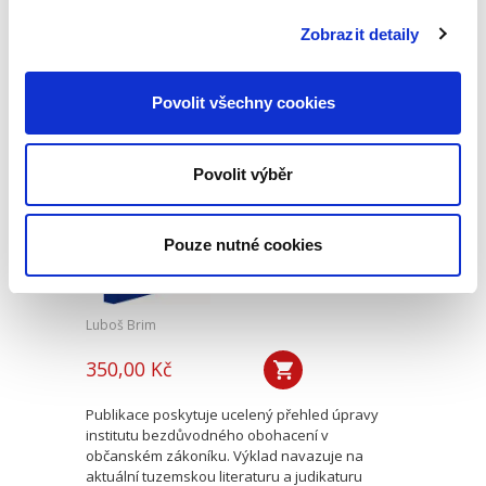
komplexní učebnicí obecné části správního
práva. Po úspěšném přijetí čtenářskou obcí
Zobrazit detaily
vychází již ve svém třetím...
Povolit všechny cookies
Úvod do práva
bezdůvodného
obohacení
Povolit výběr
Pouze nutné cookies
Luboš Brim
350,00 Kč
Publikace poskytuje ucelený přehled úpravy
institutu bezdůvodného obohacení v
občanském zákoníku. Výklad navazuje na
aktuální tuzemskou literaturu a judikaturu