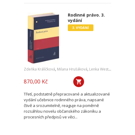
Rodinné právo. 3.
vydání
3. VYDÁNÍ
Zdeňka Králíčková
,
Milana Hrušáková
,
Lenka Westphalová
,
a kol.
870,00 Kč
Třetí, podstatně přepracované a aktualizované
vydání učebnice rodinného práva, napsané
čtivě a srozumitelně, reaguje na poměrně
rozsáhlou novelu občanského zákoníku a
procesních předpisů ve věci...