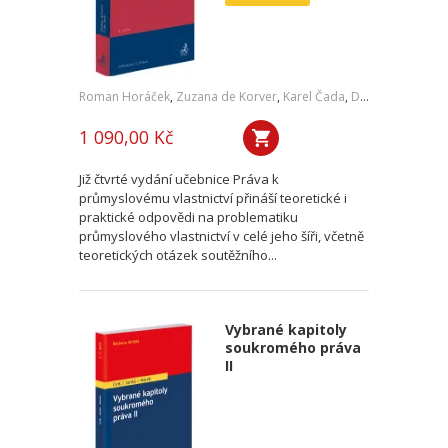
Roman Horáček
,
Zuzana de Korver
,
Karel Čada
,
Daniel Patěk
1 090,00 Kč
Již čtvrté vydání učebnice Práva k
průmyslovému vlastnictví přináší teoretické i
praktické odpovědi na problematiku
průmyslového vlastnictví v celé jeho šíři, včetně
teoretických otázek soutěžního...
Vybrané kapitoly
soukromého práva
II