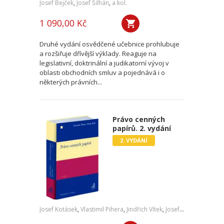
Josef Bejček
,
Josef Šilhán
,
a kol.
1 090,00 Kč
Druhé vydání osvědčené učebnice prohlubuje
a rozšiřuje dřívější výklady. Reaguje na
legislativní, doktrinální a judikatorní vývoj v
oblasti obchodních smluv a pojednává i o
některých právních...
Právo cenných
papírů. 2. vydání
2. VYDÁNÍ
Josef Kotásek
,
Vlastimil Pihera
,
Jindřich Vítek
,
Josef Kříž