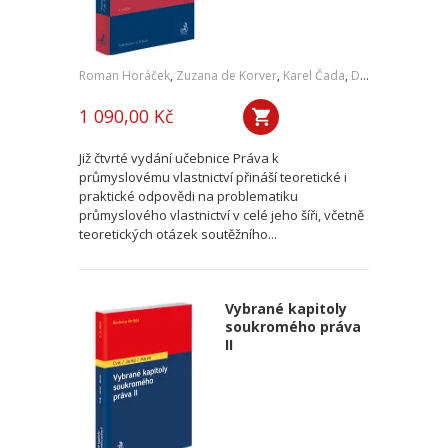
Roman Horáček
,
Zuzana de Korver
,
Karel Čada
,
Daniel Patěk
1 090,00 Kč
Již čtvrté vydání učebnice Práva k
průmyslovému vlastnictví přináší teoretické i
praktické odpovědi na problematiku
průmyslového vlastnictví v celé jeho šíři, včetně
teoretických otázek soutěžního...
Vybrané kapitoly
soukromého práva
II