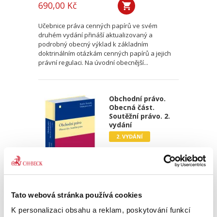
690,00 Kč
Učebnice práva cenných papírů ve svém
druhém vydání přináší aktualizovaný a
podrobný obecný výklad k základním
doktrinálním otázkám cenných papírů a jejich
právní regulaci. Na úvodní obecnější...
Obchodní právo.
Obecná část.
Soutěžní právo. 2.
vydání
2. VYDÁNÍ
Josef Bejček
,
Josef Kotásek
,
Dana Ondrejová
,
a kol.
Tato webová stránka používá cookies
990,00 Kč
K personalizaci obsahu a reklam, poskytování funkcí