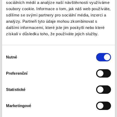
sociálních médií a analýze naší návštěvnosti využíváme
Druhé vydání učebnice „Obchodní právo.
soubory cookie. Informace o tom, jak náš web používáte,
Obecná část. Soutěžní právo“ pokračuje v
pragmatickém a nedogmatickém pojetí
sdílíme se svými partnery pro sociální média, inzerci a
obchodního práva. Do výkladu jsou zahrnuty i
analýzy. Partneři tyto údaje mohou zkombinovat s
některé významné veřejnoprávní...
dalšími informacemi, které jste jim poskytli nebo které
získali v důsledku toho, že používáte jejich služby.
Právo sociálního
zabezpečení
Výběr
Nutné
souhlasu
Preferenční
Statistické
Kristina Koldinská
,
a kol.
990,00 Kč
Marketingové
V současné době stojí Česká republika spolu s