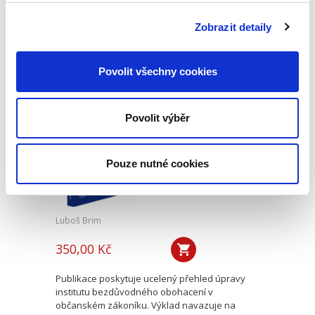
celou Evropou, respektive celým světem, před
výzvami, jimž dlouhé generace nikdo v našem
Zobrazit detaily
regionu nečelil nebo jež jsou zcela nové a
nebývalé. Všechny...
Povolit všechny cookies
Úvod do práva
bezdůvodného
Povolit výběr
obohacení
Pouze nutné cookies
Luboš Brim
350,00 Kč
Publikace poskytuje ucelený přehled úpravy
institutu bezdůvodného obohacení v
občanském zákoníku. Výklad navazuje na