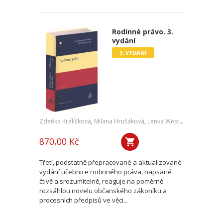
Rodinné právo. 3.
vydání
3. VYDÁNÍ
Zdeňka Králíčková
,
Milana Hrušáková
,
Lenka Westphalová
,
a kol.
870,00 Kč
Třetí, podstatně přepracované a aktualizované
vydání učebnice rodinného práva, napsané
čtivě a srozumitelně, reaguje na poměrně
rozsáhlou novelu občanského zákoníku a
procesních předpisů ve věci...