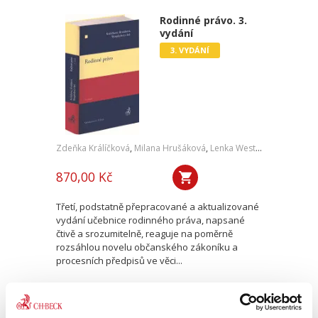
Rodinné právo. 3.
vydání
3. VYDÁNÍ
Zdeňka Králíčková
,
Milana Hrušáková
,
Lenka Westphalová
,
a kol.
870,00 Kč
Třetí, podstatně přepracované a aktualizované
vydání učebnice rodinného práva, napsané
čtivě a srozumitelně, reaguje na poměrně
rozsáhlou novelu občanského zákoníku a
procesních předpisů ve věci...
Mezinárodní právo