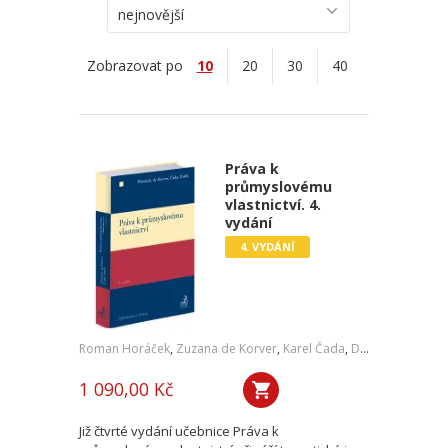
nejnovější
Zobrazovat po
10
20
30
40
Práva k
průmyslovému
vlastnictví. 4.
vydání
4. VYDÁNÍ
Roman Horáček
,
Zuzana de Korver
,
Karel Čada
,
Daniel Patěk
1 090,00 Kč
Již čtvrté vydání učebnice Práva k