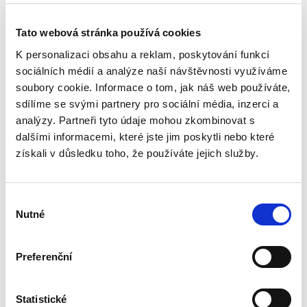
veřejné
2. VYDÁNÍ
Tato webová stránka používá cookies
K personalizaci obsahu a reklam, poskytování funkcí
sociálních médií a analýze naší návštěvnosti využíváme
soubory cookie. Informace o tom, jak náš web používáte,
sdílíme se svými partnery pro sociální média, inzerci a
Pavel Šturma
,
Čestmír Čepelka
analýzy. Partneři tyto údaje mohou zkombinovat s
dalšími informacemi, které jste jim poskytli nebo které
890,00 Kč
získali v důsledku toho, že používáte jejich služby.
Nové vydání učebnice renomovaných autorů
zachycuje aktuální vývoj mezinárodního práva.
Výběr
V tomto právním oboru došlo jak k dalšímu
Nutné
pozitivnímu vývoji, včetně jeho kodifikace a
souhlasu
progresivního rozvoje v...
Preferenční
Vybrané kapitoly
soukromého práva
Statistické