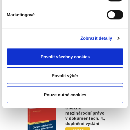
Marketingové
Zobrazit detaily
Martin Janků
,
Karel Marek
390,00 Kč
Povolit všechny cookies
Předkládaná publikace dvou vysokoškolských
pedagogů přinášející přehledné podání a
vysvětlení základních otázek soukromého
Povolit výběr
práva je určená především studujícím
neprávnických fakult. Skripta jsou...
Pouze nutné cookies
Obecné
mezinárodní právo
v dokumentech. 4.,
doplněné vydání