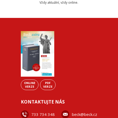
Vždy aktuální, vždy online.
ONLINE
PDF
VERZE
VERZE
KONTAKTUJTE NÁS
733 734 348
beck@beck.cz