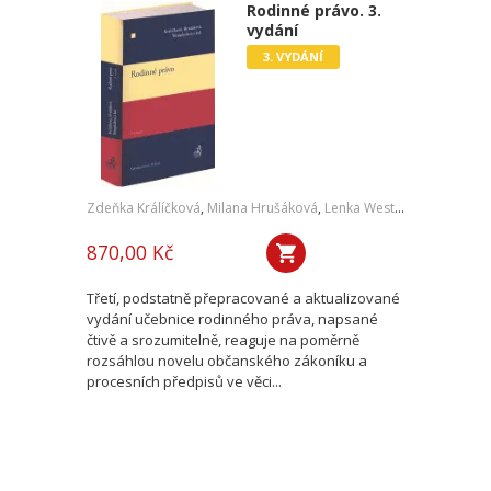
Rodinné právo. 3.
vydání
3. VYDÁNÍ
Zdeňka Králíčková
,
Milana Hrušáková
,
Lenka Westphalová
,
a kol.
870,00 Kč
Třetí, podstatně přepracované a aktualizované
vydání učebnice rodinného práva, napsané
čtivě a srozumitelně, reaguje na poměrně
rozsáhlou novelu občanského zákoníku a
procesních předpisů ve věci...