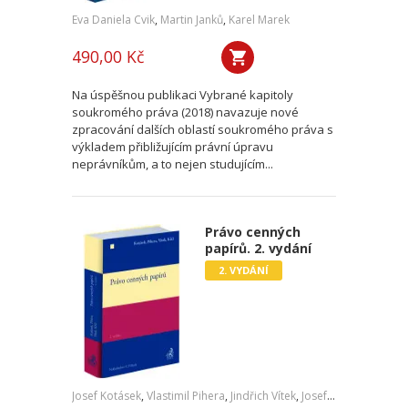
Eva Daniela Cvik
,
Martin Janků
,
Karel Marek
490,00 Kč
Na úspěšnou publikaci Vybrané kapitoly
soukromého práva (2018) navazuje nové
zpracování dalších oblastí soukromého práva s
výkladem přibližujícím právní úpravu
neprávníkům, a to nejen studujícím...
Právo cenných
papírů. 2. vydání
2. VYDÁNÍ
Josef Kotásek
,
Vlastimil Pihera
,
Jindřich Vítek
,
Josef Kříž