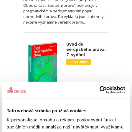
Obecná část. Soutěžní právo“ pokračuje v
pragmatickém a nedogmatickém pojetí
obchodního práva. Do výkladu jsou zahrnuty i
některé významné veřejnoprávní...
Úvod do
evropského práva.
7. vydání
7. VYDÁNÍ
Pavel Svoboda
850,00 Kč
Tato webová stránka používá cookies
K personalizaci obsahu a reklam, poskytování funkcí
Tato publikace má čtenáři posloužit jako první
sociálních médií a analýze naší návštěvnosti využíváme
elementární souhrnná informace o právu