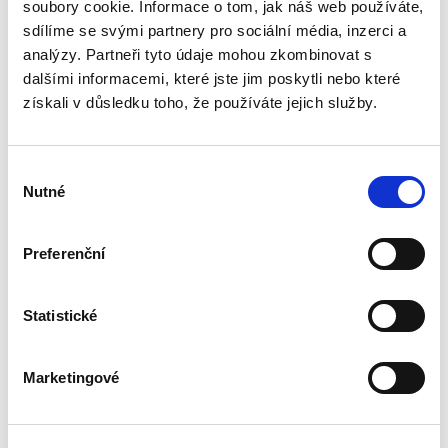
Evropské unie. Jejím cílem je na relativně malém
soubory cookie. Informace o tom, jak náš web používáte,
prostoru nastínit základní prvky a principy
sdílíme se svými partnery pro sociální média, inzerci a
fungování tohoto...
analýzy. Partneři tyto údaje mohou zkombinovat s
dalšími informacemi, které jste jim poskytli nebo které
získali v důsledku toho, že používáte jejich služby.
Právo sociálního
zabezpečení
Výběr
Nutné
souhlasu
Preferenční
Kristina Koldinská
,
a kol.
Statistické
990,00 Kč
V současné době stojí Česká republika spolu s
Marketingové
celou Evropou, respektive celým světem, před
výzvami, jimž dlouhé generace nikdo v našem
regionu nečelil nebo jež jsou zcela nové a