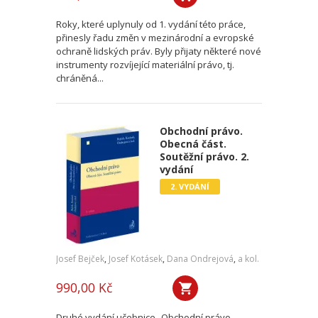
Roky, které uplynuly od 1. vydání této práce,
přinesly řadu změn v mezinárodní a evropské
ochraně lidských práv. Byly přijaty některé nové
instrumenty rozvíjející materiální právo, tj.
chráněná...
Obchodní právo.
Obecná část.
Soutěžní právo. 2.
vydání
2. VYDÁNÍ
Josef Bejček
,
Josef Kotásek
,
Dana Ondrejová
,
a kol.
990,00 Kč
Druhé vydání učebnice „Obchodní právo.