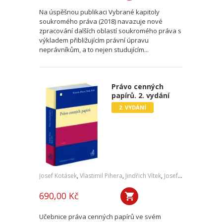
Na úspěšnou publikaci Vybrané kapitoly
soukromého práva (2018) navazuje nové
zpracování dalších oblastí soukromého práva s
výkladem přibližujícím právní úpravu
neprávníkům, a to nejen studujícím...
Právo cenných
papírů. 2. vydání
2. VYDÁNÍ
Josef Kotásek
,
Vlastimil Pihera
,
Jindřich Vítek
,
Josef Kříž
690,00 Kč
Učebnice práva cenných papírů ve svém