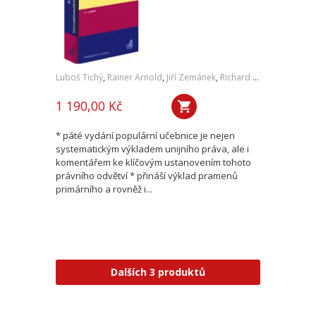
Luboš Tichý
,
Rainer Arnold
,
Jiří Zemánek
,
Richard Král
,
Tomáš Du
1 190,00 Kč
* páté vydání populární učebnice je nejen
systematickým výkladem unijního práva, ale i
komentářem ke klíčovým ustanovením tohoto
právního odvětví * přináší výklad pramenů
primárního a rovněž i...
Dalších 3 produktů