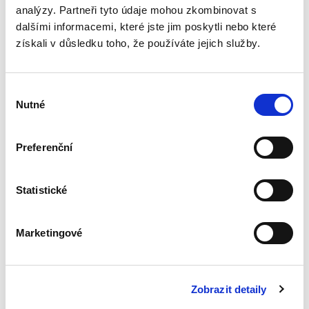
analýzy. Partneři tyto údaje mohou zkombinovat s
Základy práva pro
dalšími informacemi, které jste jim poskytli nebo které
posluchače
získali v důsledku toho, že používáte jejich služby.
neprávnických
fakult. 7. vydání
7. VYDÁNÍ
Výběr
Nutné
souhlasu
Preferenční
Martin Janků
,
a kol.
990,00 Kč
Statistické
Sedmé vydání publikace „Základy práva pro
posluchače neprávnických fakult“ je
přizpůsobeno potřebě ozřejmit základní právní
Marketingové
pojmy a instituty v jednotlivých oblastech
veřejného i soukromého práva,...
Zobrazit detaily
Soutěžní právo. 3.