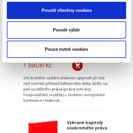
vydání
Povolit všechny cookies
3. VYDÁNÍ
Povolit výběr
Pouze nutné cookies
Jiří Kindl
,
a kol.
1 590,00 Kč
Od druhého vydání učebnice uplynulo již více
než osm let, přičemž během této doby došlo na
poli soutěžního práva (práva ochrany
hospodářské soutěže) v českém i evropském
kontextu k relativně...
Vybrané kapitoly
soukromého práva