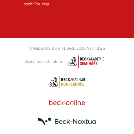
osobními údaji
.
© Nakladatelství C. H. Beck,
2026 Právnická a
ekonomická literatura