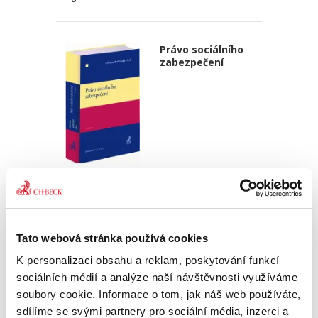
Právo sociálního
zabezpečení
Kristina Koldinská
,
a kol.
990,00 Kč
V současné době stojí Česká republika spolu s
Tato webová stránka používá cookies
celou Evropou, respektive celým světem, před
K personalizaci obsahu a reklam, poskytování funkcí
výzvami, jimž dlouhé generace nikdo v našem
regionu nečelil nebo jež jsou zcela nové a
sociálních médií a analýze naší návštěvnosti využíváme
nebývalé. Všechny...
soubory cookie. Informace o tom, jak náš web používáte,
sdílíme se svými partnery pro sociální média, inzerci a