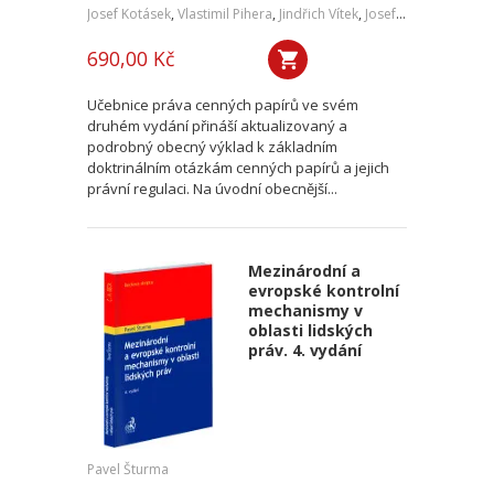
Josef Kotásek
,
Vlastimil Pihera
,
Jindřich Vítek
,
Josef Kříž
690,00 Kč
Učebnice práva cenných papírů ve svém
druhém vydání přináší aktualizovaný a
podrobný obecný výklad k základním
doktrinálním otázkám cenných papírů a jejich
právní regulaci. Na úvodní obecnější...
Mezinárodní a
evropské kontrolní
mechanismy v
oblasti lidských
práv. 4. vydání
Pavel Šturma