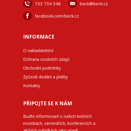
733 734 348
beck@beck.cz
facebook.com/beck.cz
INFORMACE
O nakladatelství
Ochrana osobních údajů
Obchodní podmínky
Způsob dodání a platby
Kontakty
PŘIPOJTE SE K NÁM
Buďte informovaní o našich knižních
novinkách, seminářích, konferencích a
akčních nabídkách jako první!