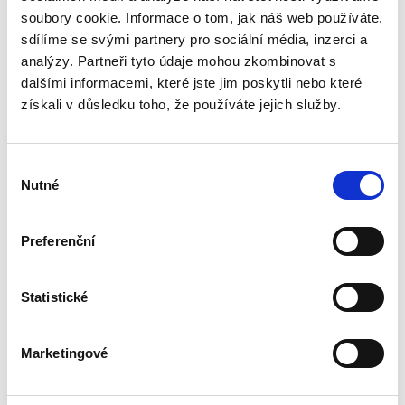
elementární souhrnná informace o právu
soubory cookie. Informace o tom, jak náš web používáte,
Evropské unie. Jejím cílem je na relativně malém
sdílíme se svými partnery pro sociální média, inzerci a
prostoru nastínit základní prvky a principy
fungování tohoto...
analýzy. Partneři tyto údaje mohou zkombinovat s
dalšími informacemi, které jste jim poskytli nebo které
získali v důsledku toho, že používáte jejich služby.
Základy
mezinárodního
práva veřejného. 2.
Výběr
vydání
Nutné
souhlasu
2. VYDÁNÍ
Preferenční
Jan Ondřej
,
Josef Mrázek
,
Oto Kunz
Statistické
690,00 Kč
Marketingové
Tato skripta jsou uceleným kurzem
mezinárodního práva veřejného, jak je
vyučováno na právnických fakultách v České