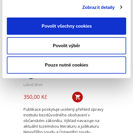
republice. Druhé vydání této učební pomůcky
Zobrazit detaily
reaguje na vývoj v oblasti...
Povolit všechny cookies
Úvod do práva
bezdůvodného
obohacení
Povolit výběr
Pouze nutné cookies
Luboš Brim
350,00 Kč
Publikace poskytuje ucelený přehled úpravy
institutu bezdůvodného obohacení v
občanském zákoníku. Výklad navazuje na
aktuální tuzemskou literaturu a judikaturu
Nejvyššího soudu a Ústavního soudu,...