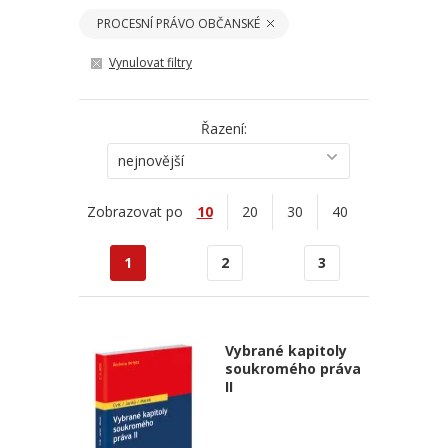
PROCESNÍ PRÁVO OBČANSKÉ
Vynulovat filtry
Řazení:
nejnovější
Zobrazovat po
10
20
30
40
1
2
3
Vybrané kapitoly
soukromého práva
II