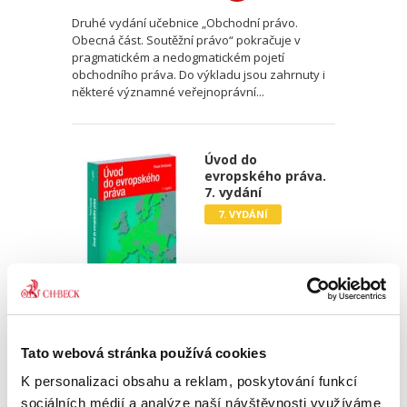
Druhé vydání učebnice „Obchodní právo.
Obecná část. Soutěžní právo“ pokračuje v
pragmatickém a nedogmatickém pojetí
obchodního práva. Do výkladu jsou zahrnuty i
některé významné veřejnoprávní...
Úvod do
evropského práva.
7. vydání
7. VYDÁNÍ
Pavel Svoboda
Tato webová stránka používá cookies
850,00 Kč
K personalizaci obsahu a reklam, poskytování funkcí
Tato publikace má čtenáři posloužit jako první
sociálních médií a analýze naší návštěvnosti využíváme