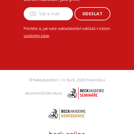
ODESLAT
Přečtěte si, jak naše nakladatelství nakládá s Vašimi
osobními údaji
.
© Nakladatelství C. H. Beck,
2026 Právnická a
ekonomická literatura