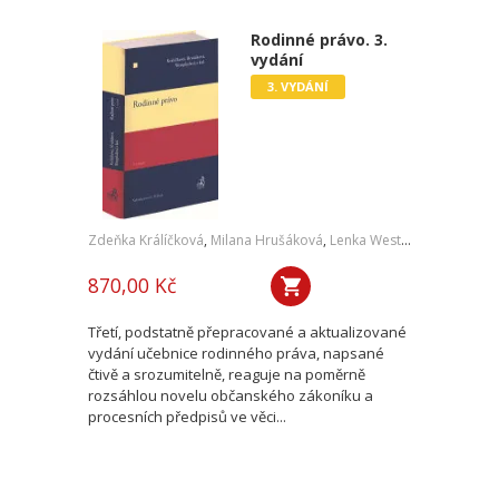
Rodinné právo. 3.
vydání
3. VYDÁNÍ
Zdeňka Králíčková
,
Milana Hrušáková
,
Lenka Westphalová
,
a kol.
870,00 Kč
Třetí, podstatně přepracované a aktualizované
vydání učebnice rodinného práva, napsané
čtivě a srozumitelně, reaguje na poměrně
rozsáhlou novelu občanského zákoníku a
procesních předpisů ve věci...