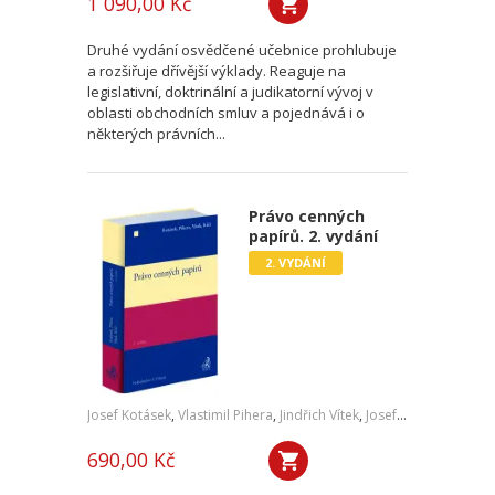
1 090,00 Kč
Druhé vydání osvědčené učebnice prohlubuje
a rozšiřuje dřívější výklady. Reaguje na
legislativní, doktrinální a judikatorní vývoj v
oblasti obchodních smluv a pojednává i o
některých právních...
Právo cenných
papírů. 2. vydání
2. VYDÁNÍ
Josef Kotásek
,
Vlastimil Pihera
,
Jindřich Vítek
,
Josef Kříž
690,00 Kč