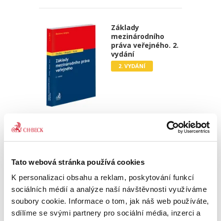
Základy
mezinárodního
práva veřejného. 2.
vydání
2. VYDÁNÍ
Jan Ondřej
,
Josef Mrázek
,
Oto Kunz
690,00 Kč
Tato skripta jsou uceleným kurzem
Tato webová stránka používá cookies
mezinárodního práva veřejného, jak je
vyučováno na právnických fakultách v České
K personalizaci obsahu a reklam, poskytování funkcí
republice. Druhé vydání této učební pomůcky
sociálních médií a analýze naší návštěvnosti využíváme
reaguje na vývoj v oblasti...
soubory cookie. Informace o tom, jak náš web používáte,
sdílíme se svými partnery pro sociální média, inzerci a