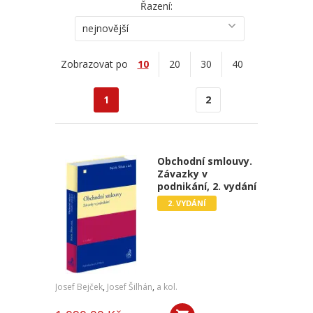
Řazení:
nejnovější
Zobrazovat po
10
20
30
40
1
2
Obchodní smlouvy.
Závazky v
podnikání, 2. vydání
2. VYDÁNÍ
Josef Bejček
,
Josef Šilhán
,
a kol.