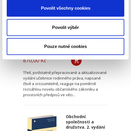
vydání
Povolit všechny cookies
3. VYDÁNÍ
Povolit výběr
Pouze nutné cookies
Zdeňka Králíčková
,
Milana Hrušáková
,
Lenka Westphalová
,
a kol.
870,00 Kč
Třetí, podstatně přepracované a aktualizované
vydání učebnice rodinného práva, napsané
čtivě a srozumitelně, reaguje na poměrně
rozsáhlou novelu občanského zákoníku a
procesních předpisů ve věci...
Obchodní
společnosti a
družstva. 2. vydání