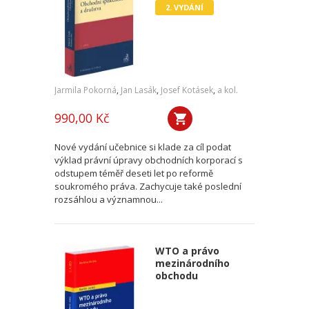
2. VYDÁNÍ
Jarmila Pokorná
,
Jan Lasák
,
Josef Kotásek
,
a kol.
990,00 Kč
Nové vydání učebnice si klade za cíl podat
výklad právní úpravy obchodních korporací s
odstupem téměř deseti let po reformě
soukromého práva. Zachycuje také poslední
rozsáhlou a významnou...
WTO a právo
mezinárodního
obchodu