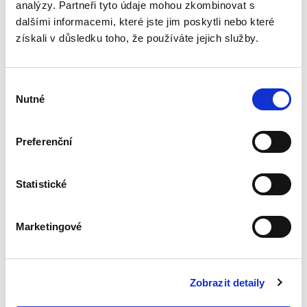
analýzy. Partneři tyto údaje mohou zkombinovat s
Základy práva pro
dalšími informacemi, které jste jim poskytli nebo které
posluchače
získali v důsledku toho, že používáte jejich služby.
neprávnických
fakult. 7. vydání
7. VYDÁNÍ
Výběr
Nutné
souhlasu
Martin Janků
,
a kol.
Preferenční
990,00 Kč
Statistické
Sedmé vydání publikace „Základy práva pro
posluchače neprávnických fakult“ je
přizpůsobeno potřebě ozřejmit základní právní
Marketingové
pojmy a instituty v jednotlivých oblastech
veřejného i soukromého práva,...
Zobrazit detaily
Rodinné právo. 3.