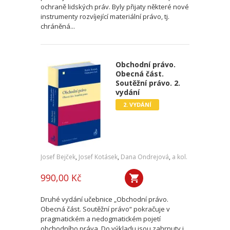
ochraně lidských práv. Byly přijaty některé nové
instrumenty rozvíjející materiální právo, tj.
chráněná...
Obchodní právo.
Obecná část.
Soutěžní právo. 2.
vydání
2. VYDÁNÍ
Josef Bejček
,
Josef Kotásek
,
Dana Ondrejová
,
a kol.
990,00 Kč
Druhé vydání učebnice „Obchodní právo.
Obecná část. Soutěžní právo“ pokračuje v
pragmatickém a nedogmatickém pojetí
obchodního práva. Do výkladu jsou zahrnuty i