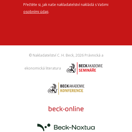
Přečtěte si, jak naše nakladatelství nakládá s Vašimi
osobními údaji
.
© Nakladatelství C. H. Beck,
2026 Právnická a
ekonomická literatura