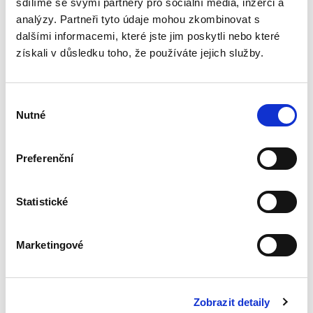
sdílíme se svými partnery pro sociální média, inzerci a
analýzy. Partneři tyto údaje mohou zkombinovat s
dalšími informacemi, které jste jim poskytli nebo které
Správní právo
získali v důsledku toho, že používáte jejich služby.
procesní
Výběr
Nutné
souhlasu
Preferenční
Kateřina Frumarová
,
Tomáš Grygar
,
Olga Pouperová
,
Martin Šku
890,00 Kč
Statistické
Publikace přináší komplexní výklad správního
práva procesního, a to jak jeho teoretických
Marketingové
východisek, tak především platné a účinné
právní úpravy obsažené ve správním řádu
coby obecném správním...
Zobrazit detaily