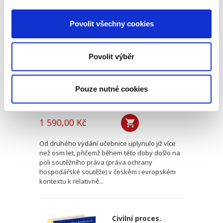
Soutěžní právo. 3.
vydání
Povolit všechny cookies
3. VYDÁNÍ
Povolit výběr
Pouze nutné cookies
Jiří Kindl
,
a kol.
1 590,00 Kč
Od druhého vydání učebnice uplynulo již více
než osm let, přičemž během této doby došlo na
poli soutěžního práva (práva ochrany
hospodářské soutěže) v českém i evropském
kontextu k relativně...
Civilní proces.