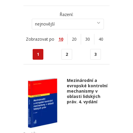
Řazení:
nejnovější
Zobrazovat po
10
20
30
40
1
2
3
Mezinárodní a
evropské kontrolní
mechanismy v
oblasti lidských
práv. 4. vydání