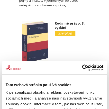
pojmy a instituty v jednotlivých oblastech
veřejného i soukromého práva,...
Rodinné právo. 3.
vydání
3. VYDÁNÍ
Zdeňka Králíčková
,
Milana Hrušáková
,
Lenka Westphalová
,
a kol.
870,00 Kč
Tato webová stránka používá cookies
Třetí, podstatně přepracované a aktualizované
vydání učebnice rodinného práva, napsané
K personalizaci obsahu a reklam, poskytování funkcí
čtivě a srozumitelně, reaguje na poměrně
sociálních médií a analýze naší návštěvnosti využíváme
rozsáhlou novelu občanského zákoníku a
soubory cookie. Informace o tom, jak náš web používáte,
procesních předpisů ve věci...