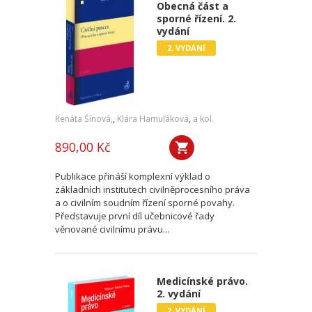
Obecná část a
sporné řízení. 2.
vydání
2. VYDÁNÍ
Renáta Šínová,
,
Klára Hamuľáková
,
a kol.
890,00 Kč
Publikace přináší komplexní výklad o
základních institutech civilněprocesního práva
a o civilním soudním řízení sporné povahy.
Představuje první díl učebnicové řady
věnované civilnímu právu...
Medicínské právo.
2. vydání
2. VYDÁNÍ