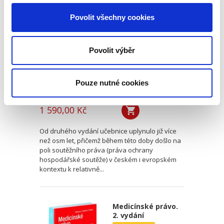
vydání
Povolit všechny cookies
3. VYDÁNÍ
Povolit výběr
Pouze nutné cookies
Jiří Kindl
,
a kol.
1 590,00 Kč
Od druhého vydání učebnice uplynulo již více
než osm let, přičemž během této doby došlo na
poli soutěžního práva (práva ochrany
hospodářské soutěže) v českém i evropském
kontextu k relativně...
Medicínské právo.
2. vydání