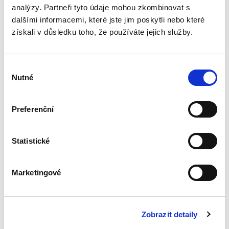
analýzy. Partneři tyto údaje mohou zkombinovat s
Tabulky a
dalšími informacemi, které jste jim poskytli nebo které
schémata z obecné
získali v důsledku toho, že používáte jejich služby.
části trestního
práva hmotného. 3.
vydání
Výběr
3. VYDÁNÍ
Nutné
souhlasu
Preferenční
Jiří Říha
450,00 Kč
Statistické
Učební pomůcka ke studiu trestního práva
hmotného svým obsahem, strukturou a
zpracováním navazuje na texty učebnic obecné
Marketingové
části trestního práva hmotného a zachycuje
vztahy vykládaných pojmů do...
Zobrazit detaily
Soutěžní právo. 3.