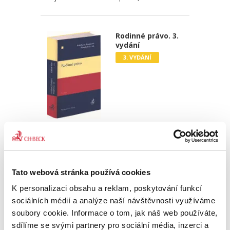
Rodinné právo. 3.
vydání
3. VYDÁNÍ
Zdeňka Králíčková
,
Milana Hrušáková
,
Lenka Westphalová
,
a kol.
870,00 Kč
Třetí, podstatně přepracované a aktualizované
Tato webová stránka používá cookies
vydání učebnice rodinného práva, napsané
K personalizaci obsahu a reklam, poskytování funkcí
čtivě a srozumitelně, reaguje na poměrně
rozsáhlou novelu občanského zákoníku a
sociálních médií a analýze naší návštěvnosti využíváme
procesních předpisů ve věci...
soubory cookie. Informace o tom, jak náš web používáte,
sdílíme se svými partnery pro sociální média, inzerci a