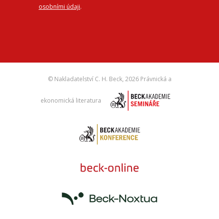
osobními údaji
.
© Nakladatelství C. H. Beck,
2026 Právnická a
ekonomická literatura