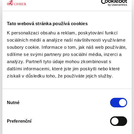
Tabulky a
schémata z obecné
Tato webová stránka používá cookies
části trestního
práva hmotného. 3.
K personalizaci obsahu a reklam, poskytování funkcí
vydání
sociálních médií a analýze naší návštěvnosti využíváme
3. VYDÁNÍ
soubory cookie. Informace o tom, jak náš web používáte,
sdílíme se svými partnery pro sociální média, inzerci a
analýzy. Partneři tyto údaje mohou zkombinovat s
dalšími informacemi, které jste jim poskytli nebo které
Jiří Říha
získali v důsledku toho, že používáte jejich služby.
450,00 Kč
Učební pomůcka ke studiu trestního práva
Výběr
hmotného svým obsahem, strukturou a
Nutné
souhlasu
zpracováním navazuje na texty učebnic obecné
části trestního práva hmotného a zachycuje
vztahy vykládaných pojmů do...
Preferenční