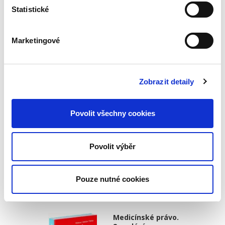
Statistické
Soutěžní právo. 3.
vydání
3. VYDÁNÍ
Marketingové
Zobrazit detaily
Jiří Kindl
,
a kol.
Povolit všechny cookies
1 590,00 Kč
Od druhého vydání učebnice uplynulo již více
Povolit výběr
než osm let, přičemž během této doby došlo na
poli soutěžního práva (práva ochrany
hospodářské soutěže) v českém i evropském
Pouze nutné cookies
kontextu k relativně...
Medicínské právo.