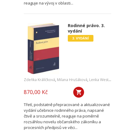
reaguje na vývoj v oblasti...
Rodinné právo. 3.
vydání
3. VYDÁNÍ
Zdeňka Králíčková
,
Milana Hrušáková
,
Lenka Westphalová
,
a kol.
870,00 Kč
Třetí, podstatně přepracované a aktualizované
vydání učebnice rodinného práva, napsané
čtivě a srozumitelně, reaguje na poměrně
rozsáhlou novelu občanského zákoníku a
procesních předpisů ve věci...