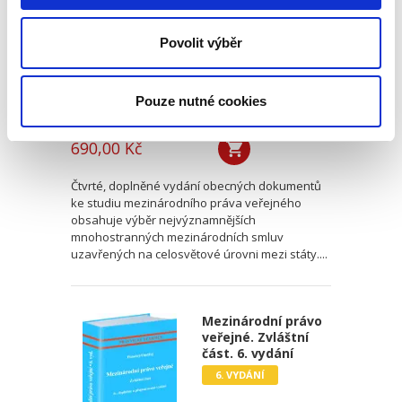
4. VYDÁNÍ
Povolit výběr
Pouze nutné cookies
Jan Ondřej
,
Miroslav Potočný
690,00 Kč
Čtvrté, doplněné vydání obecných dokumentů
ke studiu mezinárodního práva veřejného
obsahuje výběr nejvýznamnějších
mnohostranných mezinárodních smluv
uzavřených na celosvětové úrovni mezi státy....
Mezinárodní právo
veřejné. Zvláštní
část. 6. vydání
6. VYDÁNÍ