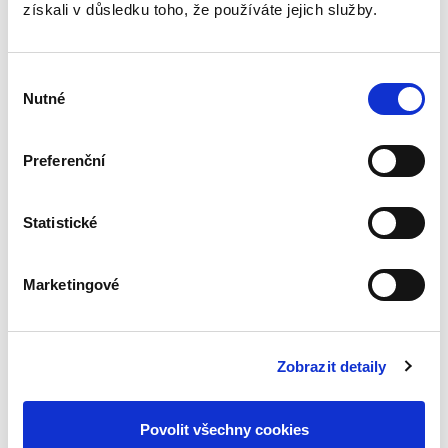
získali v důsledku toho, že používáte jejich služby.
Výběr
Nutné
souhlasu
Martin Janků
,
Karel Marek
Preferenční
390,00 Kč
Statistické
Předkládaná publikace dvou vysokoškolských
pedagogů přinášející přehledné podání a
vysvětlení základních otázek soukromého
Marketingové
práva je určená především studujícím
neprávnických fakult. Skripta jsou...
Zobrazit detaily
Obecné
mezinárodní právo
v dokumentech. 4.,
Povolit všechny cookies
doplněné vydání