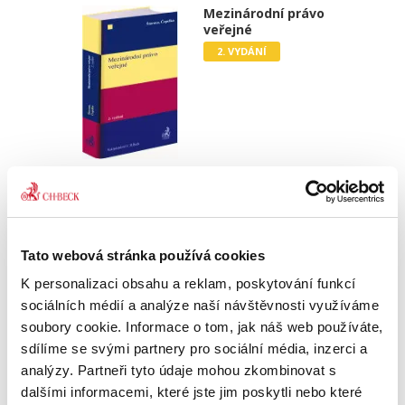
Mezinárodní právo
veřejné
2. VYDÁNÍ
Pavel Šturma
,
Čestmír Čepelka
890,00 Kč
Nové vydání učebnice renomovaných autorů
Tato webová stránka používá cookies
zachycuje aktuální vývoj mezinárodního práva.
K personalizaci obsahu a reklam, poskytování funkcí
V tomto právním oboru došlo jak k dalšímu
pozitivnímu vývoji, včetně jeho kodifikace a
sociálních médií a analýze naší návštěvnosti využíváme
progresivního rozvoje v...
soubory cookie. Informace o tom, jak náš web používáte,
sdílíme se svými partnery pro sociální média, inzerci a
analýzy. Partneři tyto údaje mohou zkombinovat s
Vybrané kapitoly
dalšími informacemi, které jste jim poskytli nebo které
soukromého práva