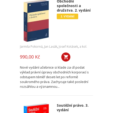
Obchodní
společnosti a
družstva. 2. vydání
2. VYDÁNÍ
Jarmila Pokorná
,
Jan Lasák
,
Josef Kotásek
,
a kol.
990,00 Kč
Nové vydání učebnice si klade za cíl podat
výklad právní úpravy obchodních korporací s
odstupem téměř deseti let po reformě
soukromého práva. Zachycuje také poslední
rozsáhlou a významnou...
Soutěžní právo. 3.
vydání