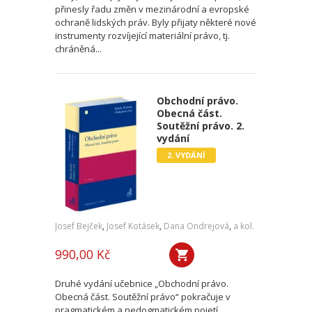
přinesly řadu změn v mezinárodní a evropské
ochraně lidských práv. Byly přijaty některé nové
instrumenty rozvíjející materiální právo, tj.
chráněná...
Obchodní právo.
Obecná část.
Soutěžní právo. 2.
vydání
2. VYDÁNÍ
Josef Bejček
,
Josef Kotásek
,
Dana Ondrejová
,
a kol.
990,00 Kč
Druhé vydání učebnice „Obchodní právo.
Obecná část. Soutěžní právo“ pokračuje v
pragmatickém a nedogmatickém pojetí