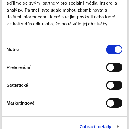
nebývalé. Všechny...
sdílíme se svými partnery pro sociální média, inzerci a
analýzy. Partneři tyto údaje mohou zkombinovat s
dalšími informacemi, které jste jim poskytli nebo které
Základy práva pro
získali v důsledku toho, že používáte jejich služby.
posluchače
neprávnických
fakult. 7. vydání
Výběr
7. VYDÁNÍ
Nutné
souhlasu
Preferenční
Martin Janků
,
a kol.
990,00 Kč
Statistické
Sedmé vydání publikace „Základy práva pro
posluchače neprávnických fakult“ je
Marketingové
přizpůsobeno potřebě ozřejmit základní právní
pojmy a instituty v jednotlivých oblastech
veřejného i soukromého práva,...
Zobrazit detaily