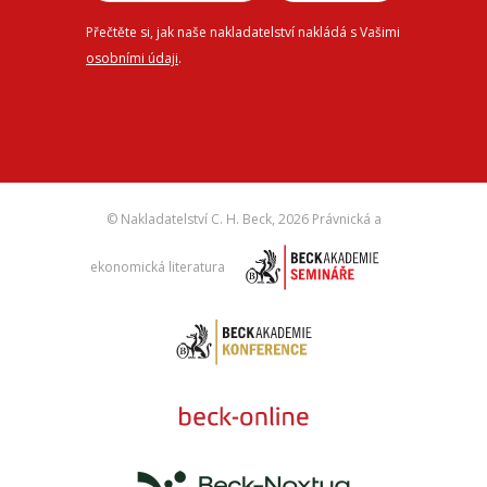
Přečtěte si, jak naše nakladatelství nakládá s Vašimi
osobními údaji
.
© Nakladatelství C. H. Beck,
2026 Právnická a
ekonomická literatura