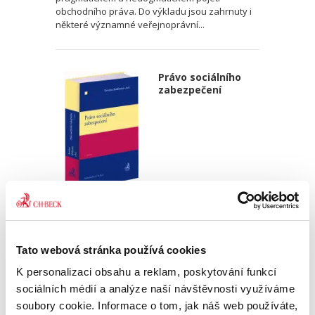
obchodního práva. Do výkladu jsou zahrnuty i
některé významné veřejnoprávní...
Právo sociálního
zabezpečení
Kristina Koldinská
,
a kol.
990,00 Kč
Tato webová stránka používá cookies
V současné době stojí Česká republika spolu s
K personalizaci obsahu a reklam, poskytování funkcí
celou Evropou, respektive celým světem, před
výzvami, jimž dlouhé generace nikdo v našem
sociálních médií a analýze naší návštěvnosti využíváme
regionu nečelil nebo jež jsou zcela nové a
soubory cookie. Informace o tom, jak náš web používáte,