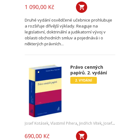
1 090,00 Kč
Druhé vydání osvědčené učebnice prohlubuje
a rozšiřuje dřívější výklady. Reaguje na
legislativní, doktrinální a judikatorní vývoj v
oblasti obchodních smluv a pojednává i o
některých právních...
Právo cenných
papírů. 2. vydání
2. VYDÁNÍ
Josef Kotásek
,
Vlastimil Pihera
,
Jindřich Vítek
,
Josef Kříž
690,00 Kč