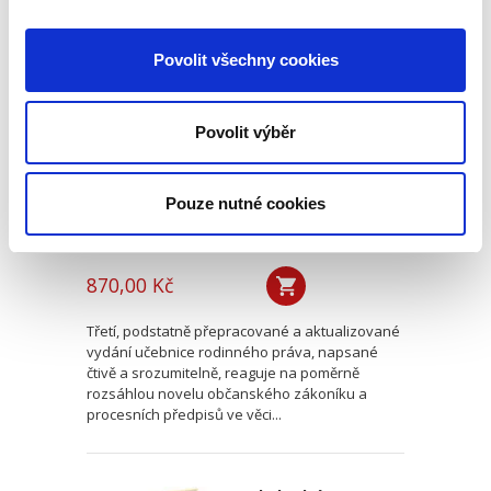
Rodinné právo. 3.
Povolit všechny cookies
vydání
3. VYDÁNÍ
Povolit výběr
Pouze nutné cookies
Zdeňka Králíčková
,
Milana Hrušáková
,
Lenka Westphalová
,
a kol.
870,00 Kč
Třetí, podstatně přepracované a aktualizované
vydání učebnice rodinného práva, napsané
čtivě a srozumitelně, reaguje na poměrně
rozsáhlou novelu občanského zákoníku a
procesních předpisů ve věci...