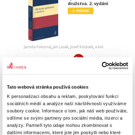
družstva. 2. vydání
2. VYDÁNÍ
Jarmila Pokorná
,
Jan Lasák
,
Josef Kotásek
,
a kol.
990,00 Kč
Nové vydání učebnice si klade za cíl podat
výklad právní úpravy obchodních korporací s
odstupem téměř deseti let po reformě
Tato webová stránka používá cookies
soukromého práva. Zachycuje také poslední
rozsáhlou a významnou...
K personalizaci obsahu a reklam, poskytování funkcí
sociálních médií a analýze naší návštěvnosti využíváme
soubory cookie. Informace o tom, jak náš web používáte,
Správní právo
sdílíme se svými partnery pro sociální média, inzerci a
procesní
analýzy. Partneři tyto údaje mohou zkombinovat s
dalšími informacemi, které jste jim poskytli nebo které