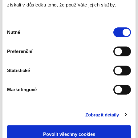
získali v důsledku toho, že používáte jejich služby.
Výběr
Nutné
souhlasu
Kateřina Frumarová
,
Tomáš Grygar
,
Olga Pouperová
,
Martin Šku
890,00 Kč
Preferenční
Publikace přináší komplexní výklad správního
práva procesního, a to jak jeho teoretických
Statistické
východisek, tak především platné a účinné
právní úpravy obsažené ve správním řádu
coby obecném správním...
Marketingové
WTO a právo
mezinárodního
Zobrazit detaily
obchodu
Povolit všechny cookies