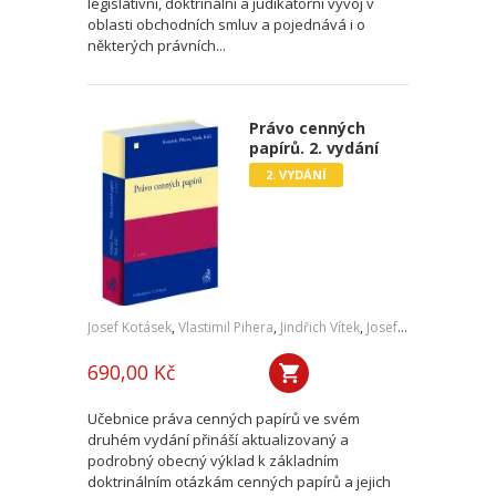
legislativní, doktrinální a judikatorní vývoj v
oblasti obchodních smluv a pojednává i o
některých právních...
Právo cenných
papírů. 2. vydání
2. VYDÁNÍ
Josef Kotásek
,
Vlastimil Pihera
,
Jindřich Vítek
,
Josef Kříž
690,00 Kč
Učebnice práva cenných papírů ve svém
druhém vydání přináší aktualizovaný a
podrobný obecný výklad k základním
doktrinálním otázkám cenných papírů a jejich