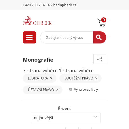
+420 733 734 348
beck@beck.cz
0
Monografie
7. strana výběru
1. strana výběru
JUDIKATURA
SOUTĚŽNÍ PRÁVO
Vynulovat filtry
ÚSTAVNÍ PRÁVO
Řazení:
nejnovější