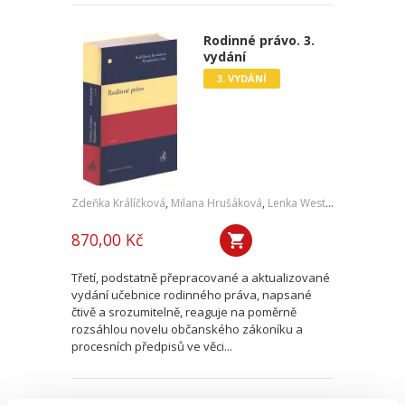
Rodinné právo. 3.
vydání
3. VYDÁNÍ
Zdeňka Králíčková
,
Milana Hrušáková
,
Lenka Westphalová
,
a kol.
870,00 Kč
Třetí, podstatně přepracované a aktualizované
vydání učebnice rodinného práva, napsané
čtivě a srozumitelně, reaguje na poměrně
rozsáhlou novelu občanského zákoníku a
procesních předpisů ve věci...