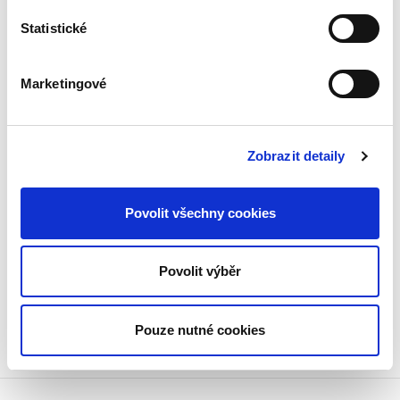
Statistické
Marketingové
Martin Janků
,
Karel Marek
Zobrazit detaily
390,00 Kč
Předkládaná publikace dvou vysokoškolských
Povolit všechny cookies
pedagogů přinášející přehledné podání a
vysvětlení základních otázek soukromého
práva je určená především studujícím
Povolit výběr
neprávnických fakult. Skripta jsou...
Pouze nutné cookies