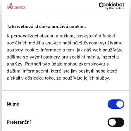
Soutěžní právo. 3.
vydání
3. VYDÁNÍ
Tato webová stránka používá cookies
K personalizaci obsahu a reklam, poskytování funkcí
sociálních médií a analýze naší návštěvnosti využíváme
soubory cookie. Informace o tom, jak náš web používáte,
Jiří Kindl
,
a kol.
sdílíme se svými partnery pro sociální média, inzerci a
analýzy. Partneři tyto údaje mohou zkombinovat s
1 590,00 Kč
dalšími informacemi, které jste jim poskytli nebo které
získali v důsledku toho, že používáte jejich služby.
Od druhého vydání učebnice uplynulo již více
než osm let, přičemž během této doby došlo na
poli soutěžního práva (práva ochrany
hospodářské soutěže) v českém i evropském
Výběr
kontextu k relativně...
Nutné
souhlasu
Preferenční
Vybrané kapitoly
soukromého práva