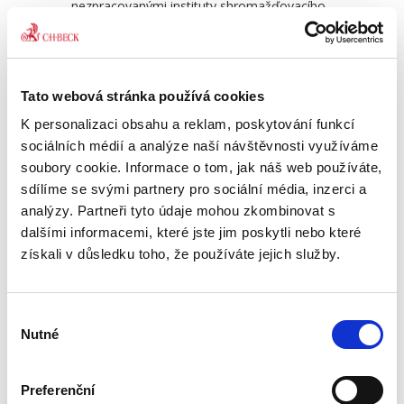
nezpracovanými instituty shromažďovacího
práva podle zákona č. 84/1990 Sb., o právu
shromažďovacím. Pozornost je soustředěna
na pojem shromáždění, který je klíčovým
Listina základních práv a
Záko
pro určení právní regulace a rozsah ochrany
svobod....
shro
Tato webová stránka používá cookies
poskytovaný shromáždění. Dále se práce
K personalizaci obsahu a reklam, poskytování funkcí
věnuje pojmům svolavatel, účastník,
2 290,00 Kč
990
sociálních médií a analýze naší návštěvnosti využíváme
pořadatel či podmínkám shromáždění
soubory cookie. Informace o tom, jak náš web používáte,
stanovenými úřadem. Při komparaci s
sdílíme se svými partnery pro sociální média, inzerci a
judikaturou Evropského soudu pro lidská
analýzy. Partneři tyto údaje mohou zkombinovat s
práva a právní úpravou Německa, Rakouska
dalšími informacemi, které jste jim poskytli nebo které
a Slovenska byla zjištěna některá možná
získali v důsledku toho, že používáte jejich služby.
protiústavní ustanovení uvedeného zákona,
například zákaz pořádání shromáždění
zahraničními právnickými osobami či
Výběr
nedůvodné rozdíly v rozsahu pokut
Nutné
souhlasu
ukládaných právnickým a fyzickým osobám.
Dále byla na základě komparace
Preferenční
formulována i doporučení de lege ferenda.