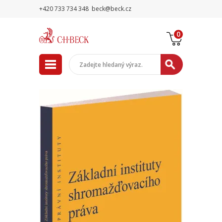
+420 733 734 348
beck@beck.cz
0