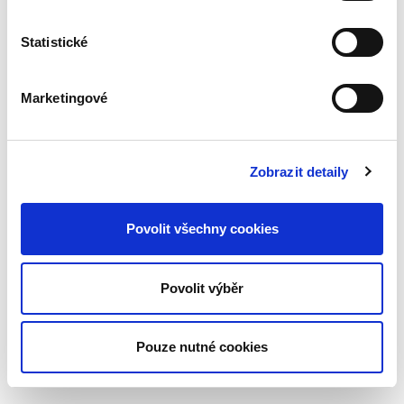
Statistické
Detaily
Marketingové
Objednací číslo:
EPI134
ISBN:
978-80-7400-821-4
Vydání:
1.
Datum vydání:
25. 01. 2021
Typ publikace:
Monografie
Zobrazit detaily
Počet stran:
184
Povolit všechny cookies
Ke stažení
EPI134.pdf
Povolit výběr
Pouze nutné cookies