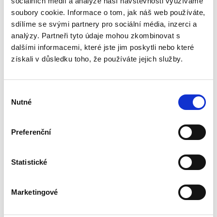
sociálních médií a analýze naší návštěvnosti využíváme
vztahu státu a jednotlivce. V tomto směru
soubory cookie. Informace o tom, jak náš web používáte,
akcentuje zejména závěry vyplývající z
sdílíme se svými partnery pro sociální média, inzerci a
h
Ústava České republiky. 2.
Záko
judikatury Ústavního soudu, včetně
vydání
údajů
analýzy. Partneři tyto údaje mohou zkombinovat s
judikatury nejnovější, jejíž přehled nabízí. Byť
dalšími informacemi, které jste jim poskytli nebo které
je z tohoto hlediska zaměřen zejména na
získali v důsledku toho, že používáte jejich služby.
2 190,00 Kč
690
praktické otázky, zároveň zohledňuje i
teoretické zdroje, včetně těch zahraničních.
Autoři vesměs na půdě Ústavního soudu
Výběr
Nutné
působili či působí a zpracovávané
souhlasu
problematice se věnují dlouhodobě.
Preferenční
Detaily
Statistické
Objednací číslo:
EKZ192
ISBN:
978-80-7400-812-2
Vydání:
1.
Marketingové
Datum vydání:
11. 12. 2020
Typ publikace:
Komentáře