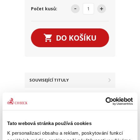
Počet kusů:
DO KOŠÍKU
SOUVISEJÍCÍ TITULY
VÍCE O TITULU
Tato webová stránka používá cookies
Komentář vychází z dosavadních
ústavněprávních poznatků k problematice
K personalizaci obsahu a reklam, poskytování funkcí
lidských práv a základních svobod, jakož i