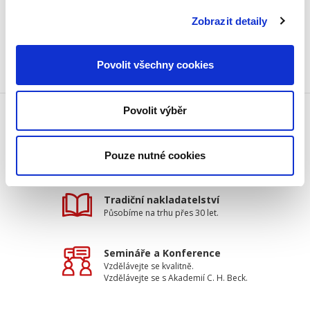
Počet stran:
1456
Zobrazit detaily
Povolit všechny cookies
Povolit výběr
Doprava zdarma
Získejte dopravu zdarma
Pouze nutné cookies
při nákupu nad 1500 Kč.
Tradiční nakladatelství
Působíme na trhu přes 30 let.
Semináře a Konference
Vzdělávejte se kvalitně.
Vzdělávejte se s Akademií C. H. Beck.