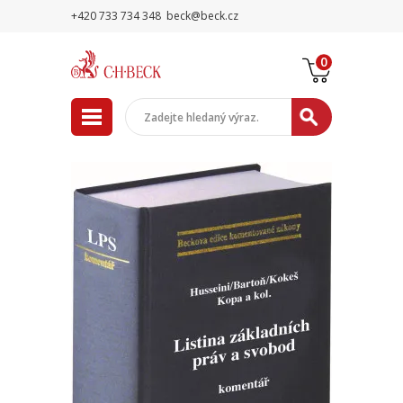
+420 733 734 348
beck@beck.cz
0