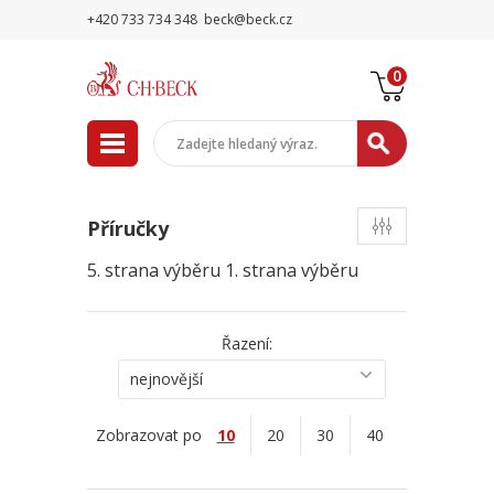
+420 733 734 348
beck@beck.cz
0
Příručky
5. strana výběru
1. strana výběru
Řazení:
nejnovější
Zobrazovat po
10
20
30
40