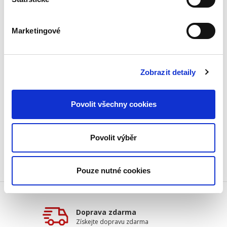
Marketingové
Barbora Vlachová,
1 190,00 Kč
Zobrazit detaily
Obsáhlý komentář ke stěžejnímu právnímu
předpisu v oblasti elektronických komunikací.
Povolit všechny cookies
Reflektuje relevantní judikaturu soudů i
Českého telekomunikačního úřadu. Odkazuje
na související legislativní...
Povolit výběr
Pouze nutné cookies
Doprava zdarma
Získejte dopravu zdarma