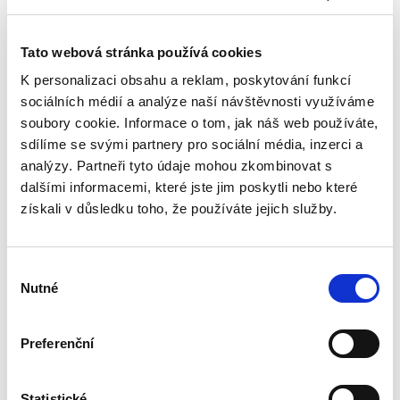
Tato webová stránka používá cookies
K personalizaci obsahu a reklam, poskytování funkcí
sociálních médií a analýze naší návštěvnosti využíváme
Martin Maisner
,
Petr Doubrava
,
Jiří Janák
,
Barbora Vlachová,
,
Mic
soubory cookie. Informace o tom, jak náš web používáte,
sdílíme se svými partnery pro sociální média, inzerci a
390,00 Kč
analýzy. Partneři tyto údaje mohou zkombinovat s
Publikace přibližuje některé obecné právní
dalšími informacemi, které jste jim poskytli nebo které
aspekty sportovní činnosti (například
získali v důsledku toho, že používáte jejich služby.
problematiku dopingu, pojištění ve sportu,
řešení sporů či postavení dítěte-sportovce).
Zároveň se zaměřuje na...
Výběr
Nutné
souhlasu
Zákon o
elektronických
Preferenční
komunikacích.
Komentář
Statistické